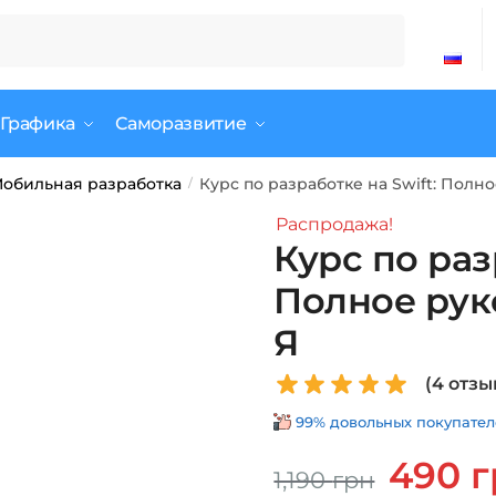
 Графика
Саморазвитие
обильная разработка
Курс по разработке на Swift: Полно
/
Распродажа!
Курс по раз
Полное рук
Я
(
4
отзы
99% довольных покупателе
Первонач
490
г
1,190
грн
цена