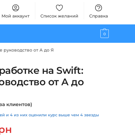
Мой аккаунт
Список желаний
Справка
0
е руководство от А до Я
работке на Swift:
оводство от А до
ва клиентов)
й и 4 из них оценили курс выше чем 4 звезды
альная
Текущая
рн
цена: