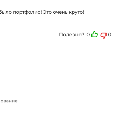
е было портфолио! Это очень круто!
Полезно?
0
0
ование