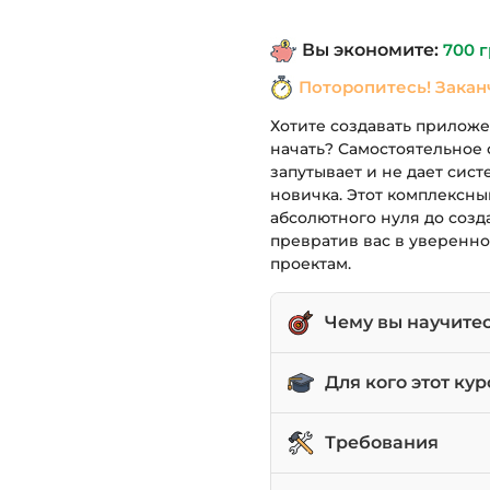
составля
Вы экономите:
700
г
1,190 грн.
Поторопитесь! Закан
Хотите создавать приложен
начать? Самостоятельное
запутывает и не дает сист
новичка. Этот комплексный
абсолютного нуля до соз
превратив вас в уверенно
проектам.
Чему вы научите
Разрабатывать моби
Для кого этот кур
Swift.
Работать с ключевыми
Новички, желающие 
Требования
ARKit.
предварительного о