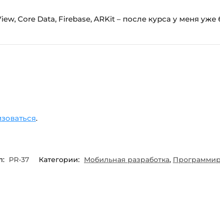
ew, Core Data, Firebase, ARKit – после курса у меня уж
изоваться
.
л:
PR-37
Категории:
Мобильная разработка
,
Программир