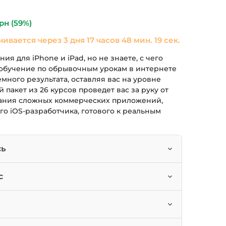
ла
490 грн.
рн
(59%)
чивается через
3 дня 17 часов 48 мин. 18 сек.
ия для iPhone и iPad, но не знаете, с чего
 обучение по обрывочным урокам в интернете
емного результата, оставляя вас на уровне
 пакет из 26 курсов проведет вас за руку от
дания сложных коммерческих приложений,
го iOS-разработчика, готового к реальным
сь
льные приложения для iOS с нуля на языке
с
 фреймворками: UIKit, SwiftUI, Core Data и
стать iOS-разработчиками без
пыта.