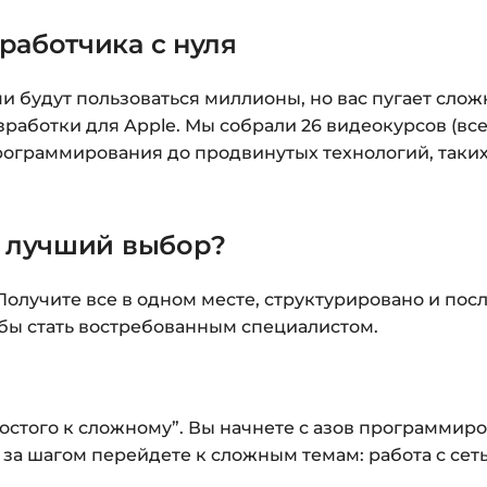
работчика с нуля
Оплатите удобным с
После оплаты появ
и будут пользоваться миллионы, но вас пугает слож
«Перейти к загруз
зработки для Apple. Мы собрали 26 видеокурсов (все
курсами.
программирования до продвинутых технологий, таких
Дополнительно ссыл
Доступ к курсам: бе
— лучший выбор?
Подробнее об оплате 
Получите все в одном месте, структурировано и пос
Вопросы?
Пишите на
i
обы стать востребованным специалистом.
стого к сложному”. Вы начнете с азов программиров
 за шагом перейдете к сложным темам: работа с се