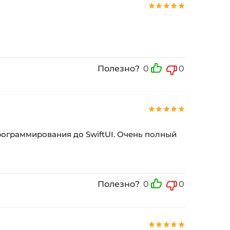
Полезно?
0
0
рограммирования до SwiftUI. Очень полный
Полезно?
0
0