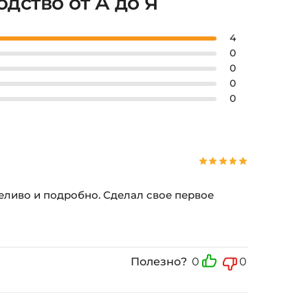
одство от А до Я
4
0
0
0
0
рпеливо и подробно. Сделал свое первое
Полезно?
0
0