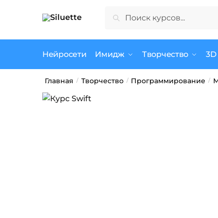
Skip
Skip
Искать:
Поиск
to
to
navigation
content
Нейросети
Имидж
Творчество
3D
Главная
Творчество
Программирование
М
/
/
/