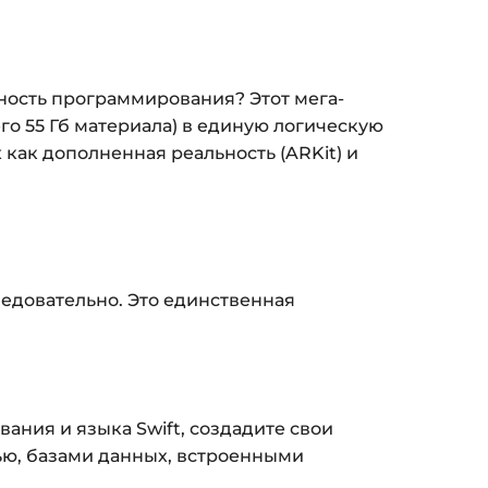
пособом (более 8 способов оплаты).
ится страница благодарности с кнопкой
ность программирования? Этот мега-
кам»
. Нажмите её — и откроется страница с
го 55 Гб материала) в единую логическую
 как дополненная реальность (ARKit) и
ка на курс придёт вам на email.
з ограничений по времени.
и безопасности — в справке >>>
ледовательно. Это единственная
nfo@siluette.com.ua
или в чат на сайте.
ания и языка Swift, создадите свои
тью, базами данных, встроенными