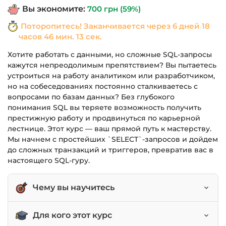
Вы экономите:
700
грн
(59%)
1,190 грн.
Поторопитесь! Заканчивается через
6 дней 18
часов 46 мин. 13 сек.
Хотите работать с данными, но сложные SQL-запросы
кажутся непреодолимым препятствием? Вы пытаетесь
устроиться на работу аналитиком или разработчиком,
но на собеседованиях постоянно сталкиваетесь с
вопросами по базам данных? Без глубокого
понимания SQL вы теряете возможность получить
престижную работу и продвинуться по карьерной
лестнице. Этот курс — ваш прямой путь к мастерству.
Мы начнем с простейших `SELECT`-запросов и дойдем
до сложных транзакций и триггеров, превратив вас в
настоящего SQL-гуру.
Чему вы научитесь
Писать SQL-запросы любой сложности, от
Для кого этот курс
простых до продвинутых.