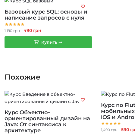
Базовый курс SQL: основы и
написание запросов с нуля
Первоначальная
Текущая
490
грн
1,190
грн
цена
цена:
Купить ➞
составляла
490 грн.
1,190 грн.
Похожие
Курс по Flu
мобильных
Курс Объектно-
iOS и Andro
ориентированный дизайн на
Java: От синтаксиса к
Перво
590
г
архитектуре
1,490
грн