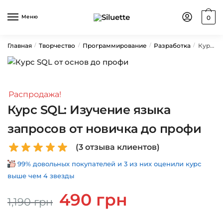
Skip
Skip
to
to
Меню
0
navigation
content
Главная
Творчество
Программирование
Разработка
Курс SQL: Изучение языка запросов от новичка до профи
/
/
/
/
Распродажа!
Курс SQL: Изучение языка
запросов от новичка до профи
(
3
отзыва клиентов)
99% довольных покупателей и 3 из них оценили курс
выше чем 4 звезды
Первоначальная
Текущая
490
грн
1,190
грн
цена
цена:
составляла
490 грн.