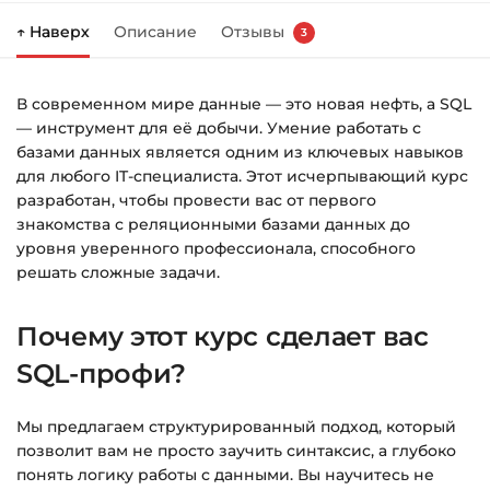
↑ Наверх
Описание
Отзывы
3
Справа появится корзина — нажмите
«Оформление заказа»
.
В современном мире данные — это новая нефть, а SQL
Заполните все поля (почта и пароль).
— инструмент для её добычи. Умение работать с
Оплатите удобным способом (более 8
базами данных является одним из ключевых навыков
способов оплаты).
для любого IT-специалиста. Этот исчерпывающий курс
разработан, чтобы провести вас от первого
После оплаты появится страница
знакомства с реляционными базами данных до
благодарности с кнопкой
«Перейти к
уровня уверенного профессионала, способного
загрузкам»
. Нажмите её — и откроется
решать сложные задачи.
страница с курсами.
Почему этот курс сделает вас
Дополнительно ссылка на курс придёт вам
на email.
SQL-профи?
Доступ к курсам: без ограничений по
Мы предлагаем структурированный подход, который
времени.
позволит вам не просто заучить синтаксис, а глубоко
понять логику работы с данными. Вы научитесь не