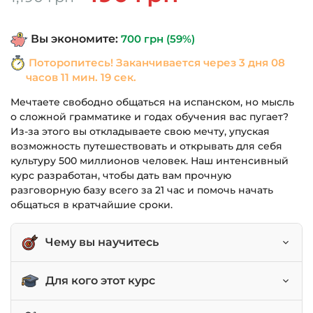
цена
цена:
составляла
490 грн.
Вы экономите:
700
грн
(59%)
1,190 грн.
Поторопитесь! Заканчивается через
3 дня 08
часов 11 мин. 19 сек.
Мечтаете свободно общаться на испанском, но мысль
о сложной грамматике и годах обучения вас пугает?
Из-за этого вы откладываете свою мечту, упуская
возможность путешествовать и открывать для себя
культуру 500 миллионов человек. Наш интенсивный
курс разработан, чтобы дать вам прочную
разговорную базу всего за 21 час и помочь начать
общаться в кратчайшие сроки.
Чему вы научитесь
Понимать и использовать ключевые
Для кого этот курс
грамматические конструкции испанского
языка.