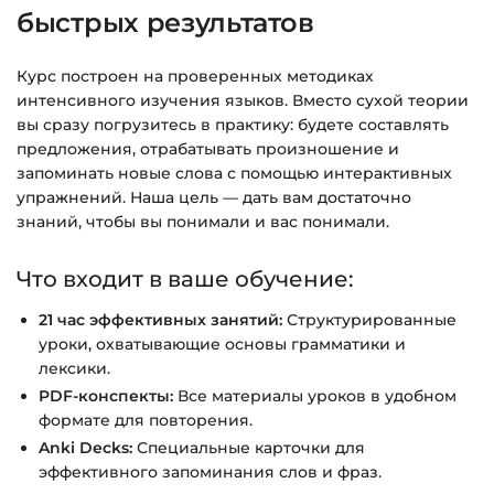
справке >>>
быстрых результатов
Вопросы?
Пишите на
info@siluette.com.ua
или в
Курс построен на проверенных методиках
чат на сайте.
интенсивного изучения языков. Вместо сухой теории
вы сразу погрузитесь в практику: будете составлять
предложения, отрабатывать произношение и
запоминать новые слова с помощью интерактивных
упражнений. Наша цель — дать вам достаточно
знаний, чтобы вы понимали и вас понимали.
Что входит в ваше обучение:
21 час эффективных занятий:
Структурированные
уроки, охватывающие основы грамматики и
лексики.
PDF-конспекты:
Все материалы уроков в удобном
формате для повторения.
Anki Decks:
Специальные карточки для
эффективного запоминания слов и фраз.