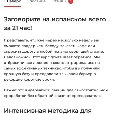
↑ Наверх
Описание
Отзывы
3
Справа появится корзина — нажмите
«Оформление заказа»
.
Заговорите на испанском всего
Заполните все поля (почта и пароль).
за 21 час!
Оплатите удобным способом (более 8
способов оплаты).
Представьте, что уже через несколько недель вы
После оплаты появится страница
сможете поддержать беседу, заказать кофе или
благодарности с кнопкой
«Перейти к
спросить дорогу в любой испаноговорящей стране.
загрузкам»
. Нажмите её — и откроется
Невозможно? Этот курс доказывает обратное! Мы
страница с курсами.
отбросили все лишнее и сконцентрировались на
самых эффективных техниках, чтобы вы получили
Дополнительно ссылка на курс придёт вам
прочную базу и преодолели языковой барьер в
на email.
рекордно короткие сроки.
Важно:
это видеозаписи лекций для самостоятельной
Доступ к курсам: без ограничений по
проработки без обратной связи от преподавателя.
времени.
Интенсивная методика для
Подробнее об оплате и безопасности — в