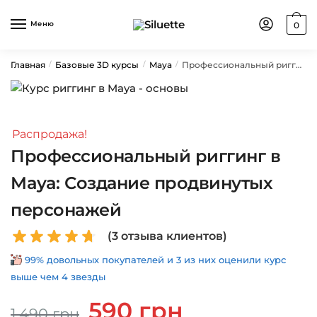
Skip
Skip
to
to
Меню
0
navigation
content
Главная
Базовые 3D курсы
Maya
Профессиональный риггинг в Maya: Создание продвинутых персонажей
/
/
/
Распродажа!
Профессиональный риггинг в
Maya: Создание продвинутых
персонажей
(
3
отзыва клиентов)
99% довольных покупателей и 3 из них оценили курс
выше чем 4 звезды
Первоначальная
Текущая
590
грн
1,490
грн