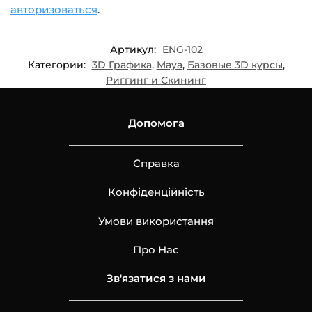
авторизоваться
.
Артикул:
ENG-102
Категории:
3D Графика
,
Maya
,
Базовые 3D курсы
,
Риггинг и Скининг
Допомога
Справка
Конфіденційність
Умови використання
Про Нас
Зв'язатися з нами