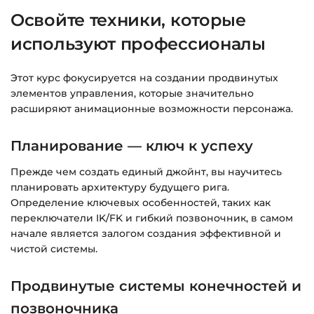
времени.
Освойте техники, которые
используют профессионалы
Подробнее об оплате и безопасности — в
справке >>>
Этот курс фокусируется на создании продвинутых
Вопросы?
Пишите на
info@siluette.com.ua
или в
элементов управления, которые значительно
чат на сайте.
расширяют анимационные возможности персонажа.
Планирование — ключ к успеху
Прежде чем создать единый джойнт, вы научитесь
планировать архитектуру будущего рига.
Определение ключевых особенностей, таких как
переключатели IK/FK и гибкий позвоночник, в самом
начале является залогом создания эффективной и
чистой системы.
Продвинутые системы конечностей и
позвоночника