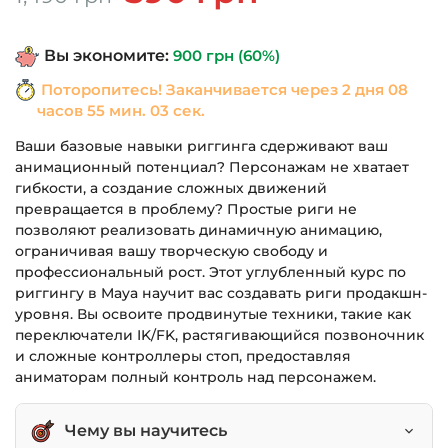
цена
цена:
составляла
590 грн.
Вы экономите:
900
грн
(60%)
1,490 грн.
Поторопитесь! Заканчивается через
2 дня 08
часов 55 мин. 03 сек.
Ваши базовые навыки риггинга сдерживают ваш
анимационный потенциал? Персонажам не хватает
гибкости, а создание сложных движений
превращается в проблему? Простые риги не
позволяют реализовать динамичную анимацию,
ограничивая вашу творческую свободу и
профессиональный рост. Этот углубленный курс по
риггингу в Maya научит вас создавать риги продакшн-
уровня. Вы освоите продвинутые техники, такие как
переключатели IK/FK, растягивающийся позвоночник
и сложные контроллеры стоп, предоставляя
аниматорам полный контроль над персонажем.
Чему вы научитесь