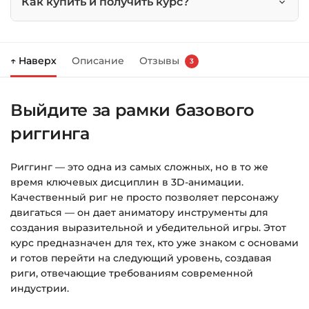
Как купить и получить курс?
Нажмите
«Купить»
на странице курса.
↑ Наверх
Описание
Отзывы
3
Справа появится корзина — нажмите
«Оформление заказа»
.
Выйдите за рамки базового
Заполните все поля (почта и пароль).
риггинга
Оплатите удобным способом (более 8
способов оплаты).
Риггинг — это одна из самых сложных, но в то же
После оплаты появится страница
время ключевых дисциплин в 3D-анимации.
благодарности с кнопкой
«Перейти к
Качественный риг не просто позволяет персонажу
загрузкам»
. Нажмите её — и откроется
двигаться — он дает аниматору инструменты для
страница с курсами.
создания выразительной и убедительной игры. Этот
курс предназначен для тех, кто уже знаком с основами
Дополнительно ссылка на курс придёт вам
и готов перейти на следующий уровень, создавая
на email.
риги, отвечающие требованиям современной
индустрии.
Доступ к курсам: без ограничений по