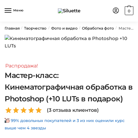
Skip
Skip
to
to
Меню
0
navigation
content
Главная
Творчество
Фото и видео
Обработка фото
Мастер-класс: Кинематографичная обработка в Photoshop (+10 LUTs в подарок)
/
/
/
/
Распродажа!
Мастер-класс:
Кинематографичная обработка в
Photoshop (+10 LUTs в подарок)
(
3
отзыва клиентов)
99% довольных покупателей и 3 из них оценили курс
выше чем 4 звезды