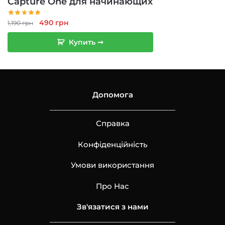
Capture One для начинающих
Первоначальная
Текущая
490
грн
1,190
грн
цена
цена:
Купить ➞
составляла
490 грн.
1,190 грн.
Допомога
Справка
Конфіденційність
Умови використання
Про Нас
Зв'язатися з нами