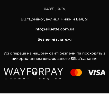
04071, Київ,
БЦ "Доміно", вулиця Нижній Вал, 51
info@siluette.com.ua
Безпечні платежі
Усі операції на нашому сайті безпечні та проходять з
використанням шифрованого SSL з'єднання