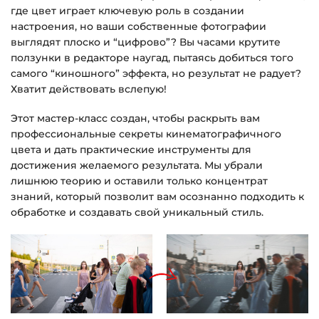
где цвет играет ключевую роль в создании
настроения, но ваши собственные фотографии
Доступ к курсам: без ограничений по
выглядят плоско и “цифрово”? Вы часами крутите
времени.
ползунки в редакторе наугад, пытаясь добиться того
самого “киношного” эффекта, но результат не радует?
Подробнее об оплате и безопасности — в
Хватит действовать вслепую!
справке >>>
Этот мастер-класс создан, чтобы раскрыть вам
Вопросы?
Пишите на
info@siluette.com.ua
или в
профессиональные секреты кинематографичного
чат на сайте.
цвета и дать практические инструменты для
достижения желаемого результата. Мы убрали
лишнюю теорию и оставили только концентрат
знаний, который позволит вам осознанно подходить к
обработке и создавать свой уникальный стиль.