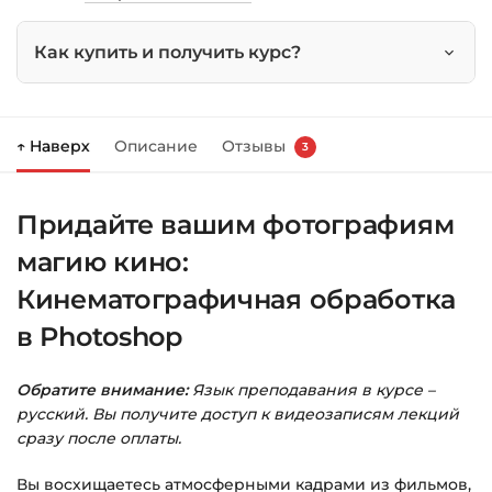
LUTs
в
Как купить и получить курс?
подарок)
Нажмите
«Купить»
на странице курса.
↑ Наверх
Описание
Отзывы
3
Справа появится корзина — нажмите
«Оформление заказа»
.
Придайте вашим фотографиям
Заполните все поля (почта и пароль).
магию кино:
Оплатите удобным способом (более 8
способов оплаты).
Кинематографичная обработка
в Photoshop
После оплаты появится страница
благодарности с кнопкой
«Перейти к
загрузкам»
. Нажмите её — и откроется
Обратите внимание:
Язык преподавания в курсе –
страница с курсами.
русский. Вы получите доступ к видеозаписям лекций
сразу после оплаты.
Дополнительно ссылка на курс придёт вам
на email.
Вы восхищаетесь атмосферными кадрами из фильмов,