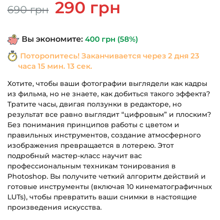
Первоначальная
Текущая
290
грн
690
грн
цена
цена:
составляла
290 грн.
Вы экономите:
400
грн
(58%)
690 грн.
Поторопитесь! Заканчивается через
2 дня 23
часа 15 мин. 12 сек.
Хотите, чтобы ваши фотографии выглядели как кадры
из фильма, но не знаете, как добиться такого эффекта?
Тратите часы, двигая ползунки в редакторе, но
результат все равно выглядит “цифровым” и плоским?
Без понимания принципов работы с цветом и
правильных инструментов, создание атмосферного
изображения превращается в лотерею. Этот
подробный мастер-класс научит вас
профессиональным техникам тонирования в
Photoshop. Вы получите четкий алгоритм действий и
готовые инструменты (включая 10 кинематографичных
LUTs), чтобы превратить ваши снимки в настоящие
произведения искусства.