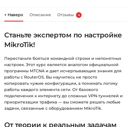
Нажмите
«Купить»
на странице курса.
↑ Наверх
Описание
Отзывы
4
Справа появится корзина — нажмите
«Оформление заказа»
.
Станьте экспертом по настройке
Заполните все поля (почта и пароль).
MikroTik!
Оплатите удобным способом (более 8
способов оплаты).
Перестаньте бояться командной строки и непонятных
После оплаты появится страница
настроек. Этот курс является аналогом официальной
благодарности с кнопкой
«Перейти к
программы MTCNA и дает исчерпывающие знания для
загрузкам»
. Нажмите её — и откроется
работы с RouterOS. Вы научитесь не просто
страница с курсами.
копировать чужие конфигурации, а понимать логику
работы каждого элемента сети. От базового
Дополнительно ссылка на курс придёт вам
подключения к интернету до сложных VPN-туннелей и
на email.
приоритезации трафика — вы сможете решать любые
задачи, связанные с оборудованием MikroTik.
Доступ к курсам: без ограничений по
времени.
От теории к реальным задачам