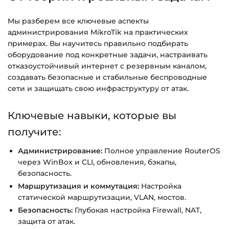
Подробнее об оплате и безопасности — в
Мы разберем все ключевые аспекты
справке >>>
администрирования MikroTik на практических
примерах. Вы научитесь правильно подбирать
Вопросы?
Пишите на
info@siluette.com.ua
или в
оборудование под конкретные задачи, настраивать
чат на сайте.
отказоустойчивый интернет с резервным каналом,
создавать безопасные и стабильные беспроводные
сети и защищать свою инфраструктуру от атак.
Ключевые навыки, которые вы
получите:
Администрирование:
Полное управление RouterOS
через WinBox и CLI, обновления, бэкапы,
безопасность.
Маршрутизация и коммутация:
Настройка
статической маршрутизации, VLAN, мостов.
Безопасность:
Глубокая настройка Firewall, NAT,
защита от атак.