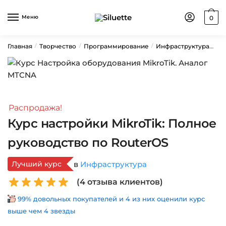
Skip
Skip
to
to
Меню
0
navigation
content
Главная
Творчество
Программирование
Инфраструктура
Ку
/
/
/
Распродажа!
Курс настройки MikroTik: Полное
руководство по RouterOS
Лучший курс
в
Инфраструктура
(
4
отзыва клиентов)
99% довольных покупателей и 4 из них оценили курс
выше чем 4 звезды