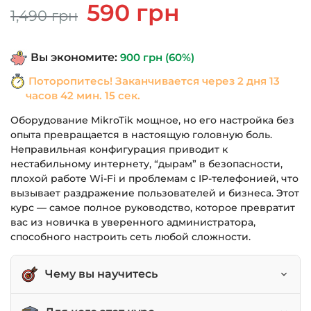
Первоначальная
Текущая
590
грн
1,490
грн
цена
цена:
составляла
590 грн.
Вы экономите:
900
грн
(60%)
1,490 грн.
Поторопитесь! Заканчивается через
2 дня 13
часов 42 мин. 15 сек.
Оборудование MikroTik мощное, но его настройка без
опыта превращается в настоящую головную боль.
Неправильная конфигурация приводит к
нестабильному интернету, “дырам” в безопасности,
плохой работе Wi-Fi и проблемам с IP-телефонией, что
вызывает раздражение пользователей и бизнеса. Этот
курс — самое полное руководство, которое превратит
вас из новичка в уверенного администратора,
способного настроить сеть любой сложности.
Чему вы научитесь
Настраивать маршрутизаторы MikroTik с нуля