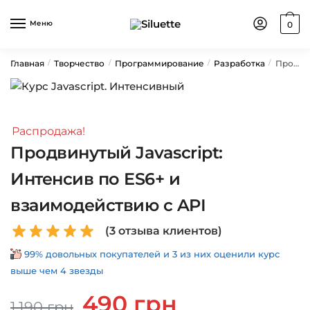
Skip
Skip
to
to
Меню
0
navigation
content
Главная
Творчество
Программирование
Разработка
Продвинутый Javascript: Интенсив по ES6+ и взаимодействию с API
/
/
/
/
Распродажа!
Продвинутый Javascript:
Интенсив по ES6+ и
взаимодействию с API
(
3
отзыва клиентов)
99% довольных покупателей и 3 из них оценили курс
выше чем 4 звезды
Первоначальная
Текущая
490
грн
1,190
грн