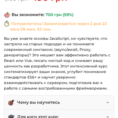
цена
цена:
составляла
490 грн.
Вы экономите:
700
грн
(59%)
1,190 грн.
Поторопитесь! Заканчивается через
2 дня 22
часа 58 мин. 51 сек.
Вы уже знаете основы JavaScript, но чувствуете, что
застряли на старых подходах и не понимаете
современный синтаксис (async/await, Proxy,
декораторы)? Это мешает вам эффективно работать с
React или Vue, писать чистый код и снижает вашу
ценность как разработчика. Этот интенсивный курс
систематизирует ваши знания, углубит понимание
стандартов ES6+ и научит уверенно
взаимодействовать с сервером, подготовив вас к
работе с самыми востребованными фреймворками.
Чему вы научитесь
Уверенно использовать современные
Для кого этот курс