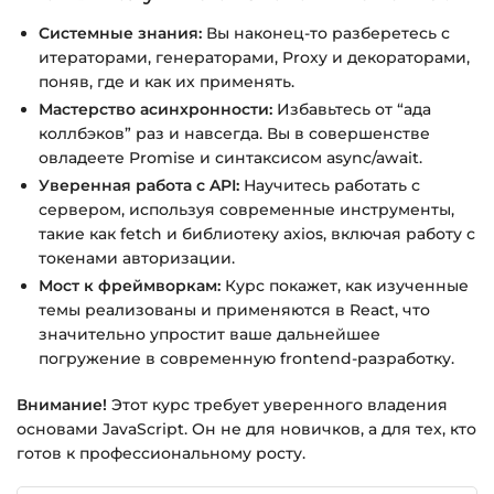
Подробнее об оплате и безопасности — в
Системные знания:
Вы наконец-то разберетесь с
справке >>>
итераторами, генераторами, Proxy и декораторами,
поняв, где и как их применять.
Вопросы?
Пишите на
info@siluette.com.ua
или в
Мастерство асинхронности:
Избавьтесь от “ада
чат на сайте.
коллбэков” раз и навсегда. Вы в совершенстве
овладеете Promise и синтаксисом async/await.
Уверенная работа с API:
Научитесь работать с
сервером, используя современные инструменты,
такие как fetch и библиотеку axios, включая работу с
токенами авторизации.
Мост к фреймворкам:
Курс покажет, как изученные
темы реализованы и применяются в React, что
значительно упростит ваше дальнейшее
погружение в современную frontend-разработку.
Внимание!
Этот курс требует уверенного владения
основами JavaScript. Он не для новичков, а для тех, кто
готов к профессиональному росту.