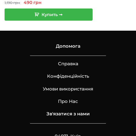
Первоначальная
Текущая
490
грн
1,190
грн
цена
цена:
Купить ➞
составляла
490 грн.
1,190 грн.
Допомога
Справка
Конфіденційність
Умови використання
Про Нас
Зв'язатися з нами