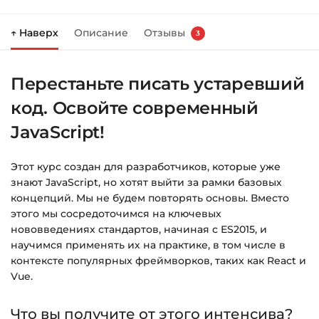
Нажмите
«Купить»
на странице курса.
↑ Наверх
Описание
Отзывы
3
Справа появится корзина — нажмите
«Оформление заказа»
.
Перестаньте писать устаревший
Заполните все поля (почта и пароль).
код. Освойте современный
Оплатите удобным способом (более 8
способов оплаты).
JavaScript!
После оплаты появится страница
Этот курс создан для разработчиков, которые уже
благодарности с кнопкой
«Перейти к
знают JavaScript, но хотят выйти за рамки базовых
загрузкам»
. Нажмите её — и откроется
концепций. Мы не будем повторять основы. Вместо
страница с курсами.
этого мы сосредоточимся на ключевых
нововведениях стандартов, начиная с ES2015, и
Дополнительно ссылка на курс придёт вам
научимся применять их на практике, в том числе в
на email.
контексте популярных фреймворков, таких как React и
Vue.
Доступ к курсам: без ограничений по
времени.
Что вы получите от этого интенсива?