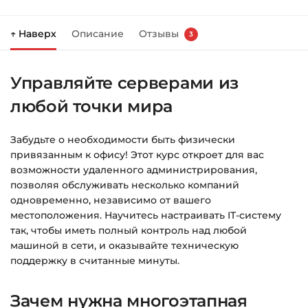
Нажмите
«Купить»
на странице курса.
↑ Наверх
Описание
Отзывы
3
Справа появится корзина — нажмите
«Оформление заказа»
.
Управляйте серверами из
Заполните все поля (почта и пароль).
любой точки мира
Оплатите удобным способом (более 8
способов оплаты).
Забудьте о необходимости быть физически
После оплаты появится страница
привязанным к офису! Этот курс откроет для вас
благодарности с кнопкой
«Перейти к
возможности удаленного администрирования,
загрузкам»
. Нажмите её — и откроется
позволяя обслуживать несколько компаний
страница с курсами.
одновременно, независимо от вашего
местоположения. Научитесь настраивать IT-систему
Дополнительно ссылка на курс придёт вам
так, чтобы иметь полный контроль над любой
на email.
машиной в сети, и оказывайте техническую
поддержку в считанные минуты.
Доступ к курсам: без ограничений по
времени.
Зачем нужна многоэтапная