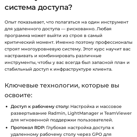
система доступа?
Подробнее об оплате и безопасности — в
справке >>>
Опыт показывает, что полагаться на один инструмент
Вопросы?
Пишите на
info@siluette.com.ua
или в
для удаленного доступа — рискованно. Любая
чат на сайте.
программа может выйти из строя в самый
критический момент. Именно поэтому профессионалы
строят многоуровневую систему. Этот курс научит вас
настраивать и комбинировать различные
инструменты, чтобы у вас всегда был запасной план и
стабильный доступ к инфраструктуре клиента.
Ключевые технологии, которые вы
освоите:
Доступ к рабочему столу:
Настройка и массовое
развертывание Radmin, LightManager и TeamViewer
для мгновенной поддержки пользователей.
Протокол RDP:
Глубокая настройка доступа к
удаленному рабочему столу через GPO для