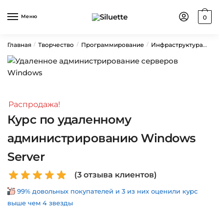
Skip
Skip
to
to
Меню
0
navigation
content
Главная
Творчество
Программирование
Инфраструктура
Ку
/
/
/
Распродажа!
Курс по удаленному
администрированию Windows
Server
(
3
отзыва клиентов)
99% довольных покупателей и 3 из них оценили курс
выше чем 4 звезды