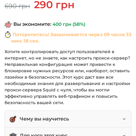
Первоначальная
Текущая
290
грн
690
грн
цена
цена:
составляла
290 грн.
Вы экономите:
400
грн
(58%)
690 грн.
Поторопитесь! Заканчивается через
09 часов 33
мин. 18 сек.
Хотите контролировать доступ пользователей в
интернет, но не знаете, как настроить прокси-сервер?
Неправильная конфигурация может привести к
блокировке нужных ресурсов или, наоборот, оставить
лазейки в безопасности. Этот курс даст вам все
необходимые знания для развертывания и настройки
прокси-сервера Squid с нуля, чтобы вы могли
эффективно управлять веб-трафиком и повысить
безопасность вашей сети.
Чему вы научитесь
Развертывать и конфигурировать прокси-
Для кого этот курс