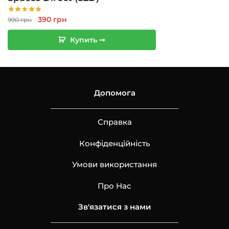
Первоначальная
Текущая
390
грн
990
грн
цена
цена:
Купить ➞
составляла
390 грн.
990 грн.
Допомога
Справка
Конфіденційність
Умови використання
Про Нас
Зв'язатися з нами