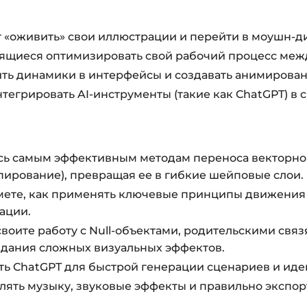
 «оживить» свои иллюстрации и перейти в моушн-д
щиеся оптимизировать свой рабочий процесс между Il
ить динамики в интерфейсы и создавать анимирова
егрировать AI-инструменты (такие как ChatGPT) в 
ь самым эффективным методам переноса векторной гра
опирование), превращая ее в гибкие шейповые слои.
ете, как применять ключевые принципы движения (
ации.
воите работу с Null-объектами, родительскими связ
 создания сложных визуальных эффектов.
ать ChatGPT для быстрой генерации сценариев и ид
лять музыку, звуковые эффекты и правильно экспо