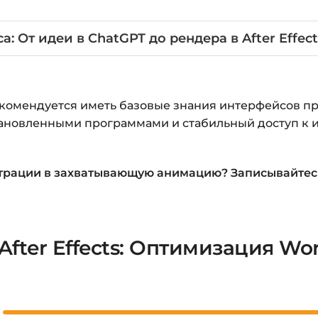
 От идеи в ChatGPT до рендера в After Effect
омендуется иметь базовые знания интерфейсов прогр
становленными программами и стабильный доступ к 
страции в захватывающую анимацию? Записывайтесь
 и After Effects: Оптимизация 