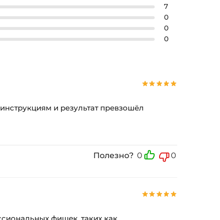
7
0
0
0
 инструкциям и результат превзошёл
Полезно?
0
0
ссиональных фишек, таких как