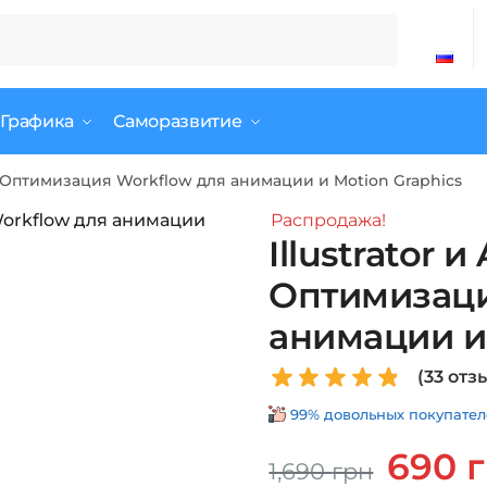
 Графика
Саморазвитие
cts: Оптимизация Workflow для анимации и Motion Graphics
Распродажа!
Illustrator и 
Оптимизаци
анимации и 
(
33
отзы
99% довольных покупателе
Первонач
690
1,690
грн
цена