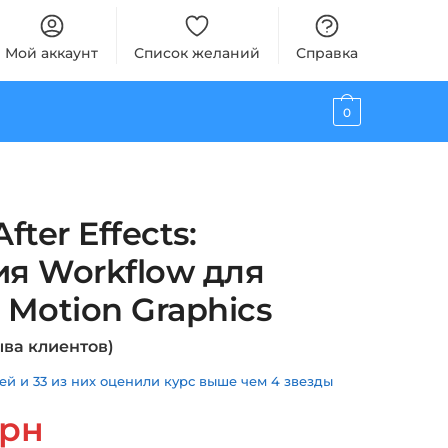
Мой аккаунт
Список желаний
Справка
0
After Effects:
я Workflow для
Motion Graphics
ва клиентов)
й и 33 из них оценили курс выше чем 4 звезды
альная
Текущая
грн
цена: