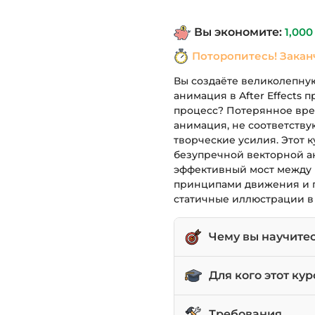
составля
Вы экономите:
1,00
1,690 грн.
Поторопитесь! Закан
Вы создаёте великолепную 
анимация в After Effects
процесс? Потерянное вре
анимация, не соответству
творческие усилия. Этот 
безупречной векторной а
эффективный мост между Il
принципами движения и п
статичные иллюстрации в
Чему вы научите
Оптимизировать рабоч
Для кого этот кур
для создания профе
Мастерски анимиров
Графические дизайн
Требования