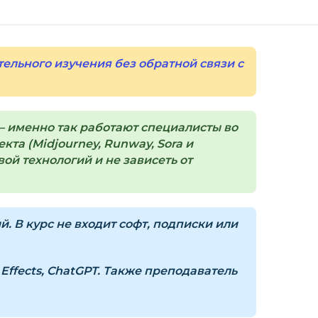
орзина — нажмите
«Оформление заказа»
.
(почта и пароль).
пособом (более 8 способов оплаты).
тельного изучения без обратной связи с
ится страница благодарности с кнопкой
кам»
. Нажмите её — и откроется страница с
 именно так работают специалисты во
ка на курс придёт вам на email.
та (Midjourney, Runway, Sora и
ой технологий и не зависеть от
з ограничений по времени.
и безопасности — в справке >>>
 В курс не входит софт, подписки или
nfo@siluette.com.ua
или в чат на сайте.
r Effects, ChatGPT. Также преподаватель