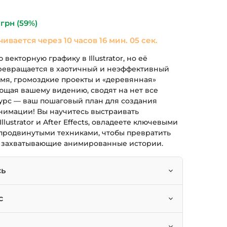
ла
690 грн.
0
грн
(59%)
чивается через
10 часов 16 мин. 04 сек.
векторную графику в Illustrator, но её
 превращается в хаотичный и неэффективный
мя, громоздкие проекты и «деревянная»
ющая вашему видению, сводят на нет все
курс — ваш пошаговый план для создания
нимации! Вы научитесь выстраивать
lustrator и After Effects, овладеете ключевыми
родвинутыми техниками, чтобы превратить
 захватывающие анимированные истории.
сь
ий процесс между Illustrator и After Effects
с
ссиональной анимации.
ать векторные фигуры, применяя
еры, стремящиеся «оживить» свои