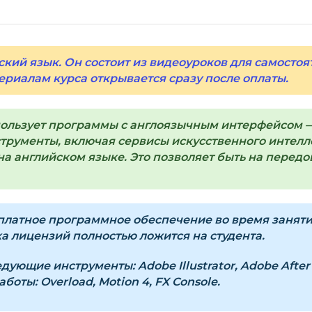
Справа появится к
Заполните все поля 
Оплатите удобным с
ский язык. Он состоит из видеоуроков для самостоя
ериалам курса открывается сразу после оплаты.
После оплаты появ
«Перейти к загруз
курсами.
пользует программы с англоязычным интерфейсом —
Дополнительно ссыл
рументы, включая сервисы искусственного интеллек
а английском языке. Это позволяет быть на передов
Доступ к курсам: бе
Подробнее об оплате 
латное программное обеспечение во время занятий.
 лицензий полностью ложится на студента.
Вопросы?
Пишите на
i
ледующие инструменты:
Adobe Illustrator, Adobe Afte
оты: Overload, Motion 4, FX Console.