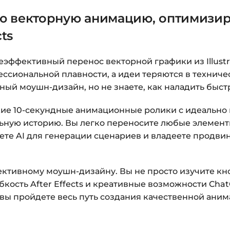
ю векторную анимацию, оптимизир
cts
еэффективный перенос векторной графики из Illustra
сиональной плавности, а идеи теряются в техническ
ный моушн-дизайн, но не знаете, как наладить быст
яркие 10-секундные анимационные ролики с идеаль
ную историю. Вы легко переносите любые элементы и
зуете AI для генерации сценариев и владеете продв
ективному моушн-дизайну. Вы не просто изучите кн
ибкость After Effects и креативные возможности Cha
вы пройдете весь путь создания качественной анима