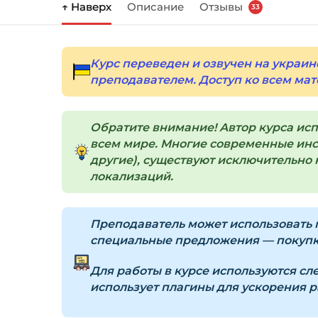
↑ Наверх
Описание
Отзывы
33
Курс переведен и озвучен на украин
преподавателем. Доступ ко всем мат
Обратите внимание! Автор курса ис
всем мире. Многие современные инст
другие), существуют исключительно н
локализаций.
Преподаватель может использовать п
специальные предложения — покупка
Для работы в курсе используются с
использует плагины для ускорения раб