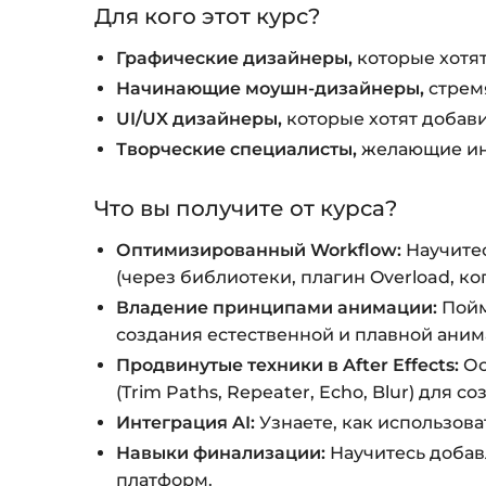
Для кого этот курс?
Графические дизайнеры,
которые хотят
Начинающие моушн-дизайнеры,
стремя
UI/UX дизайнеры,
которые хотят добав
Творческие специалисты,
желающие инт
Что вы получите от курса?
Оптимизированный Workflow:
Научитес
(через библиотеки, плагин Overload, к
Владение принципами анимации:
Пойм
создания естественной и плавной аним
Продвинутые техники в After Effects:
Ос
(Trim Paths, Repeater, Echo, Blur) для
Интеграция AI:
Узнаете, как использов
Навыки финализации:
Научитесь добав
платформ.