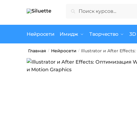
Skip
Skip
Искать:
Поиск
to
to
navigation
content
Нейросети
Имидж
Творчество
3D
Главная
Нейросети
Illustrator и After Effe
/
/