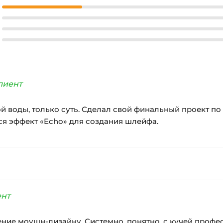
лиент
й воды, только суть. Сделал свой финальный проект по
я эффект «Echo» для создания шлейфа.
ент
ние моушн-дизайну. Системно, понятно, с кучей профе