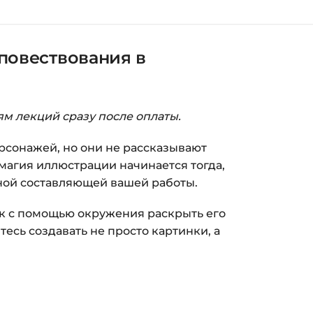
орзина — нажмите
«Оформление заказа»
.
(почта и пароль).
повествования в
пособом (более 8 способов оплаты).
ится страница благодарности с кнопкой
кам»
. Нажмите её — и откроется страница с
ям лекций сразу после оплаты.
ка на курс придёт вам на email.
рсонажей, но они не рассказывают
магия иллюстрации начинается тогда,
з ограничений по времени.
йной составляющей вашей работы.
и безопасности — в справке >>>
ак с помощью окружения раскрыть его
тесь создавать не просто картинки, а
nfo@siluette.com.ua
или в чат на сайте.