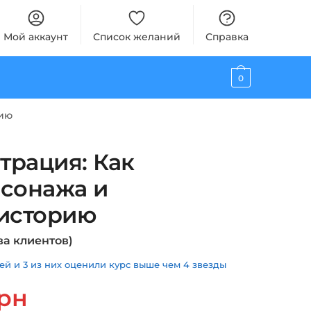
Мой аккаунт
Список желаний
Справка
0
рию
трация: Как
рсонажа и
 историю
а клиентов)
й и 3 из них оценили курс выше чем 4 звезды
альная
Текущая
рн
цена: