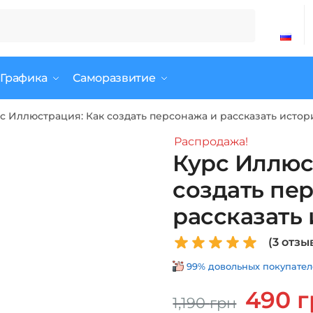
 Графика
Саморазвитие
с Иллюстрация: Как создать персонажа и рассказать исто
Распродажа!
Курс Иллюс
создать пе
рассказать
(
3
отзыв
99% довольных покупателе
Первонач
490
г
1,190
грн
цена