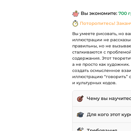
составля
Вы экономите:
700
г
1,190 грн.
Поторопитесь! Закан
Вы умеете рисовать, но в
иллюстрации не рассказы
правильны, но не вызыва
сталкиваются с проблемой
содержания. Этот теорети
а не просто как художник.
создать осмысленное взаи
иллюстрацию “говорить” с
и культурных кодов.
Чему вы научите
Создавать глубокий 
Для кого этот кур
Рассказывать истори
Иллюстраторов, кото
Требования