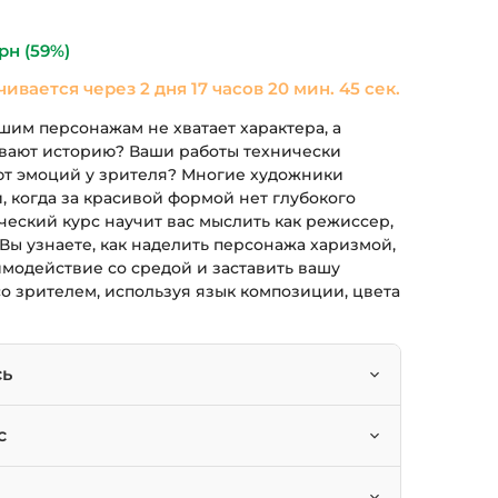
ла
490 грн.
рн
(59%)
чивается через
2 дня 17 часов 20 мин. 45 сек.
ашим персонажам не хватает характера, а
вают историю? Ваши работы технически
ют эмоций у зрителя? Многие художники
, когда за красивой формой нет глубокого
ческий курс научит вас мыслить как режиссер,
 Вы узнаете, как наделить персонажа харизмой,
модействие со средой и заставить вашу
о зрителем, используя язык композиции, цвета
сь
и убедительный образ персонажа.
с
ю через композицию, цвет и детали.
рые хотят добавить смысла и глубины в свои