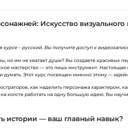
Справа появится к
Заполните все поля 
рсонажней: Искусство визуального 
Оплатите удобным с
После оплаты появ
«Перейти к загруз
курсами.
 курсе – русский. Вы получите доступ к видеозапис
Дополнительно ссыл
, но им не хватает души? Вы создаете красивых пе
кое мастерство — это лишь инструмент. Настоящая 
Доступ к курсам: бе
ь и думать. Этот курс посвящен именно этому — иде
Подробнее об оплате 
страторов, как наделить персонажа характером, к
на холсте работать на одну большую идею. Вы научи
Вопросы?
Пишите на
i
ь истории — ваш главный навык?