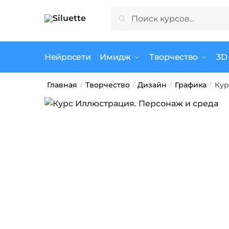
Skip
Skip
Искать:
Поиск
to
to
navigation
content
Нейросети
Имидж
Творчество
3D
Главная
Творчество
Дизайн
Графика
Кур
/
/
/
/