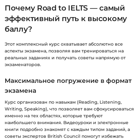
Доступ к курсам: без ограничений по
Почему Road to IELTS — самый
времени.
эффективный путь к высокому
баллу?
Подробнее об оплате и безопасности — в
справке >>>
Этот комплексный курс охватывает абсолютно все
Вопросы?
Пишите на
info@siluette.com.ua
или в
аспекты экзамена, позволяя вам тренироваться на
чат на сайте.
реальных заданиях и получать советы напрямую от
экзаменаторов.
Максимальное погружение в формат
экзамена
Курс организован по навыкам (Reading, Listening,
Writing, Speaking), что позволяет вам сфокусироваться
именно на тех областях, которые требуют
наибольшего внимания. Видеоуроки и электронные
книги подробно знакомят с каждым типом заданий, а
советы экспертов British Council помогут избежать