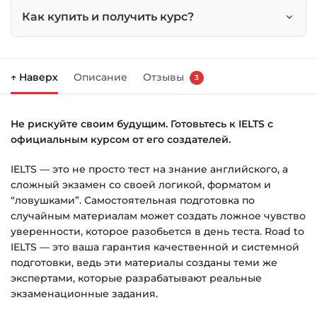
Council
Как купить и получить курс?
Нажмите
«Купить»
на странице курса.
↑ Наверх
Описание
Отзывы
3
Справа появится корзина — нажмите
«Оформление заказа»
.
Не рискуйте своим будущим. Готовьтесь к IELTS с
Заполните все поля (почта и пароль).
официальным курсом от его создателей.
Оплатите удобным способом (более 8
IELTS — это не просто тест на знание английского, а
способов оплаты).
сложный экзамен со своей логикой, форматом и
После оплаты появится страница
“ловушками”. Самостоятельная подготовка по
благодарности с кнопкой
«Перейти к
случайным материалам может создать ложное чувство
загрузкам»
. Нажмите её — и откроется
уверенности, которое разобьется в день теста. Road to
IELTS — это ваша гарантия качественной и системной
страница с курсами.
подготовки, ведь эти материалы созданы теми же
Дополнительно ссылка на курс придёт вам
экспертами, которые разрабатывают реальные
на email.
экзаменационные задания.