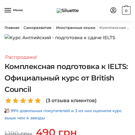
Skip
Skip
to
to
Меню
0
navigation
content
Главная
Саморазвитие
Иностранные языки
Комплексная подготовка к IELTS: Официальный курс от British Council
/
/
/
Распродажа!
Комплексная подготовка к IELTS:
Официальный курс от British
Council
(
3
отзыва клиентов)
99% довольных покупателей и 3 из них оценили курс
выше чем 4 звезды
Первоначальная
Текущая
490
грн
1,190
грн