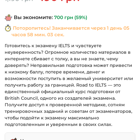
цена
цена:
составляла
490 грн.
Вы экономите:
700
грн
(59%)
1,190 грн.
Поторопитесь! Заканчивается через
1 день 05
часов 58 мин. 03 сек.
Готовитесь к экзамену IELTS и чувствуете
неуверенность? Огромное количество материалов в
интернете сбивает с толку, а вы не знаете, чему
доверять? Неправильная подготовка может привести
к низкому баллу, потере времени, денег и
возможности поступить в желаемый университет или
получить работу за границей. Road to IELTS — это
единственный официальный курс подготовки от
British Council, одного из создателей экзамена.
Получите доступ к проверенной методике, сотням
тренировочных заданий и советам от экзаменаторов,
чтобы подойти к экзамену максимально
подготовленным и уверенным в своих силах.