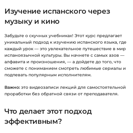
Изучение испанского через
Заполните все поля (почта и пароль).
музыку и кино
Оплатите удобным способом (более 8
способов оплаты).
Забудьте о скучных учебниках! Этот курс предлагает
После оплаты появится страница
уникальный подход к изучению испанского языка, где
благодарности с кнопкой
«Перейти к
каждый урок — это увлекательное путешествие в мир
загрузкам»
. Нажмите её — и откроется
испаноязычной культуры. Вы начнете с самых азов —
страница с курсами.
алфавита и произношения, — а дойдете до того, что
сможете с пониманием смотреть любимые сериалы и
Дополнительно ссылка на курс придёт вам
подпевать популярным исполнителям.
на email.
Важно:
это видеозаписи лекций для самостоятельной
проработки без обратной связи от преподавателя.
Доступ к курсам: без ограничений по
времени.
Что делает этот подход
Подробнее об оплате и безопасности — в
эффективным?
справке >>>