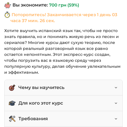
Вы экономите:
700
грн
(59%)
1,190 грн.
Поторопитесь! Заканчивается через
1 день 03
часа 37 мин. 26 сек.
Хотите выучить испанский язык так, чтобы не просто
знать правила, но и понимать живую речь из песен и
сериалов? Многие курсы дают сухую теорию, после
которой реальный разговорный язык все равно
остается непонятным. Этот экспресс-курс создан,
чтобы погрузить вас в языковую среду через
популярную культуру, делая обучение увлекательным
и эффективным.
Чему вы научитесь
Понимать основы испанской грамматики и
Для кого этот курс
произношения.
Воспринимать живую испанскую речь на слух
Для начинающих изучать испанский с нуля.
Требования
на примере сериалов.