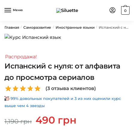
Skip
Skip
to
to
Меню
0
navigation
content
Главная
Саморазвитие
Иностранные языки
Испанский с нуля: от алфавита до просмотра сериалов
/
/
/
Распродажа!
Испанский с нуля: от алфавита
до просмотра сериалов
(
3
отзыва клиентов)
99% довольных покупателей и 3 из них оценили курс
выше чем 4 звезды
Первоначальная
Текущая
490
грн
1,190
грн
цена
цена:
составляла
490 грн.