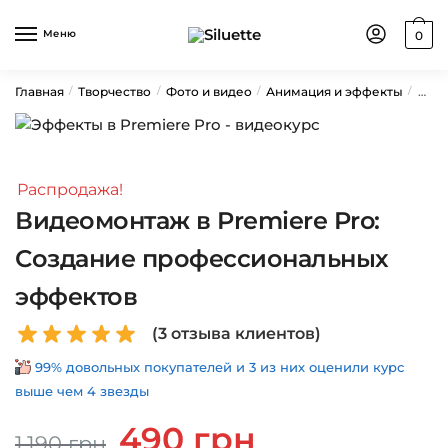
Skip
Skip
to
to
Меню
0
navigation
content
Главная
Творчество
Фото и видео
Анимация и эффекты
Виде
/
/
/
/
Распродажа!
Видеомонтаж в Premiere Pro:
Создание профессиональных
эффектов
(
3
отзыва клиентов)
99% довольных покупателей и 3 из них оценили курс
выше чем 4 звезды
Первоначальная
Текущая
490
грн
1,190
грн