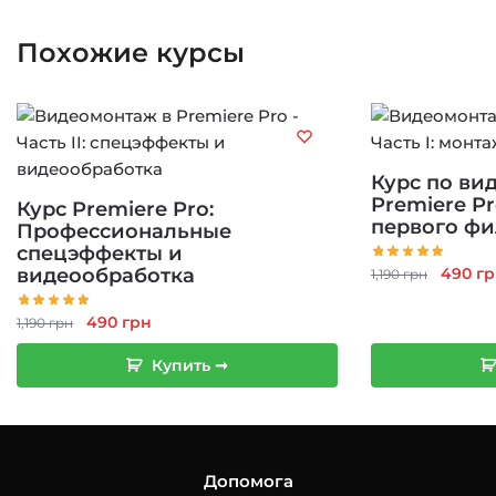
Похожие курсы
Курс по ви
Premiere Pr
Курс Premiere Pro:
первого ф
Профессиональные
спецэффекты и
Перво
490
гр
видеообработка
1,190
грн
цена
Первоначальная
Текущая
состав
490
грн
1,190
грн
цена
цена:
1,190 г
Купить ➞
составляла
490 грн.
1,190 грн.
Допомога