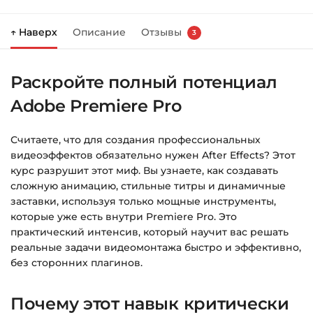
Нажмите
«Купить»
на странице курса.
↑ Наверх
Описание
Отзывы
3
Справа появится корзина — нажмите
«Оформление заказа»
.
Раскройте полный потенциал
Заполните все поля (почта и пароль).
Adobe Premiere Pro
Оплатите удобным способом (более 8
способов оплаты).
Считаете, что для создания профессиональных
После оплаты появится страница
видеоэффектов обязательно нужен After Effects? Этот
благодарности с кнопкой
«Перейти к
курс разрушит этот миф. Вы узнаете, как создавать
загрузкам»
. Нажмите её — и откроется
сложную анимацию, стильные титры и динамичные
страница с курсами.
заставки, используя только мощные инструменты,
которые уже есть внутри Premiere Pro. Это
Дополнительно ссылка на курс придёт вам
практический интенсив, который научит вас решать
на email.
реальные задачи видеомонтажа быстро и эффективно,
без сторонних плагинов.
Доступ к курсам: без ограничений по
времени.
Почему этот навык критически