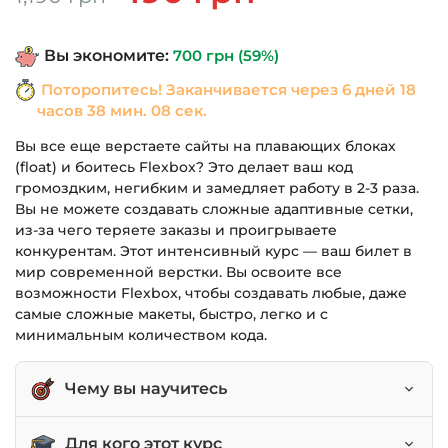
цена
цена:
составляла
490 грн.
Вы экономите:
700
грн
(59%)
1,190 грн.
Поторопитесь! Заканчивается через
6 дней 18
часов 38 мин. 08 сек.
Вы все еще верстаете сайты на плавающих блоках
(float) и боитесь Flexbox? Это делает ваш код
громоздким, негибким и замедляет работу в 2-3 раза.
Вы не можете создавать сложные адаптивные сетки,
из-за чего теряете заказы и проигрываете
конкурентам. Этот интенсивный курс — ваш билет в
мир современной верстки. Вы освоите все
возможности Flexbox, чтобы создавать любые, даже
самые сложные макеты, быстро, легко и с
минимальным количеством кода.
Чему вы научитесь
Создавать любые адаптивные сетки для сайтов
Для кого этот курс