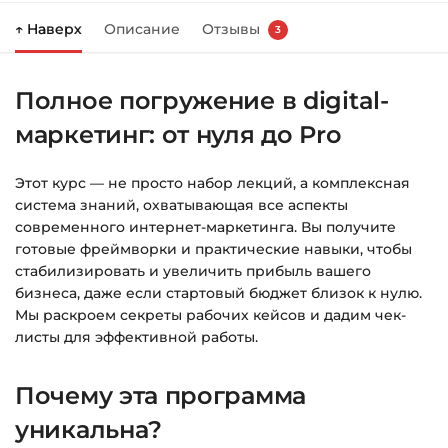
↑ Наверх
Описание
Отзывы
3
Справа появится корзина — нажмите
«Оформление заказа»
.
Полное погружение в digital-
Заполните все поля (почта и пароль).
маркетинг: от нуля до Pro
Оплатите удобным способом (более 8
способов оплаты).
Этот курс — не просто набор лекций, а комплексная
После оплаты появится страница
система знаний, охватывающая все аспекты
благодарности с кнопкой
«Перейти к
современного интернет-маркетинга. Вы получите
загрузкам»
. Нажмите её — и откроется
готовые фреймворки и практические навыки, чтобы
страница с курсами.
стабилизировать и увеличить прибыль вашего
бизнеса, даже если стартовый бюджет близок к нулю.
Дополнительно ссылка на курс придёт вам
Мы раскроем секреты рабочих кейсов и дадим чек-
на email.
листы для эффективной работы.
Доступ к курсам: без ограничений по
Почему эта программа
времени.
уникальна?