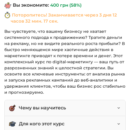
Вы экономите:
400
грн
(58%)
690 грн.
Поторопитесь! Заканчивается через
3 дня 12
часов 32 мин. 17 сек.
Вы чувствуете, что вашему бизнесу не хватает
системного подхода к продвижению? Тратите деньги
на рекламу, но не видите реального роста прибыли? В
быстро меняющемся мире хаотичные действия в
маркетинге приводят к потере времени и денег. Этот
комплексный курс по digital-маркетингу — ваш путь от
разрозненных знаний к целостной стратегии. Вы
освоите все ключевые инструменты: от анализа рынка
и запуска рекламных кампаний до веб-аналитики и
удержания клиентов, чтобы ваш бизнес рос стабильно
и прогнозируемо.
Чему вы научитесь
Разрабатывать digital-стратегию на основе
Для кого этот курс
анализа рынка и конкурентов.