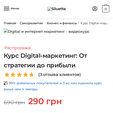
Skip
Skip
to
to
Меню
0
navigation
content
Главная
Саморазвитие
Бизнес и финансы
Курс Digital-маркетинг: От стратегии до прибыли
/
/
/
Распродажа!
Курс Digital-маркетинг: От
стратегии до прибыли
(
3
отзыва клиентов)
99% довольных покупателей и 3 из них оценили курс
выше чем 4 звезды
Первоначальная
Текущая
290
грн
690
грн
цена
цена:
составляла
290 грн.