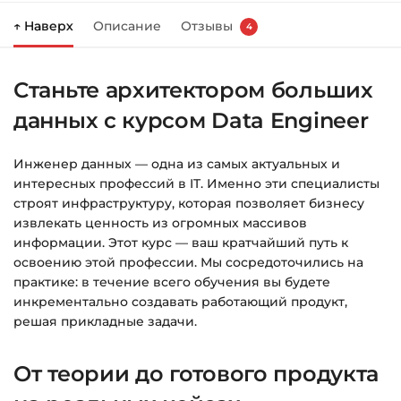
↑ Наверх
Описание
Отзывы
4
Справа появится корзина — нажмите
«Оформление заказа»
.
Станьте архитектором больших
Заполните все поля (почта и пароль).
данных с курсом Data Engineer
Оплатите удобным способом (более 8
способов оплаты).
Инженер данных — одна из самых актуальных и
После оплаты появится страница
интересных профессий в IT. Именно эти специалисты
благодарности с кнопкой
«Перейти к
строят инфраструктуру, которая позволяет бизнесу
загрузкам»
. Нажмите её — и откроется
извлекать ценность из огромных массивов
страница с курсами.
информации. Этот курс — ваш кратчайший путь к
освоению этой профессии. Мы сосредоточились на
Дополнительно ссылка на курс придёт вам
практике: в течение всего обучения вы будете
на email.
инкрементально создавать работающий продукт,
решая прикладные задачи.
Доступ к курсам: без ограничений по
времени.
От теории до готового продукта