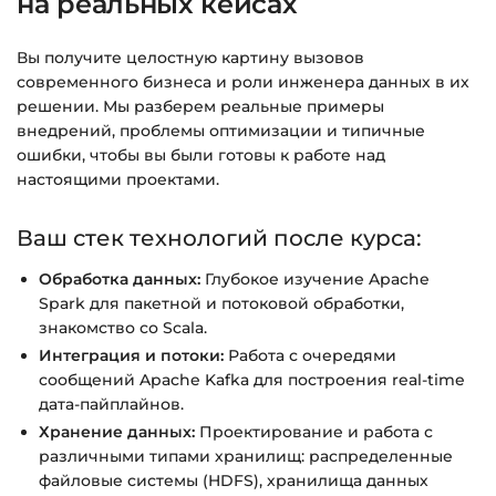
на реальных кейсах
Подробнее об оплате и безопасности — в
справке >>>
Вы получите целостную картину вызовов
Вопросы?
Пишите на
info@siluette.com.ua
или в
современного бизнеса и роли инженера данных в их
чат на сайте.
решении. Мы разберем реальные примеры
внедрений, проблемы оптимизации и типичные
ошибки, чтобы вы были готовы к работе над
настоящими проектами.
Ваш стек технологий после курса:
Обработка данных:
Глубокое изучение Apache
Spark для пакетной и потоковой обработки,
знакомство со Scala.
Интеграция и потоки:
Работа с очередями
сообщений Apache Kafka для построения real-time
дата-пайплайнов.
Хранение данных:
Проектирование и работа с
различными типами хранилищ: распределенные
файловые системы (HDFS), хранилища данных