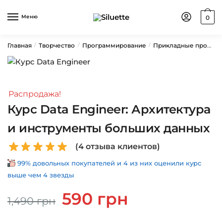
Skip
Skip
to
to
Меню
0
navigation
content
Главная
Творчество
Программирование
Прикладные профессии
/
/
/
Распродажа!
Курс Data Engineer: Архитектура
и инструменты больших данных
(
4
отзыва клиентов)
99% довольных покупателей и 4 из них оценили курс
выше чем 4 звезды
Первоначальная
Текущая
590
грн
1,490
грн
цена
цена:
составляла
590 грн.