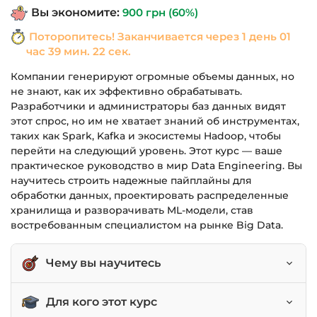
Вы экономите:
900
грн
(60%)
1,490 грн.
Поторопитесь! Заканчивается через
1 день 01
час 39 мин. 21 сек.
Компании генерируют огромные объемы данных, но
не знают, как их эффективно обрабатывать.
Разработчики и администраторы баз данных видят
этот спрос, но им не хватает знаний об инструментах,
таких как Spark, Kafka и экосистемы Hadoop, чтобы
перейти на следующий уровень. Этот курс — ваше
практическое руководство в мир Data Engineering. Вы
научитесь строить надежные пайплайны для
обработки данных, проектировать распределенные
хранилища и разворачивать ML-модели, став
востребованным специалистом на рынке Big Data.
Чему вы научитесь
Работать с ключевыми инструментами
Для кого этот курс
экосистемы Hadoop и облачными