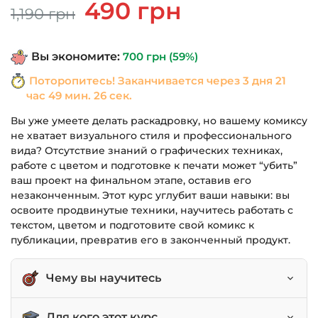
Первоначальная
Текущая
490
грн
1,190
грн
цена
цена:
составляла
490 грн.
Вы экономите:
700
грн
(59%)
1,190 грн.
Поторопитесь! Заканчивается через
3 дня 21
час 49 мин. 26 сек.
Вы уже умеете делать раскадровку, но вашему комиксу
не хватает визуального стиля и профессионального
вида? Отсутствие знаний о графических техниках,
работе с цветом и подготовке к печати может “убить”
ваш проект на финальном этапе, оставив его
незаконченным. Этот курс углубит ваши навыки: вы
освоите продвинутые техники, научитесь работать с
текстом, цветом и подготовите свой комикс к
публикации, превратив его в законченный продукт.
Чему вы научитесь
Применять продвинутые графические техники
Для кого этот курс