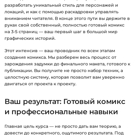
разработать уникальный стиль для персонажей и
Подробнее об оплате и безопасности — в
локаций, и как с помощью раскадровки управлять
справке >>>
вниманием читателя. В конце этого пути вы держите в
руках свой собственный, полностью готовый комикс
Вопросы?
Пишите на
info@siluette.com.ua
или в
на 3-5 страниц — ваш первый шаг в большой мир
чат на сайте.
графических историй.
Этот интенсив — ваш проводник по всем этапам
создания комикса. Мы разберем весь процесс от
зарождения задумки до финального макета, готового к
публикации. Вы получите не просто набор техник, а
целостную систему, которая позволит вам уверенно
двигаться от проекта к проекту.
Ваш результат: Готовый комикс
и профессиональные навыки
Главная цель курса — не просто дать вам теорию, а
довести до конкретного, ощутимого результата. Под