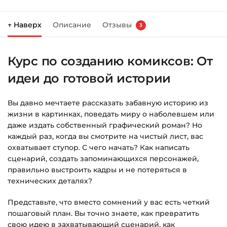
Нажмите
«Купить»
на странице курса.
↑ Наверх
Описание
Отзывы
3
Справа появится корзина — нажмите
«Оформление заказа»
.
Курс по созданию комиксов: От
Заполните все поля (почта и пароль).
идеи до готовой истории
Оплатите удобным способом (более 8
способов оплаты).
Вы давно мечтаете рассказать забавную историю из
После оплаты появится страница
жизни в картинках, поведать миру о наболевшем или
благодарности с кнопкой
«Перейти к
даже издать собственный графический роман? Но
загрузкам»
. Нажмите её — и откроется
каждый раз, когда вы смотрите на чистый лист, вас
страница с курсами.
охватывает ступор. С чего начать? Как написать
сценарий, создать запоминающихся персонажей,
Дополнительно ссылка на курс придёт вам
правильно выстроить кадры и не потеряться в
на email.
технических деталях?
Представьте, что вместо сомнений у вас есть четкий
Доступ к курсам: без ограничений по
пошаговый план. Вы точно знаете, как превратить
времени.
свою идею в захватывающий сценарий, как