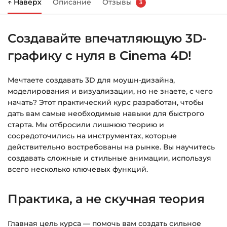
↑ Наверх
Описание
Отзывы
3
Справа появится корзина — нажмите
«Оформление заказа»
.
Создавайте впечатляющую 3D-
Заполните все поля (почта и пароль).
графику с нуля в Cinema 4D!
Оплатите удобным способом (более 8
способов оплаты).
Мечтаете создавать 3D для моушн-дизайна,
После оплаты появится страница
моделирования и визуализации, но не знаете, с чего
благодарности с кнопкой
«Перейти к
начать? Этот практический курс разработан, чтобы
загрузкам»
. Нажмите её — и откроется
дать вам самые необходимые навыки для быстрого
страница с курсами.
старта. Мы отбросили лишнюю теорию и
сосредоточились на инструментах, которые
Дополнительно ссылка на курс придёт вам
действительно востребованы на рынке. Вы научитесь
на email.
создавать сложные и стильные анимации, используя
всего несколько ключевых функций.
Доступ к курсам: без ограничений по
времени.
Практика, а не скучная теория
Подробнее об оплате и безопасности — в
Главная цель курса — помочь вам создать сильное