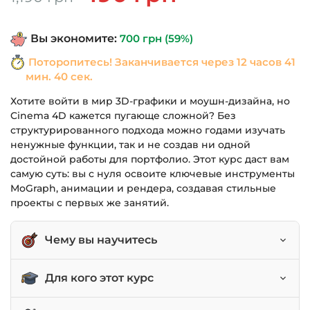
цена
цена:
составляла
490 грн.
Вы экономите:
700
грн
(59%)
1,190 грн.
Поторопитесь! Заканчивается через
12 часов 41
мин. 39 сек.
Хотите войти в мир 3D-графики и моушн-дизайна, но
Cinema 4D кажется пугающе сложной? Без
структурированного подхода можно годами изучать
ненужные функции, так и не создав ни одной
достойной работы для портфолио. Этот курс даст вам
самую суть: вы с нуля освоите ключевые инструменты
MoGraph, анимации и рендера, создавая стильные
проекты с первых же занятий.
Чему вы научитесь
Уверенно ориентироваться в интерфейсе
Для кого этот курс
Cinema 4D.