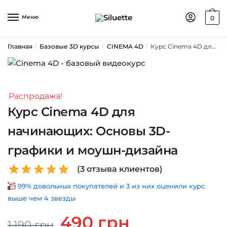
Skip
Skip
to
to
Меню
0
navigation
content
Главная
Базовые 3D курсы
CINEMA 4D
Курс Cinema 4D для начинающих: Основы 3D-графики и моушн-дизайна
/
/
/
Распродажа!
Курс Cinema 4D для
начинающих: Основы 3D-
графики и моушн-дизайна
(
3
отзыва клиентов)
99% довольных покупателей и 3 из них оценили курс
выше чем 4 звезды
Первоначальная
Текущая
490
грн
1,190
грн