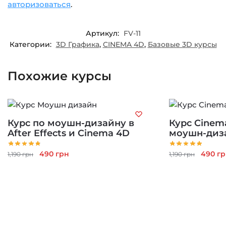
авторизоваться
.
Артикул:
FV-11
Категории:
3D Графика
,
CINEMA 4D
,
Базовые 3D курсы
Похожие курсы
Курс по моушн-дизайну в
Курс Cinem
After Effects и Cinema 4D
моушн-диз
Первоначальная
Текущая
Перво
490
грн
490
гр
1,190
грн
1,190
грн
цена
цена:
цена
составляла
490 грн.
состав
1,190 грн.
1,190 г