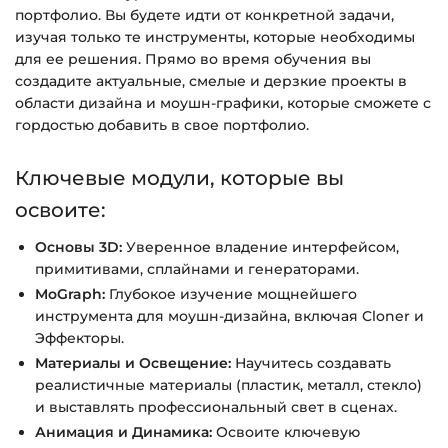
справке >>>
портфолио. Вы будете идти от конкретной задачи,
изучая только те инструменты, которые необходимы
Вопросы?
Пишите на
info@siluette.com.ua
или в
для ее решения. Прямо во время обучения вы
чат на сайте.
создадите актуальные, смелые и дерзкие проекты в
области дизайна и моушн-графики, которые сможете с
гордостью добавить в свое портфолио.
Ключевые модули, которые вы
освоите:
Основы 3D:
Уверенное владение интерфейсом,
примитивами, сплайнами и генераторами.
MoGraph:
Глубокое изучение мощнейшего
инструмента для моушн-дизайна, включая Cloner и
Эффекторы.
Материалы и Освещение:
Научитесь создавать
реалистичные материалы (пластик, металл, стекло)
и выставлять профессиональный свет в сценах.
Анимация и Динамика:
Освоите ключевую