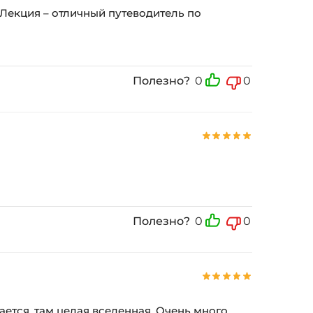
 Лекция – отличный путеводитель по
Полезно?
0
0
Полезно?
0
0
ается, там целая вселенная. Очень много