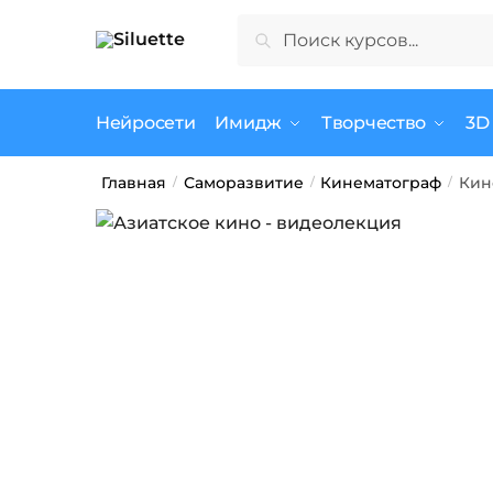
Skip
Skip
Искать:
Поиск
to
to
navigation
content
Нейросети
Имидж
Творчество
3D
Главная
Саморазвитие
Кинематограф
Кин
/
/
/