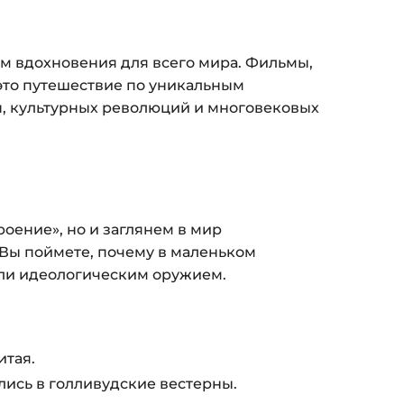
пособом (более 8 способов оплаты).
ится страница благодарности с кнопкой
ом вдохновения для всего мира. Фильмы,
кам»
. Нажмите её — и откроется страница с
это путешествие по уникальным
, культурных революций и многовековых
ка на курс придёт вам на email.
з ограничений по времени.
и безопасности — в справке >>>
оение», но и заглянем в мир
nfo@siluette.com.ua
или в чат на сайте.
 Вы поймете, почему в маленьком
али идеологическим оружием.
итая.
лись в голливудские вестерны.