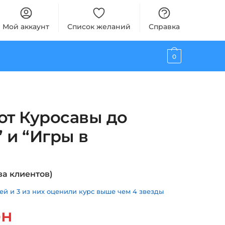
Мой аккаунт
Список желаний
Справка
0
от Куросавы до
 и “Игры в
а клиентов)
й и 3 из них оценили курс выше чем 4 звезды
альная
Текущая
рн
цена: