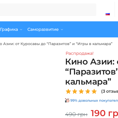
 Графика
Саморазвитие
о Азии: от Куросавы до “Паразитов” и “Игры в кальмара”
Распродажа!
Кино Азии: 
“Паразитов”
кальмара”
(
3
отзыв
99% довольных покупателе
Первонач
190
г
490
грн
цена