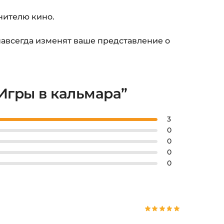
нителю кино.
навсегда изменят ваше представление о
“Игры в кальмара”
3
0
0
0
0