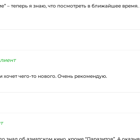
е” – теперь я знаю, что посмотреть в ближайшее время.
лиент
 и хочет чего-то нового. Очень рекомендую.
т
о знал об азиатском кино, кроме “Паразитов”. А оказыв