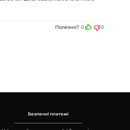
Полезно?
0
0
е
Безпечні платежі