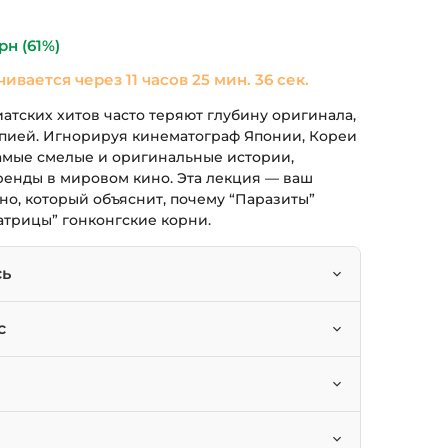
а
190 грн.
рн
(61%)
чивается через
11 часов 25 мин. 35 сек.
атских хитов часто теряют глубину оригинала,
опией. Игнорируя кинематограф Японии, Кореи
самые смелые и оригинальные истории,
ренды в мировом кино. Эта лекция — ваш
ино, который объяснит, почему “Паразиты”
Матрицы” гонконгские корни.
сь
этапы развития кино в Японии, Корее и
с
ена и шедевры азиатского кинематографа.
щут что-то новое и оригинальное.
еские события (войны, революции) повлияли
тов” и “Игры в кальмара”, желающие копнуть
ех его проявлениях.