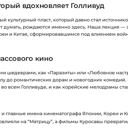
торый вдохновляет Голливуд
Оплатите удобным с
После оплаты появ
ный культурный пласт, который давно стал источник
«Перейти к загруз
т думать, рождаются именно здесь. Наша лекция — 
курсами.
еи и Китая, сформировавшимся под влиянием войн
Дополнительно ссыл
Доступ к курсам: бе
массового кино
Подробнее об оплате 
и шедеврами, как «Паразиты» или «Любовное настр
Вопросы?
Пишите на
i
ллу до романтических дорам и новогодних комедий.
 во всем Голливуде, и как корейские мелодрамы ст
и главные имена кинематографа Японии, Кореи и К
овлияли на “Матрицу”, а фильмы Куросавы преврати