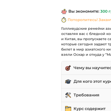
составлял
Вы экономите:
300
г
490 грн.
Поторопитесь! Закан
Голливудские ремейки ази
оставляя вас с бледной к
и Китая, вы пропускаете 
которые сегодня задают т
билет в мир азиатского к
взяли Оскар и откуда у “
Чему вы научите
Понимать ключевые 
Для кого этот кур
Китае.
Узнавать главные им
Киноманы, которые и
Требования
Видеть, как историч
Поклонники “Парази
на сюжеты фильмов.
глубже.
Любовь к кино во вс
Курс содержит