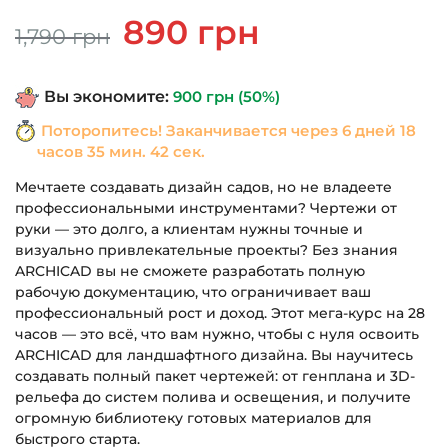
Первоначальная
Текущая
890
грн
1,790
грн
цена
цена:
составляла
890 грн.
Вы экономите:
900
грн
(50%)
1,790 грн.
Поторопитесь! Заканчивается через
6 дней 18
часов 35 мин. 42 сек.
Мечтаете создавать дизайн садов, но не владеете
профессиональными инструментами? Чертежи от
руки — это долго, а клиентам нужны точные и
визуально привлекательные проекты? Без знания
ARCHICAD вы не сможете разработать полную
рабочую документацию, что ограничивает ваш
профессиональный рост и доход. Этот мега-курс на 28
часов — это всё, что вам нужно, чтобы с нуля освоить
ARCHICAD для ландшафтного дизайна. Вы научитесь
создавать полный пакет чертежей: от генплана и 3D-
рельефа до систем полива и освещения, и получите
огромную библиотеку готовых материалов для
быстрого старта.