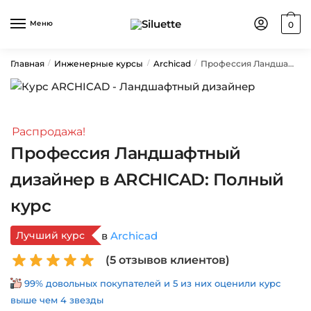
Skip
Skip
to
to
Меню
0
navigation
content
Главная
Инженерные курсы
Archicad
Профессия Ландшафтный дизайнер в ARCHICAD: Полный курс
/
/
/
Распродажа!
Профессия Ландшафтный
дизайнер в ARCHICAD: Полный
курс
Лучший курс
в
Archicad
(
5
отзывов клиентов)
99% довольных покупателей и 5 из них оценили курс
выше чем 4 звезды