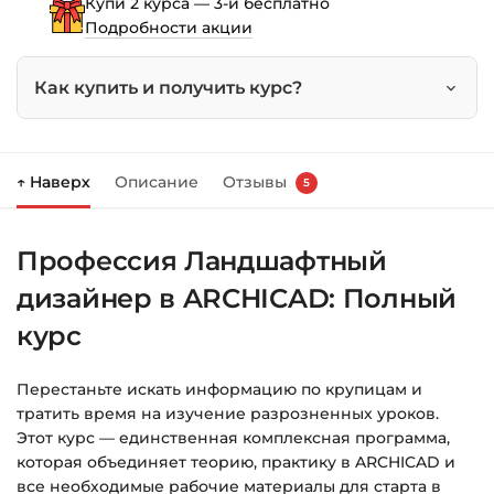
Купи 2 курса — 3-й бесплатно
курс
Подробности акции
Как купить и получить курс?
Нажмите
«Купить»
на странице курса.
↑ Наверх
Описание
Отзывы
5
Справа появится корзина — нажмите
«Оформление заказа»
.
Профессия Ландшафтный
Заполните все поля (почта и пароль).
дизайнер в ARCHICAD: Полный
Оплатите удобным способом (более 8
способов оплаты).
курс
После оплаты появится страница
Перестаньте искать информацию по крупицам и
благодарности с кнопкой
«Перейти к
тратить время на изучение разрозненных уроков.
загрузкам»
. Нажмите её — и откроется
Этот курс — единственная комплексная программа,
страница с курсами.
которая объединяет теорию, практику в ARCHICAD и
все необходимые рабочие материалы для старта в
Дополнительно ссылка на курс придёт вам