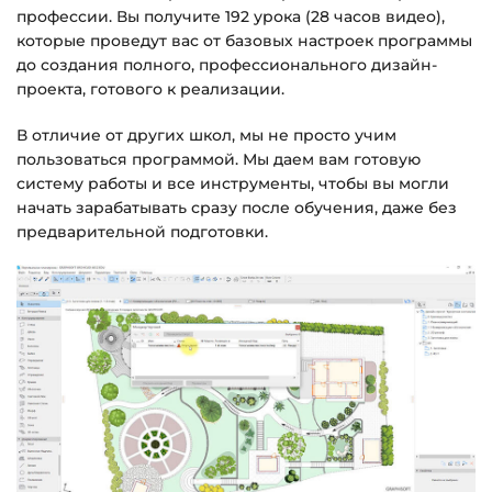
профессии. Вы получите 192 урока (28 часов видео),
на email.
которые проведут вас от базовых настроек программы
до создания полного, профессионального дизайн-
Доступ к курсам: без ограничений по
проекта, готового к реализации.
времени.
В отличие от других школ, мы не просто учим
пользоваться программой. Мы даем вам готовую
Подробнее об оплате и безопасности — в
систему работы и все инструменты, чтобы вы могли
справке >>>
начать зарабатывать сразу после обучения, даже без
Вопросы?
Пишите на
info@siluette.com.ua
или в
предварительной подготовки.
чат на сайте.