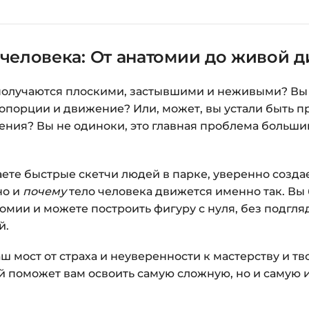
Справа появится к
Заполните все поля 
человека: От анатомии до живой 
Оплатите удобным с
После оплаты появ
получаются плоскими, застывшими и неживыми? Вы б
«Перейти к загруз
ропорции и движение? Или, может, вы устали быть 
курсами.
ения? Вы не одиноки, это главная проблема боль
Дополнительно ссыл
лаете быстрые скетчи людей в парке, уверенно соз
Доступ к курсам: бе
 но и
почему
тело человека движется именно так. Вы
омии и можете построить фигуру с нуля, без подгл
Подробнее об оплате 
й.
Вопросы?
Пишите на
i
аш мост от страха и неуверенности к мастерству и т
й поможет вам освоить самую сложную, но и самую 