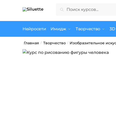
Skip
Skip
Искать:
Поиск
to
to
navigation
content
Нейросети
Имидж
Творчество
3D
Главная
Творчество
Изобразительное иску
/
/