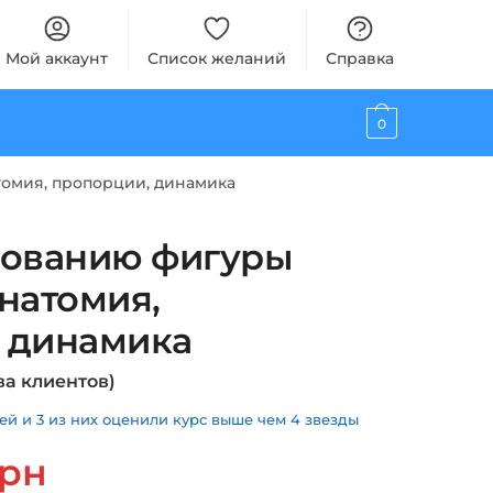
Мой аккаунт
Список желаний
Справка
0
томия, пропорции, динамика
сованию фигуры
Анатомия,
 динамика
а клиентов)
й и 3 из них оценили курс выше чем 4 звезды
чальная
Текущая
грн
цена: