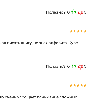
Полезно?
0
0
ак писать книгу, не зная алфавита. Курс
Полезно?
0
0
. Это очень упрощает понимание сложных