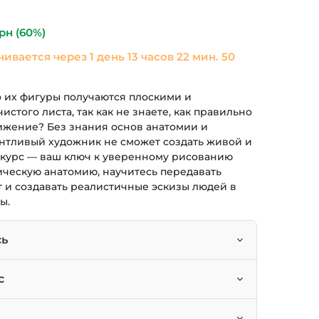
ла
590 грн.
рн
(60%)
чивается через
1 день 13 часов 22 мин. 49
о их фигуры получаются плоскими и
стого листа, так как не знаете, как правильно
ижение? Без знания основ анатомии и
антливый художник не сможет создать живой и
т курс — ваш ключ к уверенному рисованию
ическую анатомию, научитесь передавать
 и создавать реалистичные эскизы людей в
ы.
сь
ть основы пластической анатомии в
с
нальные фигуры (мужские, женские,
ков, которые хотят освоить рисование