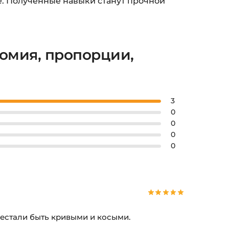
ке. Полученные навыки станут прочной
томия, пропорции,
3
0
0
0
0
рестали быть кривыми и косыми.