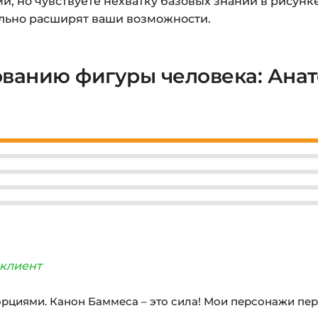
ми, но чувствуете нехватку базовых знаний в рисун
ельно расширят ваши возможности.
ованию фигуры человека: Ана
клиент
рциями. Канон Баммеса – это сила! Мои персонажи пе