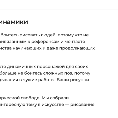
орзина — нажмите
«Оформление заказа»
.
(почта и пароль).
динамики
пособом (более 8 способов оплаты).
ится страница благодарности с кнопкой
оитесь рисовать людей, потому что не
кам»
. Нажмите её — и откроется страница с
привязанным к референсам и мечтаете
шинства начинающих и даже продолжающих
ка на курс придёт вам на email.
даете динамичных персонажей для своих
з ограничений по времени.
 больше не боитесь сложных поз, потому
ядывания в чужие работы. Ваши рисунки
и безопасности — в справке >>>
nfo@siluette.com.ua
или в чат на сайте.
ворческой свободе. Мы собрали
интересную тему в искусстве — рисование