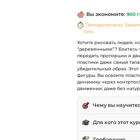
составля
Вы экономите:
900
г
1,490 грн.
Поторопитесь! Закан
сек.
Хотите рисовать людей, н
“деревянными”? Боитесь чи
передать пропорции и дв
пластики даже самый тал
убедительный образ. Это
фигуры. Вы освоите пласт
динамику через контрпост
движении, даже без натур
Чему вы научите
Понимать и применя
Для кого этот кур
рисунке.
Рисовать пропорцио
Начинающих художни
Требования