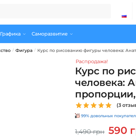
 Графика
Саморазвитие
сство
Фигура
Курс по рисованию фигуры человека: Ана
/
/
Распродажа!
Курс по ри
человека: 
пропорции,
(
3
отзыв
99% довольных покупателе
Первона
590
1,490
грн
цена