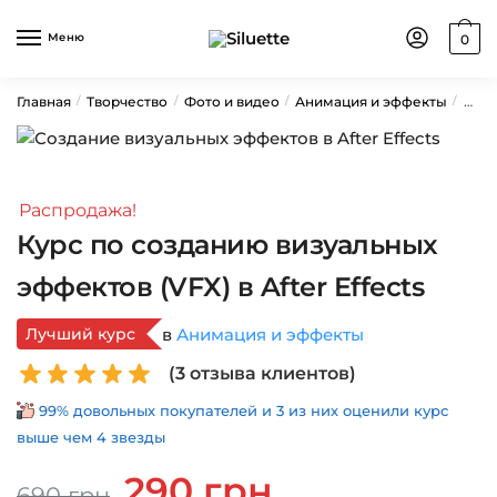
Skip
Skip
to
to
Меню
0
navigation
content
Главная
Творчество
Фото и видео
Анимация и эффекты
Курс
/
/
/
/
Распродажа!
Курс по созданию визуальных
эффектов (VFX) в After Effects
Лучший курс
в
Анимация и эффекты
(
3
отзыва клиентов)
99% довольных покупателей и 3 из них оценили курс
выше чем 4 звезды
Первоначальная
Текущая
290
грн
690
грн