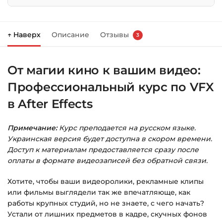
Нажмите
«Купить»
на странице курса.
↑ Наверх
Описание
Отзывы
3
Справа появится корзина — нажмите
«Оформление заказа»
.
От магии кино к вашим видео:
Заполните все поля (почта и пароль).
Профессиональный курс по VFX
Оплатите удобным способом (более 8
способов оплаты).
в After Effects
После оплаты появится страница
Примечание:
Курс преподается на русском языке.
благодарности с кнопкой
«Перейти к
Украинская версия будет доступна в скором времени.
загрузкам»
. Нажмите её — и откроется
Доступ к материалам предоставляется сразу после
страница с курсами.
оплаты в формате видеозаписей без обратной связи.
Дополнительно ссылка на курс придёт вам
Хотите, чтобы ваши видеоролики, рекламные клипы
на email.
или фильмы выглядели так же впечатляюще, как
работы крупных студий, но не знаете, с чего начать?
Доступ к курсам: без ограничений по
Устали от лишних предметов в кадре, скучных фонов