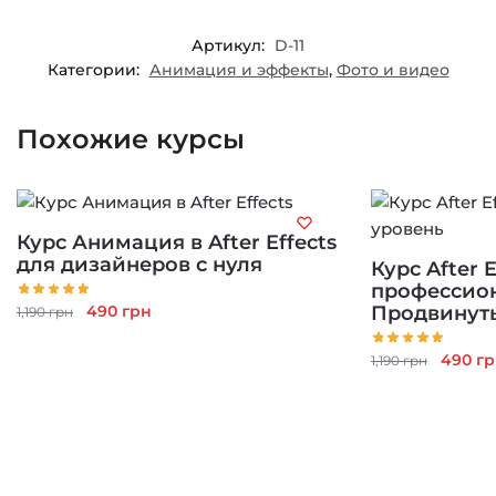
Артикул:
D-11
Категории:
Анимация и эффекты
,
Фото и видео
Похожие курсы
Курс Анимация в After Effects
для дизайнеров с нуля
Курс After E
профессион
Первоначальная
Текущая
490
грн
Продвинут
1,190
грн
цена
цена:
составляла
490 грн.
Перво
490
гр
1,190
грн
1,190 грн.
цена
состав
1,190 г