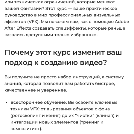
времени.
или технических ограничений, которые мешают
вашей фантазии? Этот курс — ваше практическое
руководство в мир профессиональных визуальных
Подробнее об оплате и безопасности — в
эффектов (VFX). Мы покажем вам, как с помощью Adobe
справке >>>
After Effects создавать спецэффекты, которые раньше
Вопросы?
Пишите на
info@siluette.com.ua
или в
казались доступными только избранным.
чат на сайте.
Почему этот курс изменит ваш
подход к созданию видео?
Вы получите не просто набор инструкций, а систему
знаний, которая позволит вам работать быстрее,
качественнее и увереннее.
Всестороннее обучение:
Вы освоите ключевые
техники VFX: от вырезания объектов с фона
(ротоскопинг и кеинг) до их “чистки” (клинап) и
интеграции новых элементов (трекинг и
композитинг).