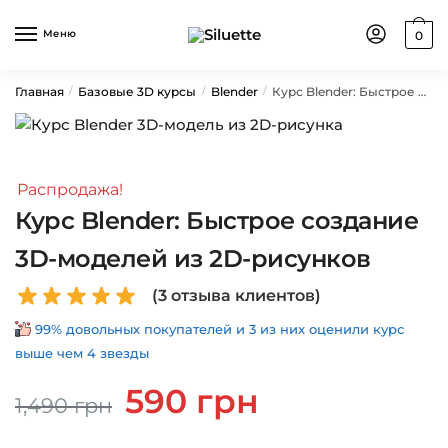
Skip
Skip
to
to
Меню
0
navigation
content
Главная
Базовые 3D курсы
Blender
Курс Blender: Быстрое создание 3D-моделей из 2D-рисунков
/
/
/
Распродажа!
Курс Blender: Быстрое создание
3D-моделей из 2D-рисунков
(
3
отзыва клиентов)
99% довольных покупателей и 3 из них оценили курс
выше чем 4 звезды
Первоначальная
Текущая
590
грн
1,490
грн
цена
цена:
составляла
590 грн.