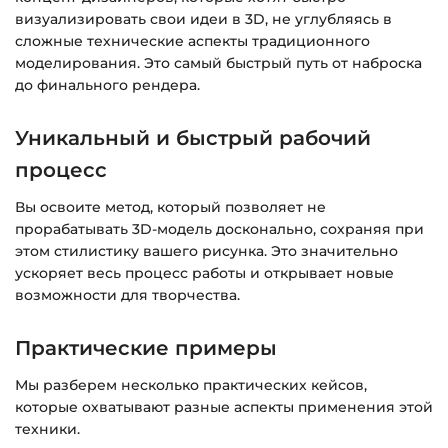
справке >>>
визуализировать свои идеи в 3D, не углубляясь в
сложные технические аспекты традиционного
Вопросы?
Пишите на
info@siluette.com.ua
или в
моделирования. Это самый быстрый путь от наброска
чат на сайте.
до финального рендера.
Уникальный и быстрый рабочий
процесс
Вы освоите метод, который позволяет не
прорабатывать 3D-модель досконально, сохраняя при
этом стилистику вашего рисунка. Это значительно
ускоряет весь процесс работы и открывает новые
возможности для творчества.
Практические примеры
Мы разберем несколько практических кейсов,
которые охватывают разные аспекты применения этой
техники.