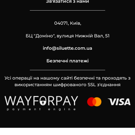
Зв'язатися з нами
04071, Київ,
БЦ "Доміно", вулиця Нижній Вал, 51
info@siluette.com.ua
Безпечні платежі
Усі операції на нашому сайті безпечні та проходять з
використанням шифрованого SSL з'єднання