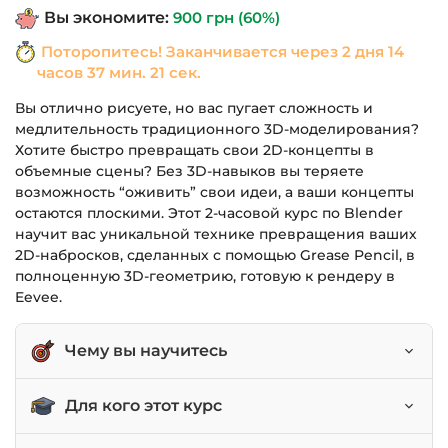
Вы экономите:
900
грн
(60%)
1,490 грн.
Поторопитесь! Заканчивается через
2 дня 14
часов 37 мин. 21 сек.
Вы отлично рисуете, но вас пугает сложность и
медлительность традиционного 3D-моделирования?
Хотите быстро превращать свои 2D-концепты в
объемные сцены? Без 3D-навыков вы теряете
возможность “оживить” свои идеи, а ваши концепты
остаются плоскими. Этот 2-часовой курс по Blender
научит вас уникальной технике превращения ваших
2D-набросков, сделанных с помощью Grease Pencil, в
полноценную 3D-геометрию, готовую к рендеру в
Eevee.
Чему вы научитесь
Превращать 2D-скетчи в 3D-модели.
Для кого этот курс
Использовать инструмент Grease Pencil для