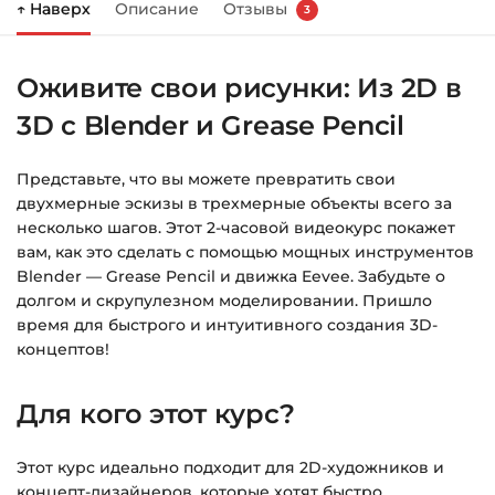
↑ Наверх
Описание
Отзывы
3
Справа появится корзина — нажмите
«Оформление заказа»
.
Оживите свои рисунки: Из 2D в
Заполните все поля (почта и пароль).
3D с Blender и Grease Pencil
Оплатите удобным способом (более 8
способов оплаты).
Представьте, что вы можете превратить свои
После оплаты появится страница
двухмерные эскизы в трехмерные объекты всего за
благодарности с кнопкой
«Перейти к
несколько шагов. Этот 2-часовой видеокурс покажет
загрузкам»
. Нажмите её — и откроется
вам, как это сделать с помощью мощных инструментов
страница с курсами.
Blender — Grease Pencil и движка Eevee. Забудьте о
долгом и скрупулезном моделировании. Пришло
Дополнительно ссылка на курс придёт вам
время для быстрого и интуитивного создания 3D-
на email.
концептов!
Доступ к курсам: без ограничений по
Для кого этот курс?
времени.
Этот курс идеально подходит для 2D-художников и
Подробнее об оплате и безопасности — в
концепт-дизайнеров, которые хотят быстро