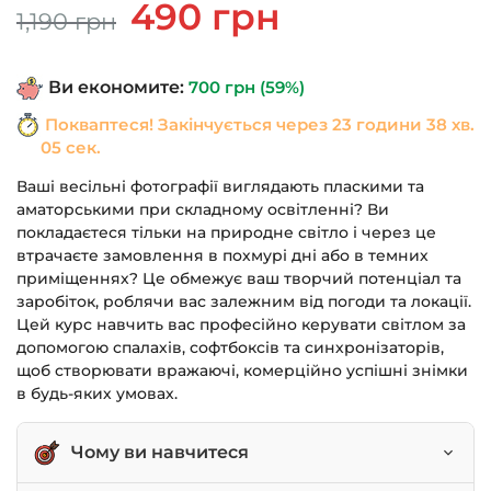
Оригінальна
Поточна
490
грн
1,190
грн
ціна:
ціна:
1,190 грн.
490 грн.
Ви економите:
700
грн
(59%)
Покваптеся! Закінчується через
23 години 38 хв.
04 сек.
Ваші весільні фотографії виглядають пласкими та
аматорськими при складному освітленні? Ви
покладаєтеся тільки на природне світло і через це
втрачаєте замовлення в похмурі дні або в темних
приміщеннях? Це обмежує ваш творчий потенціал та
заробіток, роблячи вас залежним від погоди та локації.
Цей курс навчить вас професійно керувати світлом за
допомогою спалахів, софтбоксів та синхронізаторів,
щоб створювати вражаючі, комерційно успішні знімки
в будь-яких умовах.
Чому ви навчитеся