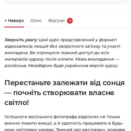
Натисніть
«Купити»
на сторінці курсу.
↑ Наверх
Опис
Відгуки
4
Праворуч з’явиться кошик — натисніть
«Оформлення замовлення»
.
Зверніть увагу:
Цей курс представлений у форматі
Заповніть всі поля (пошта та пароль).
відеозаписів лекцій без зворотного зв’язку та участі
Оплатіть зручним способом (більше 8
викладача. Ви отримуєте повний доступ до всіх
способів оплати).
матеріалів одразу після оплати. Мова викладання —
російська. Незабаром буде українська версія курсу.
Після оплати з’явиться сторінка подяки з
кнопкою
«Перейти до завантажень»
.
Перестаньте залежати від сонця
Натисніть її — і відкриється сторінка з
курсами.
— почніть створювати власне
світло!
Додатково посилання на курс прийде вам
на email.
Успішного весільного фотографа відрізняє не тільки
вміння ловити емоції, а й здатність працювати в будь-
Доступ до курсів: без обмежень за часом.
яких світлових умовах. Темний зал ресторану, яскраве