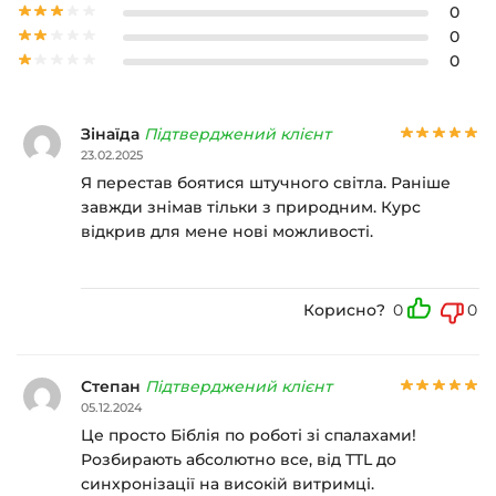
0
0
0
Зінаїда
Підтверджений клієнт
23.02.2025
Я перестав боятися штучного світла. Раніше
завжди знімав тільки з природним. Курс
відкрив для мене нові можливості.
Корисно?
0
0
Степан
Підтверджений клієнт
05.12.2024
Це просто Біблія по роботі зі спалахами!
Розбирають абсолютно все, від TTL до
синхронізації на високій витримці.