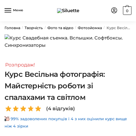
Skip
Skip
to
to
Меню
0
navigation
content
Головна
Творчість
Фото та відео
Фотозйомка
Курс Весільна фотографія: Майстерність роботи зі спалахами та світлом
/
/
/
/
Розпродаж!
Курс Весільна фотографія:
Майстерність роботи зі
спалахами та світлом
(
4
відгуків)
99% задоволених покупців і 4 з них оцінили курс вище
ніж 4 зірки