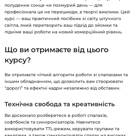
полуденне сонце чи похмурий день — для
Детальніше про оплату та безпеку — у довідці
професіонала це не перешкоди, а творчі виклики. Цей
>>>
курс — ваш практичний посібник зі світу штучного
світла, який перетворить ваш підхід до зйомки та
Питання?
Пишіть на
info@siluette.com.ua
або в
підніме ваші роботи на новий комерційний рівень.
чат на сайті.
Що ви отримаєте від цього
курсу?
Ви отримаєте чіткий алгоритм роботи зі спалахами та
іншим обладнанням, що дозволить вам створювати
“дорогі” та ефектні кадри незалежно від обставин.
Технічна свобода та креативність
Ви досконало розберетеся в роботі спалахів,
софтбоксів та синхронізаторів. Навчитеся
використовувати TTL-режим, керувати групами та
каналами, а також синхронізувати спалах на високих