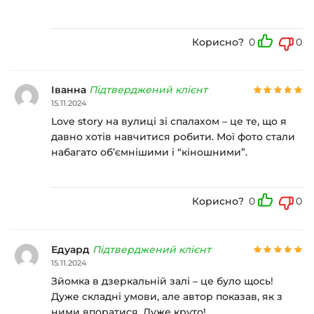
Корисно?
0
0
Іванна
Підтверджений клієнт
15.11.2024
Love story на вулиці зі спалахом – це те, що я
давно хотів навчитися робити. Мої фото стали
набагато об’ємнішими і “кіношними”.
Корисно?
0
0
Едуард
Підтверджений клієнт
15.11.2024
Зйомка в дзеркальній залі – це було щось!
Дуже складні умови, але автор показав, як з
ними впоратися. Дуже круто!