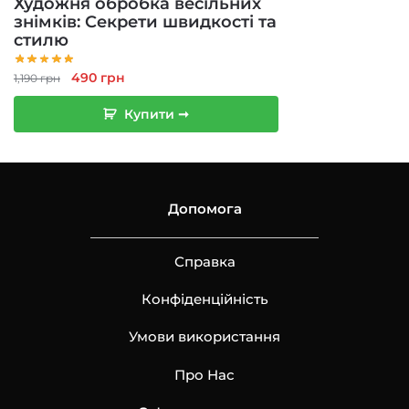
Художня обробка весільних
знімків: Секрети швидкості та
стилю
Оригінальна
Поточна
490
грн
1,190
грн
ціна:
ціна:
Купити ➞
1,190 грн.
490 грн.
Допомога
Справка
Конфіденційність
Умови використання
Про Нас