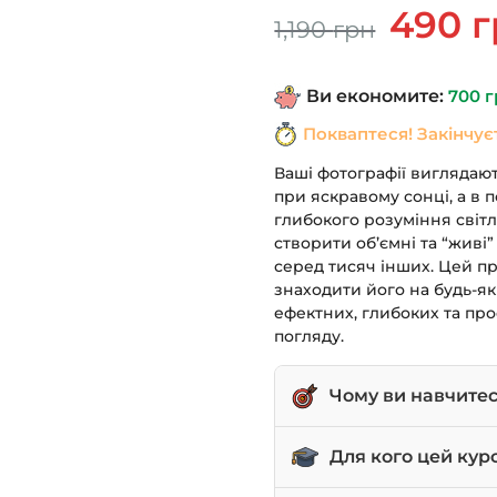
Оригінал
490
г
1,190
грн
ціна:
1,190 грн.
Ви економите:
700
г
Покваптеся! Закінчує
Ваші фотографії виглядаю
при яскравому сонці, а в 
глибокого розуміння світ
створити об’ємні та “живі
серед тисяч інших. Цей пр
знаходити його на будь-як
ефектних, глибоких та про
погляду.
Чому ви навчите
Знаходити та викорис
Для кого цей кур
у місті, в приміщенні