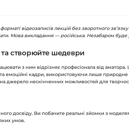
Праворуч з’явиться
замовлення»
.
Заповніть всі поля 
орматі відеозаписів лекцій без зворотного зв’язку 
Оплатіть зручним с
лати. Мова викладання — російська. Незабаром буде 
Після оплати з’яви
м та створюйте шедеври
до завантажень»
. Н
курсами.
ацювати з ним відрізняє професіонала від аматора. 
Додатково посиланн
і та емоційні кадри, використовуючи лише природне о
 на джерело нескінченних можливостей для творчост
Доступ до курсів: бе
Детальніше про оплату
Питання?
Пишіть на
in
чного досвіду. Ви побачите реальні зйомки з моделя
яких умов.