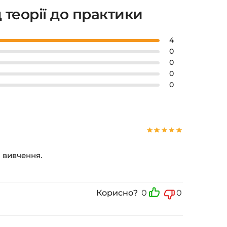
 теорії до практики
4
0
0
0
0
о вивчення.
Корисно?
0
0