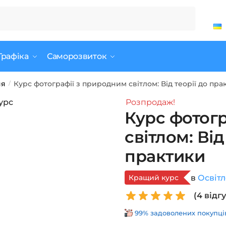
Графіка
Саморозвиток
ня
Курс фотографії з природним світлом: Від теорії до пра
/
Розпродаж!
Курс фотог
світлом: Від
практики
Кращий курс
в
Освіт
(
4
відгу
99% задоволених покупців 