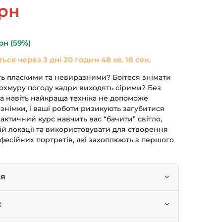
ьна
Поточна
рн
ціна:
490 грн.
рн
(59%)
ться через
3 дні 20 годин 48 хв. 17 сек.
ть пласкими та невиразними? Боїтеся знімати
похмуру погоду кадри виходять сірими? Без
ла навіть найкраща техніка не допоможе
” знімки, і ваші роботи ризикують загубитися
актичний курс навчить вас “бачити” світло,
ій локації та використовувати для створення
фесійних портретів, які захоплюють з першого
ся
товувати об’ємне світло в будь-яких умовах:
с
, на природі.