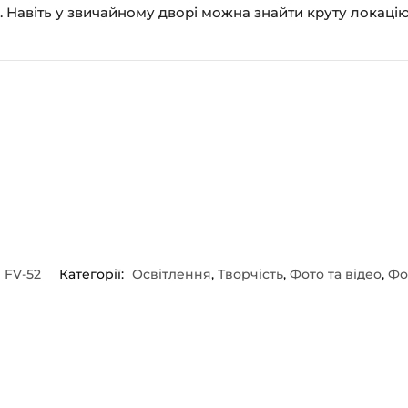
о. Навіть у звичайному дворі можна знайти круту локаці
FV-52
Категорії:
Освітлення
,
Творчість
,
Фото та відео
,
Фо