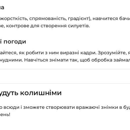
ла
жорсткість, спрямованість, градієнт), навчитеся бач
ве, контрове для створення силуетів.
ї погоди
йтеся, як робити з ним виразні кадри. Зрозумійте, я
нудними. Навчіться знімати так, щоб обробка займал
будуть колишніми
ло всюди і зможете створювати вражаючі знімки в буд
ень!