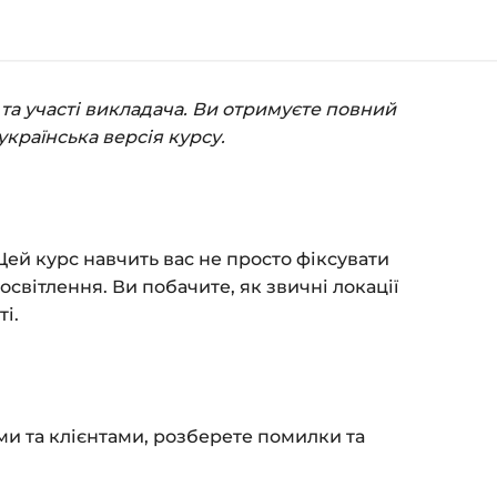
 кошик — натисніть
«Оформлення
(пошта та пароль).
та участі викладача. Ви отримуєте повний
пособом (більше 8 способів оплати).
українська версія курсу.
ться сторінка подяки з кнопкою
«Перейти
атисніть її — і відкриється сторінка з
Цей курс навчить вас не просто фіксувати
я на курс прийде вам на email.
світлення. Ви побачите, як звичні локації
і.
з обмежень за часом.
 та безпеку — у довідці >>>
fo@siluette.com.ua
або в чат на сайті.
ми та клієнтами, розберете помилки та