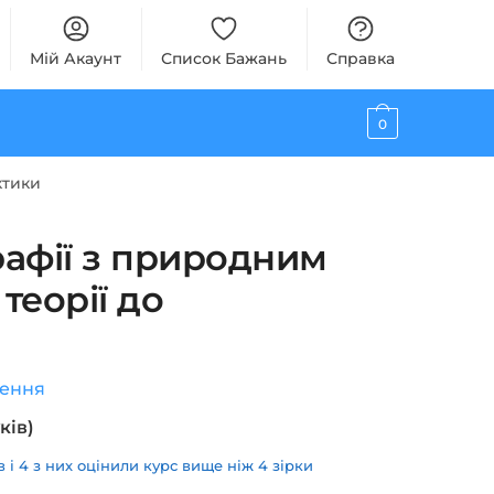
Мій Акаунт
Список Бажань
Справка
0
ктики
рафії з природним
 теорії до
лення
ків)
і 4 з них оцінили курс вище ніж 4 зірки