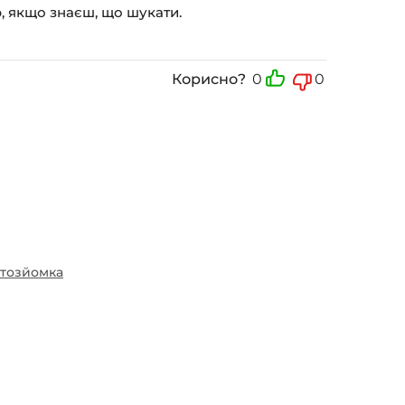
ю, якщо знаєш, що шукати.
Корисно?
0
0
тозйомка