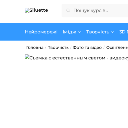
Skip
Skip
Шукати:
Шукати
to
to
navigation
content
Нейромережі
Імідж
Творчість
3D 
Головна
Творчість
Фото та відео
Освітлен
/
/
/