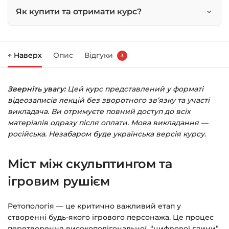
Ready
Як купити та отримати курс?
моделі
кількість
Натисніть
«Купити»
на сторінці курсу.
↑ Наверх
Опис
Відгуки
3
Праворуч з’явиться кошик — натисніть
«Оформлення замовлення»
.
Зверніть увагу:
Цей курс представлений у форматі
Заповніть всі поля (пошта та пароль).
відеозаписів лекцій без зворотного зв’язку та участі
Оплатіть зручним способом (більше 8
викладача. Ви отримуєте повний доступ до всіх
способів оплати).
матеріалів одразу після оплати. Мова викладання —
російська. Незабаром буде українська версія курсу.
Після оплати з’явиться сторінка подяки з
кнопкою
«Перейти до завантажень»
.
Міст між скульптингом та
Натисніть її — і відкриється сторінка з
курсами.
ігровим рушієм
Додатково посилання на курс прийде вам
Ретопологія — це критично важливий етап у
на email.
створенні будь-якого ігрового персонажа. Це процес
перетворення високополігональної, “цифрової глини”