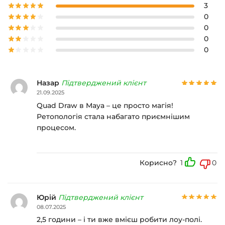
3
0
0
0
0
Назар
Підтверджений клієнт
21.09.2025
Quad Draw в Maya – це просто магія!
Ретопологія стала набагато приємнішим
процесом.
Корисно?
1
0
Юрій
Підтверджений клієнт
08.07.2025
2,5 години – і ти вже вмієш робити лоу-полі.