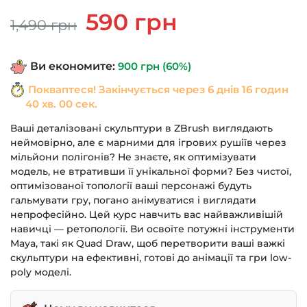
Оригінальна
Поточна
590
грн
1,490
грн
ціна:
ціна:
1,490 грн.
590 грн.
Ви економите:
900
грн
(60%)
Покваптеся! Закінчується через
6 днів 16 годин
39 хв. 59 сек.
Ваші деталізовані скульптури в ZBrush виглядають
неймовірно, але є марними для ігрових рушіїв через
мільйони полігонів? Не знаєте, як оптимізувати
модель, не втративши її унікальної форми? Без чистої,
оптимізованої топології ваші персонажі будуть
гальмувати гру, погано анімуватися і виглядати
непрофесійно. Цей курс навчить вас найважливішій
навичці — ретопології. Ви освоїте потужні інструменти
Maya, такі як Quad Draw, щоб перетворити ваші важкі
скульптури на ефективні, готові до анімації та гри low-
poly моделі.