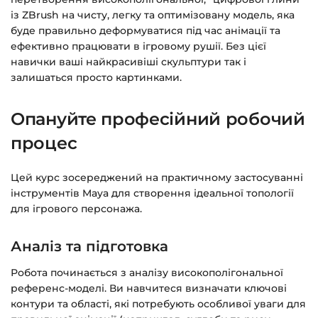
Доступ до курсів: без обмежень за часом.
із ZBrush на чисту, легку та оптимізовану модель, яка
буде правильно деформуватися під час анімації та
Детальніше про оплату та безпеку — у довідці
ефективно працювати в ігровому рушії. Без цієї
навички ваші найкрасивіші скульптури так і
>>>
залишаться просто картинками.
Питання?
Пишіть на
info@siluette.com.ua
або в
чат на сайті.
Опануйте професійний робочий
процес
Цей курс зосереджений на практичному застосуванні
інструментів Maya для створення ідеальної топології
для ігрового персонажа.
Аналіз та підготовка
Робота починається з аналізу високополігональної
референс-моделі. Ви навчитеся визначати ключові
контури та області, які потребують особливої уваги для