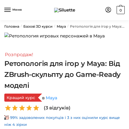
Skip
Skip
to
to
Меню
0
navigation
content
Головна
Базові 3D курси
Maya
Ретопологія для ігор у Maya: Від ZBrush-скульпту до Game-Ready моделі
/
/
/
Розпродаж!
Ретопологія для ігор у Maya: Від
ZBrush-скульпту до Game-Ready
моделі
Кращий курс
в
Maya
(
3
відгуків)
99% задоволених покупців і 3 з них оцінили курс вище
ніж 4 зірки