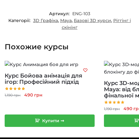
Артикул:
ENG-103
Категорії:
3D Графіка
,
Maya
,
Базові 3D курси
,
Ріггінг і
скінінг
Похожие курсы
Курс Бойова анімація для
ігор: Професійний підхід
Курс 3D-мо
Maya: від б
Оригінальна
Поточна
490
грн
фінальної 
1,190
грн
ціна:
ціна:
1,190 грн.
490 грн.
Оригі
490
гр
1,190
грн
ціна:
Купити ➞
1,190 г