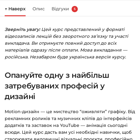
↑ Наверх
Опис
Відгуки
5
Праворуч з’явиться кошик — натисніть
«Оформлення замовлення»
.
Зверніть увагу:
Цей курс представлений у форматі
Заповніть всі поля (пошта та пароль).
відеозаписів лекцій без зворотного зв’язку та участі
Оплатіть зручним способом (більше 8
викладача. Ви отримуєте повний доступ до всіх
способів оплати).
матеріалів одразу після оплати. Мова викладання —
російська. Незабаром буде українська версія курсу.
Після оплати з’явиться сторінка подяки з
кнопкою
«Перейти до завантажень»
.
Опануйте одну з найбільш
Натисніть її — і відкриється сторінка з
курсами.
затребуваних професій у
дизайні
Додатково посилання на курс прийде вам
на email.
Motion-дизайн — це мистецтво “оживляти” графіку. Від
рекламних роликів та музичних кліпів до інтерфейсів
Доступ до курсів: без обмежень за часом.
додатків та заставок на YouTube — анімація сьогодні
всюди. Цей курс дасть вам усі необхідні навички, щоб
Детальніше про оплату та безпеку — у довідці
створювати видовищні візуальні проєкти, професійно