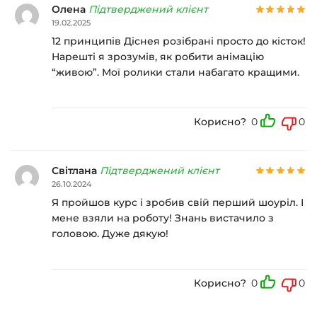
Олена
Підтверджений клієнт
19.02.2025
12 принципів Діснея розібрані просто до кісток!
Нарешті я зрозумів, як робити анімацію
“живою”. Мої ролики стали набагато кращими.
Корисно?
0
0
Світлана
Підтверджений клієнт
26.10.2024
Я пройшов курс і зробив свій перший шоуріл. І
мене взяли на роботу! Знань вистачило з
головою. Дуже дякую!
Корисно?
0
0