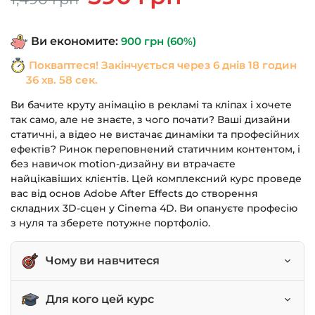
ціна:
ціна:
1,490 грн.
590 грн.
Ви економите:
900
грн
(60%)
Покваптеся! Закінчується через
6 днів 18 годин
36 хв. 58 сек.
Ви бачите круту анімацію в рекламі та кліпах і хочете
так само, але не знаєте, з чого почати? Ваші дизайни
статичні, а відео не вистачає динаміки та професійних
ефектів? Ринок переповнений статичним контентом, і
без навичок motion-дизайну ви втрачаєте
найцікавіших клієнтів. Цей комплексний курс проведе
вас від основ Adobe After Effects до створення
складних 3D-сцен у Cinema 4D. Ви опануєте професію
з нуля та зберете потужне портфоліо.
Чому ви навчитеся
Створювати професійну 2D та 3D анімацію.
Для кого цей курс