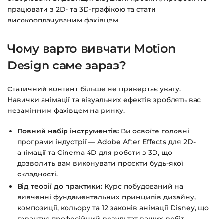
>>>
працювати з 2D- та 3D-графікою та стати
високооплачуваним фахівцем.
Питання?
Пишіть на
info@siluette.com.ua
або в
чат на сайті.
Чому варто вивчати Motion
Design саме зараз?
Статичний контент більше не привертає увагу.
Навички анімації та візуальних ефектів зроблять вас
незамінним фахівцем на ринку.
Повний набір інструментів:
Ви освоїте головні
програми індустрії — Adobe After Effects для 2D-
анімації та Cinema 4D для роботи з 3D, що
дозволить вам виконувати проєкти будь-якої
складності.
Від теорії до практики:
Курс побудований на
вивченні фундаментальних принципів дизайну,
композиції, кольору та 12 законів анімації Disney, що
гарантує професійний результат ваших робіт.