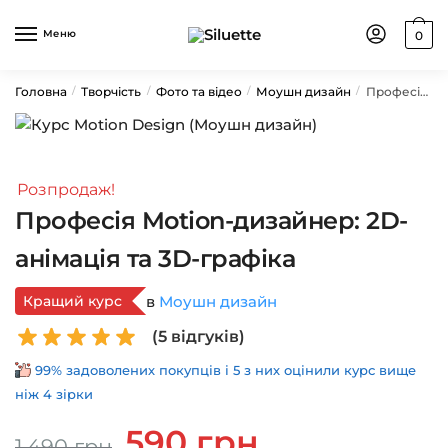
Skip
Skip
to
to
Меню
0
navigation
content
Головна
Творчість
Фото та відео
Моушн дизайн
Професія Motion-дизайнер: 2D-анімація та 3D-графіка
/
/
/
/
Розпродаж!
Професія Motion-дизайнер: 2D-
анімація та 3D-графіка
Кращий курс
в
Моушн дизайн
(
5
відгуків)
99% задоволених покупців і 5 з них оцінили курс вище
ніж 4 зірки
Оригінальна
Поточна
590
грн
1,490
грн