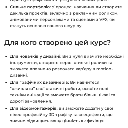
Сильне портфоліо:
У процесі навчання ви створите
декілька проєктів, включно з рекламним роликом,
анімованими персонажами та сценами з VFX, які
стануть основою вашого шоурілу.
Для кого створено цей курс?
Для новачків у дизайні:
Ви з нуля вивчите необхідні
інструменти, створите перші стильні ролики та
зможете впевнено розпочати кар’єру в motion-
дизайні.
Для графічних дизайнерів:
Ви навчитеся
“оживляти” свої статичні роботи, освоїте нові
техніки анімації та зможете брати більш цікаві та
дорогі замовлення.
Для відеомонтажерів:
Ви зможете додати у свої
відео професійну 3D-графіку та спецефекти, що
значно підвищить вашу цінність як фахівця.