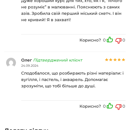
Дуже хороший курс для тих, хто, як і я, “нічого
не розуміє” в малюванні. Пояснюють з самих
азів. Зробила свій перший міський скетч. І він
не кривий! Я в захваті!
Корисно?
0
0
Олег
Підтверджений клієнт
24.09.2024
Сподобалося, що розбирають різні матеріали: і
вугілля, і пастель, і акварель. Допомагає
зрозуміти, що тобі більше до душі.
Корисно?
0
0