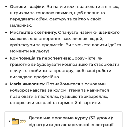
Основи графіки:
Ви навчитеся працювати з лінією,
штрихом та тоновою плямою, щоб впевнено
передавати об’єм, фактуру та світло у своїх
малюнках.
Мистецтво скетчингу:
Опануєте навички швидкого
малюнка для створення замальовок людей,
архітектури та предметів. Ви зможете ловити ідеї та
моменти на льоту!
Композиція та перспектива:
Зрозумієте, як
грамотно вибудовувати композицію та створювати
відчуття глибини та простору, щоб ваші роботи
виглядали професійно.
Магія живопису:
Познайомитеся з основами
кольорознавства за колом Іттена та навчитеся
працювати з пастеллю, гуашшю та аквареллю,
створюючи яскраві та гармонійні картини.
Детальна програма курсу (32 уроки):
від штриха до акварельної ілюстрації