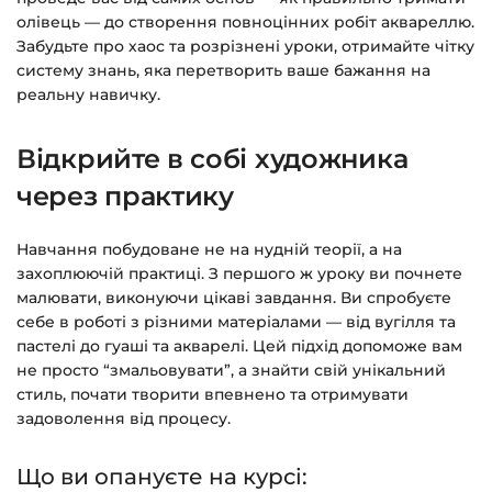
>>>
олівець — до створення повноцінних робіт аквареллю.
Забудьте про хаос та розрізнені уроки, отримайте чітку
Питання?
Пишіть на
info@siluette.com.ua
або в
систему знань, яка перетворить ваше бажання на
чат на сайті.
реальну навичку.
Відкрийте в собі художника
через практику
Навчання побудоване не на нудній теорії, а на
захоплюючій практиці. З першого ж уроку ви почнете
малювати, виконуючи цікаві завдання. Ви спробуєте
себе в роботі з різними матеріалами — від вугілля та
пастелі до гуаші та акварелі. Цей підхід допоможе вам
не просто “змальовувати”, а знайти свій унікальний
стиль, почати творити впевнено та отримувати
задоволення від процесу.
Що ви опануєте на курсі: