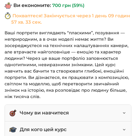
Ви економите:
700
грн
(59%)
Покваптеся! Закінчується через
1 день 09 годин
57 хв. 32 сек.
Ваші портрети виглядають “пласкими”, позування —
неприродним, а в очах моделі немає життя? Ви
зосереджуєтеся на технічних налаштуваннях камери,
але втрачаєте найголовніше — емоцію та характер
людини? Через це ваше портфоліо заповнюється
однотипними, невиразними знімками. Цей курс
навчить вас бачити та створювати глибокі, емоційні
портрети. Ви дізнаєтеся, як працювати з композицією,
світлом та моделлю, щоб перетворити звичайний
знімок на історію, яка розповідає про людину більше,
ніж тисяча слів.
Чому ви навчитеся
Будувати сильну композицію та аналізувати
Для кого цей курс
фотографії.