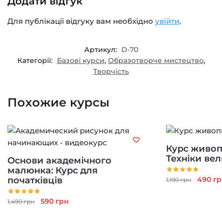
Додати відгук
Для публікації відгуку вам необхідно
увійти
.
Артикул:
D-70
Категорії:
Базові курси
,
Образотворче мистецтво
,
Творчість
Похожие курсы
Курс живоп
Техніки ве
Основи академічного
малюнка: Курс для
Оригі
490
гр
початківців
1,190
грн
ціна:
Оригінальна
Поточна
1,190 г
590
грн
1,490
грн
ціна:
ціна: