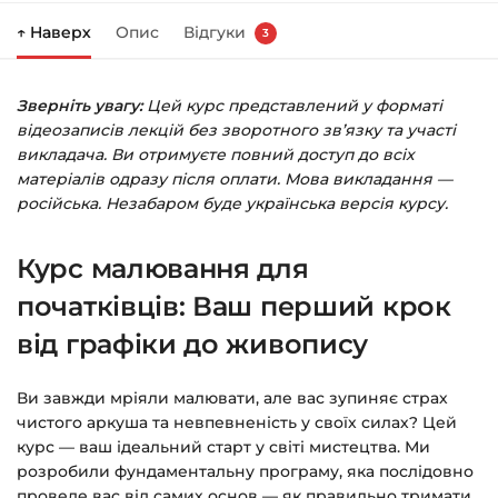
↑ Наверх
Опис
Відгуки
3
Праворуч з’явиться кошик — натисніть
«Оформлення замовлення»
.
Зверніть увагу:
Цей курс представлений у форматі
Заповніть всі поля (пошта та пароль).
відеозаписів лекцій без зворотного зв’язку та участі
Оплатіть зручним способом (більше 8
викладача. Ви отримуєте повний доступ до всіх
способів оплати).
матеріалів одразу після оплати. Мова викладання —
російська. Незабаром буде українська версія курсу.
Після оплати з’явиться сторінка подяки з
кнопкою
«Перейти до завантажень»
.
Курс малювання для
Натисніть її — і відкриється сторінка з
курсами.
початківців: Ваш перший крок
від графіки до живопису
Додатково посилання на курс прийде вам
на email.
Ви завжди мріяли малювати, але вас зупиняє страх
чистого аркуша та невпевненість у своїх силах? Цей
Доступ до курсів: без обмежень за часом.
курс — ваш ідеальний старт у світі мистецтва. Ми
розробили фундаментальну програму, яка послідовно
Детальніше про оплату та безпеку — у довідці
проведе вас від самих основ — як правильно тримати