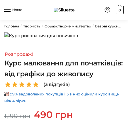
Skip
Skip
to
to
Меню
0
navigation
content
Головна
Творчість
Образотворче мистецтво
Базові курси
Ку
/
/
/
Розпродаж!
Курс малювання для початківців:
від графіки до живопису
(
3
відгуків)
99% задоволених покупців і 3 з них оцінили курс вище
ніж 4 зірки
Оригінальна
Поточна
490
грн
1,190
грн
ціна:
ціна:
1,190 грн.
490 грн.