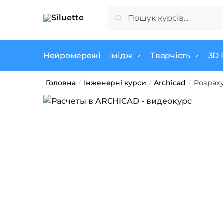
Skip
Skip
Шукати:
Шукати
to
to
navigation
content
Нейромережі
Імідж
Творчість
3D 
Головна
Інженерні курси
Archicad
Розраху
/
/
/