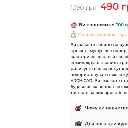
Оригінал
490
г
1,190
грн
ціна:
1,190 грн.
Ви економите:
700
г
Покваптеся! Закінчує
Витрачаєте години на ручн
проєкті змушує все перер
кошторисів здається скла
помилок, фінансових втрат
ризикуєте своєю репутаці
використовувати всю поту
ARCHICAD. Ви зможете ств
будь-якої складності авт
точність ваших проєктів д
Чому ви навчите
Автоматично витягува
Для кого цей кур