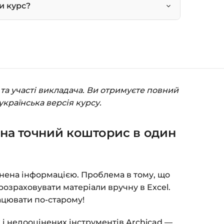
и курс?
на сторінці курсу.
 кошик — натисніть
«Оформлення
(пошта та пароль).
та участі викладача. Ви отримуєте повний
пособом (більше 8 способів оплати).
українська версія курсу.
ться сторінка подяки з кнопкою
«Перейти
 на точний кошторис в один
атисніть її — і відкриється сторінка з
я на курс прийде вам на email.
внена інформацією. Проблема в тому, що
розраховувати матеріали вручну в Excel.
з обмежень за часом.
ацювати по-старому!
 та безпеку — у довідці >>>
 і недооцінених інструментів Archicad —