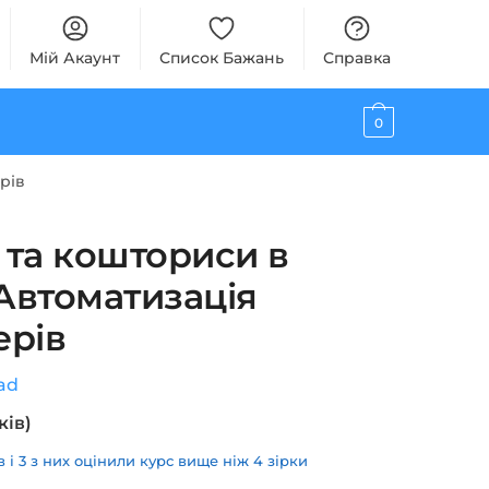
Мій Акаунт
Список Бажань
Справка
0
рів
 та кошториси в
Автоматизація
ерів
ad
ків)
і 3 з них оцінили курс вище ніж 4 зірки