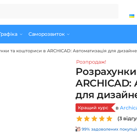
Графіка
Саморозвиток
нки та кошториси в ARCHICAD: Автоматизація для дизайне
Розпродаж!
Розрахунки
ARCHICAD: 
для дизайн
Кращий курс
в
Archic
(
3
відгу
99% задоволених покупців 