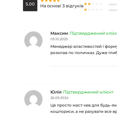
5.00
На основі 3 відгуків
Максим
Підтверджений кліє
05.10.2025
Менеджер властивостей і форму
розклав по поличках. Дуже гли
Юлія
Підтверджений клієнт
26.09.2024
Це просто маст-хев для будь-як
кошториси, а не рахувати все в