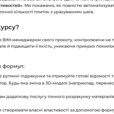
Питання?
Пишіть на
in
стивостей»
. Ми покажемо, як повністю автоматизувати
точної кількості плиток з урахуванням швів.
курсу?
те BIM-менеджером свого проєкту, контролюючи не т
але й підвищити її якість, уникаючи прикрих помил
х формул:
рутинні підрахунки та отримуйте готові відомості та 
р. Будь-яка зміна в 3D-моделі (наприклад, перенес
.
м додаткову послугу точного розрахунку матеріалів
я створювати власні властивості за допомогою форму