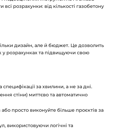
fo@siluette.com.ua
або в чат на сайті.
 всі розрахунки: від кількості газобетону
ільки дизайн, але й бюджет. Це дозволить
ок у розрахунках та підвищуючи свою
специфікації за хвилини, а не за дні.
ення стіни) миттєво та автоматично
 або просто виконуйте більше проєктів за
л, використовуючи логічні та