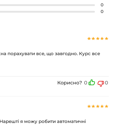
0
0
а порахувати все, що завгодно. Курс все
Корисно?
0
0
! Нарешті я можу робити автоматичні