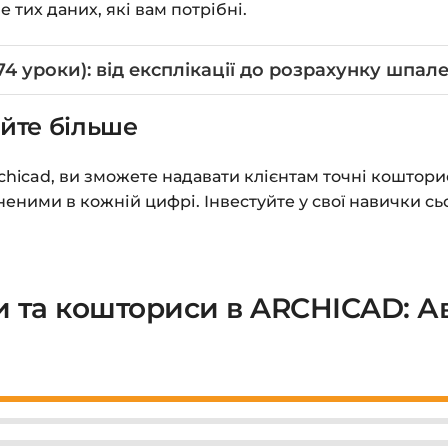
 тих даних, які вам потрібні.
4 уроки): від експлікації до розрахунку шпал
йте більше
hicad, ви зможете надавати клієнтам точні кошторис
неними в кожній цифрі. Інвестуйте у свої навички с
!
 та кошториси в ARCHICAD: А