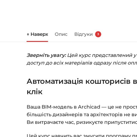
↑ Наверх
Опис
Відгуки
3
Зверніть увагу:
Цей курс представлений у ф
доступ до всіх матеріалів одразу після оп
Автоматизація кошторисів в
клік
Ваша BIM-модель в Archicad — це не прос
більшість дизайнерів та архітекторів не 
Ви витрачаєте час, ризикуєте припустити
Цей курс навчить вас змусити програму пр