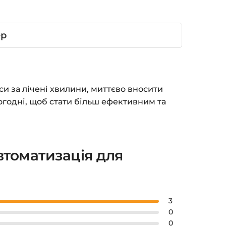
ер
и за лічені хвилини, миттєво вносити
ьогодні, щоб стати більш ефективним та
втоматизація для
3
0
0