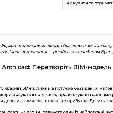
Як купити та отримат
Натисніть
«Купити»
Праворуч з’явиться
замовлення»
.
Заповніть всі поля 
орматі відеозаписів лекцій без зворотного зв’язку 
Оплатіть зручним с
лати. Мова викладання — російська. Незабаром буде 
Після оплати з’яви
 Archicad: Перетворіть BIM-модель
до завантажень»
. Н
курсами.
Додатково посиланн
то красива 3D-картинка, а потужна база даних, напо
використовують її потенціал, продовжуючи годинами 
Доступ до курсів: бе
ся дорогих помилок і втрачаєте прибуток. Досить пр
Детальніше про оплату
ацювати на вас. Ви опануєте один із найпотужніших