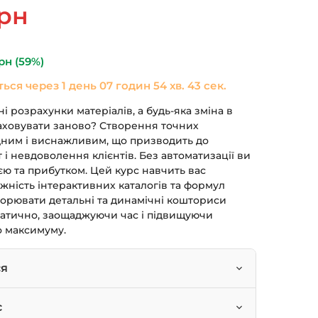
ьна
Поточна
рн
ціна:
490 грн.
рн
(59%)
ться через
1 день 07 годин 54 хв. 43 сек.
і розрахунки матеріалів, а будь-яка зміна в
аховувати заново? Створення точних
дним і виснажливим, що призводить до
 і невдоволення клієнтів. Без автоматизації ви
єю та прибутком. Цей курс навчить вас
жність інтерактивних каталогів та формул
орювати детальні та динамічні кошториси
оматично, заощаджуючи час і підвищуючи
о максимуму.
ся
ти будь-які дані з вашої BIM-моделі.
с