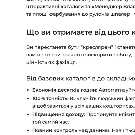
інтерактивні каталоги та «Менеджер Вла
та площі фарбування до рулонів шпалер і 
Що ви отримаєте від цього 
Ви перестанете бути “креслярем” і стане
вам не тільки значно прискорити роботу, 
цінність як фахівця.
Від базових каталогів до складни
Економія десятків годин:
Автоматизуйте 
100% точність:
Виключіть людський факто
відобразиться у всіх ваших кошторисах
Підвищення доходу:
Пропонуйте клієнта
той самий час.
Повний контроль над даними:
Навчітьс