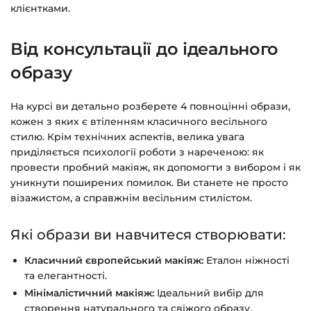
клієнтками.
Питання?
Пишіть на
info@siluette.com.ua
або в
чат на сайті.
Від консультації до ідеального
образу
На курсі ви детально розберете 4 повноцінні образи,
кожен з яких є втіленням класичного весільного
стилю. Крім технічних аспектів, велика увага
приділяється психології роботи з нареченою: як
провести пробний макіяж, як допомогти з вибором і як
уникнути поширених помилок. Ви станете не просто
візажистом, а справжнім весільним стилістом.
Які образи ви навчитеся створювати:
Класичний європейський макіяж:
Еталон ніжності
та елегантності.
Мінімалістичний макіяж:
Ідеальний вибір для
створення натурального та свіжого образу.