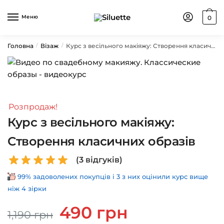
Skip
Skip
to
to
Меню
0
navigation
content
Головна
Візаж
Курс з весільного макіяжу: Створення класичних образів
/
/
Розпродаж!
Курс з весільного макіяжу:
Створення класичних образів
(
3
відгуків)
99% задоволених покупців і 3 з них оцінили курс вище
ніж 4 зірки
Оригінальна
Поточна
490
грн
1,190
грн
ціна:
ціна: