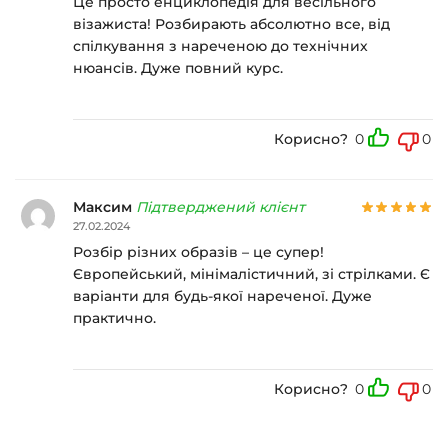
Це просто енциклопедія для весільного
візажиста! Розбирають абсолютно все, від
спілкування з нареченою до технічних
нюансів. Дуже повний курс.
Корисно?
0
0
Максим
Підтверджений клієнт
27.02.2024
Розбір різних образів – це супер!
Європейський, мінімалістичний, зі стрілками. Є
варіанти для будь-якої нареченої. Дуже
практично.
Корисно?
0
0