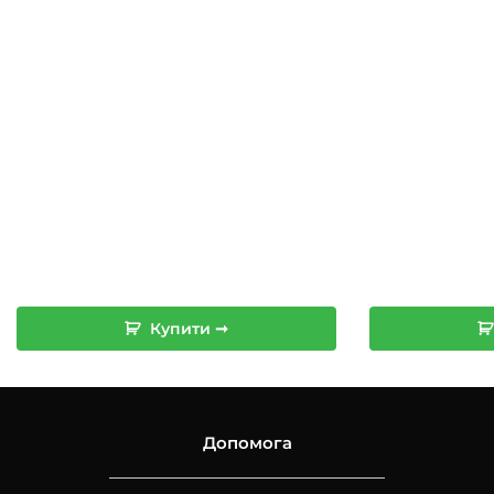
1,190 грн.
490 грн.
Купити ➞
Допомога