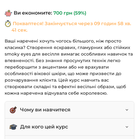
1,190 грн.
490 грн.
Ви економите:
700
грн
(59%)
Покваптеся! Закінчується через
09 годин 58 хв.
41 сек.
Ваші наречені хочуть чогось більшого, ніж просто
класика? Створення яскравих, гламурних або стійких
smoky eyes для весілля вимагає особливих навичок та
впевненості. Без знання просунутих технік легко
переборщити з акцентами або не врахувати
особливості вікової шкіри, що може призвести до
розчарування клієнта. Цей курс навчить вас
створювати складні та ефектні весільні образи, щоб
кожна наречена відчувала себе королевою.
Чому ви навчитеся
Створювати складний класичний образ з
Для кого цей курс
яскравим акцентом.