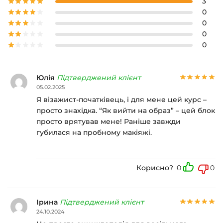
3
0
0
0
0
Юлія
Підтверджений клієнт
05.02.2025
Я візажист-початківець, і для мене цей курс –
просто знахідка. “Як вийти на образ” – цей блок
просто врятував мене! Раніше завжди
губилася на пробному макіяжі.
Корисно?
0
0
Ірина
Підтверджений клієнт
24.10.2024