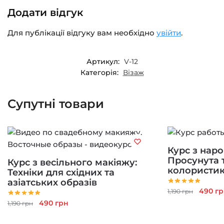
Додати відгук
Для публікації відгуку вам необхідно
увійти
.
Артикул:
V-12
Категорія:
Візаж
Супутні товари
Курс з наро
Просунута т
Курс з весільного макіяжу:
колористи
Техніки для східних та
азіатських образів
Оригі
490
гр
1,190
грн
ціна:
Оригінальна
Поточна
490
грн
1,190
грн
1,190 г
ціна:
ціна: