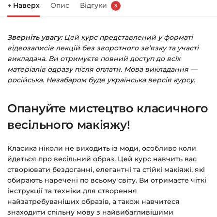
↑ Наверх
Опис
Відгуки
3
Праворуч з’явиться кошик — натисніть
«Оформлення замовлення»
.
Зверніть увагу:
Цей курс представлений у форматі
Заповніть всі поля (пошта та пароль).
відеозаписів лекцій без зворотного зв’язку та участі
Оплатіть зручним способом (більше 8
викладача. Ви отримуєте повний доступ до всіх
способів оплати).
матеріалів одразу після оплати. Мова викладання —
російська. Незабаром буде українська версія курсу.
Після оплати з’явиться сторінка подяки з
кнопкою
«Перейти до завантажень»
.
Опануйте мистецтво класичного
Натисніть її — і відкриється сторінка з
курсами.
весільного макіяжу!
Додатково посилання на курс прийде вам
Класика ніколи не виходить із моди, особливо коли
на email.
йдеться про весільний образ. Цей курс навчить вас
створювати бездоганні, елегантні та стійкі макіяжі, які
Доступ до курсів: без обмежень за часом.
обирають наречені по всьому світу. Ви отримаєте чіткі
інструкції та техніки для створення
Детальніше про оплату та безпеку — у довідці
найзатребуваніших образів, а також навчитеся
знаходити спільну мову з найвибагливішими
>>>