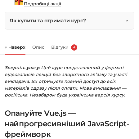
кількість
Подробиці акції
Як купити та отримати курс?
Натисніть
«Купити»
на сторінці курсу.
↑ Наверх
Опис
Відгуки
4
Праворуч з’явиться кошик — натисніть
«Оформлення замовлення»
.
Зверніть увагу:
Цей курс представлений у форматі
Заповніть всі поля (пошта та пароль).
відеозаписів лекцій без зворотного зв’язку та участі
Оплатіть зручним способом (більше 8
викладача. Ви отримуєте повний доступ до всіх
способів оплати).
матеріалів одразу після оплати. Мова викладання —
російська. Незабаром буде українська версія курсу.
Після оплати з’явиться сторінка подяки з
кнопкою
«Перейти до завантажень»
.
Опануйте Vue.js —
Натисніть її — і відкриється сторінка з
курсами.
найпрогресивніший JavaScript-
фреймворк
Додатково посилання на курс прийде вам