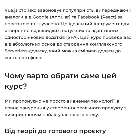
на email.
Vue.js стрімко завойовує популярність, випереджаючи
аналоги від Google (Angular) та Facebook (React) за
Доступ до курсів: без обмежень за часом.
простотою та гнучкістю. Це ідеальний інструмент для
створення надшвидких, потужних та адаптивних
Детальніше про оплату та безпеку — у довідці
односторінкових додатків (SPA). Цей курс проведе вас
>>>
від абсолютних основ до створення комплексного
Serverless-додатку, який можна сміливо додати до
Питання?
Пишіть на
info@siluette.com.ua
або в
свого портфоліо.
чат на сайті.
Чому варто обрати саме цей
курс?
Ми пропонуємо не просто вивчення технології, а
повне занурення у створення реального продукту з
використанням найактуальнішого стеку.
Від теорії до готового проєкту