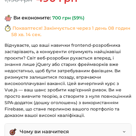
ціна:
ціна:
1,190 грн.
490 грн.
Ви економите:
700
грн
(59%)
Покваптеся! Закінчується через
1 день 08 годин
58 хв. 14 сек.
Відчуваєте, що ваші навички frontend-розробника
застарівають, а конкуренти отримують найцікавіші
проєкти? Світ веб-розробки рухається вперед, і
знання лише jQuery або старих фреймворків вже
недостатньо, щоб бути затребуваним фахівцем. Ви
ризикуєте залишитися позаду, втрачаючи
високооплачувані вакансії. Цей вичерпний курс з
Vue.js — ваш шанс зробити кар’єрний ривок. Ви не
просто вивчите теорію, а створите з нуля повноцінний
SPA-додаток (дошку оголошень) з використанням
Firebase, що стане перлиною вашого портфоліо та
доказом вашої високої кваліфікації.
Чому ви навчитеся