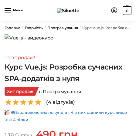
Skip
Skip
to
to
Меню
0
navigation
content
Головна
Творчість
Програмування
Курс Vue.js: Розробка сучасних SPA-додатків з нуля
/
/
/
Розпродаж!
Курс Vue.js: Розробка сучасних
SPA-додатків з нуля
Хит продаж
в Програмування
(
4
відгуків)
99% задоволених покупців і 4 з них оцінили курс вище
ніж 4 зірки
Оригінальна
Поточна
490
грн
1,190
грн