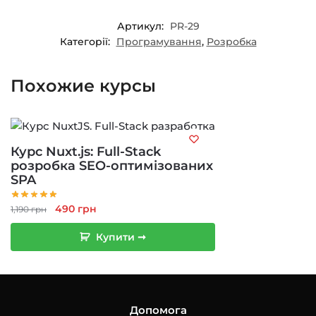
Артикул:
PR-29
Категорії:
Програмування
,
Розробка
Похожие курсы
Курс Nuxt.js: Full-Stack
розробка SEO-оптимізованих
SPA
Оригінальна
Поточна
490
грн
1,190
грн
ціна:
ціна:
Купити ➞
1,190 грн.
490 грн.
Допомога