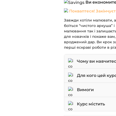
Ви економит
Покваптеся! Закінчує
Завжди хотіли малювати, а
боїться “чистого аркуша” і
малювання так і залишаєт
для новачків і покаже вам
вроджений дар. Ви крок за
перші яскраві роботи в рі
Чому ви навчите
Основам малювання: 
Для кого цей кур
форми.
Малювати в популярн
Новачки, які ніколи
Вимоги
ілюстрація, анімаліст
Творчі люди, які хоч
Створювати fashion-п
Велике бажання нав
Курс містить
Всі, хто хоче навчит
Розуміти основи пер
папері.
Базові матеріали: па