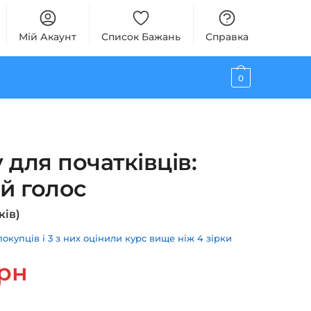
Мій Акаунт
Список Бажань
Справка
0
 для початківців:
ій голос
ків)
купців і 3 з них оцінили курс вище ніж 4 зірки
ьна
Поточна
рн
ціна:
490 грн.