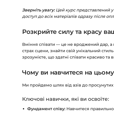
Зверніть увагу:
Цей курс представлений у ф
доступ до всіх матеріалів одразу після оп
Розкрийте силу та красу ва
Вміння співати — це не вроджений дар, а
страх сцени, знайти свій унікальний стил
зрозумієте, що здатні співати красиво та 
Чому ви навчитеся на цьому
Ми пройдемо шлях від азів до просунутих 
Ключові навички, які ви освоїте:
Фундамент співу:
Навчитеся правильно д