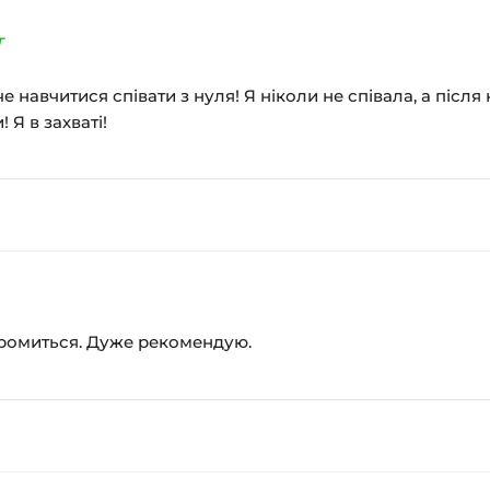
т
е навчитися співати з нуля! Я ніколи не співала, а після
 Я в захваті!
соромиться. Дуже рекомендую.