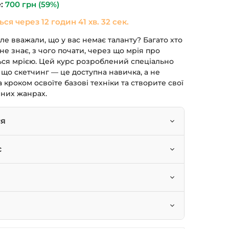
е:
700
грн
(59%)
ться через
12 годин 41 хв. 32 сек.
ле вважали, що у вас немає таланту? Багато хто
 не знає, з чого почати, через що мрія про
ься мрією. Цей курс розроблений спеціально
, що скетчинг — це доступна навичка, а не
 кроком освоїте базові техніки та створите свої
зних жанрах.
ся
штрихування, світлотінь, передача об’єму та
с
их жанрах: food-скетчинг, ботанічна
 раніше не малювали.
ика.
уть освоїти новий вид мистецтва.
ортрети та стильні образи (fashion-look).
читися малювати.
ися швидко фіксувати ідеї та враження на
спективи для створення архітектурних
пір, маркери або кольорові олівці.