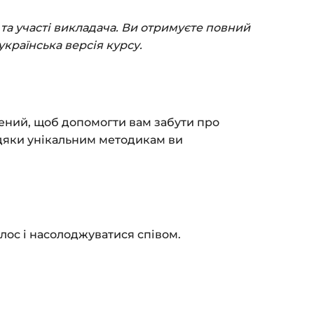
(пошта та пароль).
та участі викладача. Ви отримуєте повний
пособом (більше 8 способів оплати).
українська версія курсу.
ться сторінка подяки з кнопкою
«Перейти
атисніть її — і відкриється сторінка з
рений, щоб допомогти вам забути про
я на курс прийде вам на email.
авдяки унікальним методикам ви
з обмежень за часом.
 та безпеку — у довідці >>>
fo@siluette.com.ua
або в чат на сайті.
лос і насолоджуватися співом.