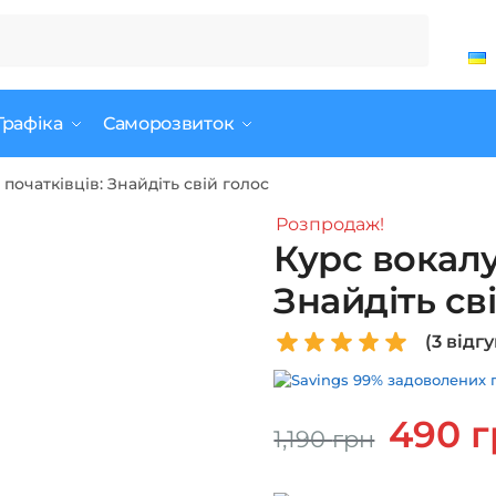
Графіка
Саморозвиток
початківців: Знайдіть свій голос
Розпродаж!
Курс вокалу
Знайдіть св
(
3
відгу
99% задоволених по
Оригінал
490
г
1,190
грн
ціна:
1,190 грн.