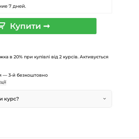
авичок малювання не потрібно.
ние 7 дней.
антаження
Купити ➞
чному для вас темпі
ступ
т про закінчення
ка в 20% при купівлі від 2 курсів. Активується
и — 3-й безкоштовно
ції
и курс?
на сторінці курсу.
 кошик — натисніть
«Оформлення