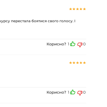
 курсу перестала боятися свого голосу. І
Корисно?
1
0
Корисно?
1
0