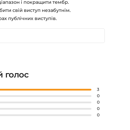
діапазон і покращити тембр.
бити свій виступ незабутнім.
ах публічних виступів.
й голос
3
0
0
0
0