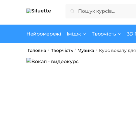
Skip
Skip
Шукати:
Шукати
to
to
navigation
content
Нейромережі
Імідж
Творчість
3D 
Головна
Творчість
Музика
Курс вокалу для 
/
/
/