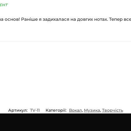
єнт
а основ! Раніше я задихалася на довгих нотах. Тепер вс
Артикул:
TV-11
Категорії:
Вокал
,
Музика
,
Творчість