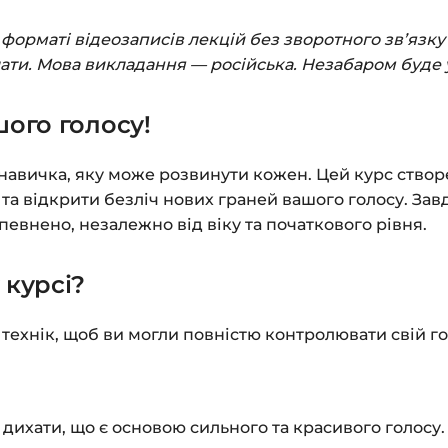
Заповніть всі поля 
орматі відеозаписів лекцій без зворотного зв’язку 
Оплатіть зручним с
лати. Мова викладання — російська. Незабаром буде 
Після оплати з’яви
шого голосу!
до завантажень»
. Н
курсами.
 навичка, яку може розвинути кожен. Цей курс ство
Додатково посиланн
ь та відкрити безліч нових граней вашого голосу. З
впевнено, незалежно від віку та початкового рівня.
Доступ до курсів: бе
 курсі?
Детальніше про оплату
Питання?
Пишіть на
in
технік, щоб ви могли повністю контролювати свій го
ихати, що є основою сильного та красивого голосу.