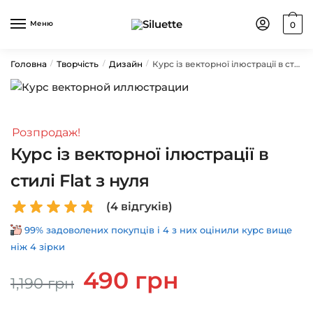
Skip
Skip
to
to
Меню
0
navigation
content
Головна
Творчість
Дизайн
Курс із векторної ілюстрації в стилі Flat з нуля
/
/
/
Розпродаж!
Курс із векторної ілюстрації в
стилі Flat з нуля
(
4
відгуків)
99% задоволених покупців і 4 з них оцінили курс вище
ніж 4 зірки
Оригінальна
Поточна
490
грн
1,190
грн
ціна:
ціна:
1,190 грн.
490 грн.