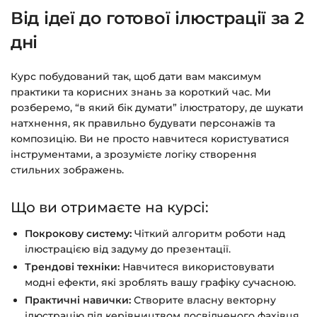
чат на сайті.
Від ідеї до готової ілюстрації за 2
дні
Курс побудований так, щоб дати вам максимум
практики та корисних знань за короткий час. Ми
розберемо, “в який бік думати” ілюстратору, де шукати
натхнення, як правильно будувати персонажів та
композицію. Ви не просто навчитеся користуватися
інструментами, а зрозумієте логіку створення
стильних зображень.
Що ви отримаєте на курсі:
Покрокову систему:
Чіткий алгоритм роботи над
ілюстрацією від задуму до презентації.
Трендові техніки:
Навчитеся використовувати
модні ефекти, які зроблять вашу графіку сучасною.
Практичні навички:
Створите власну векторну
ілюстрацію під керівництвом досвідченого фахівця.