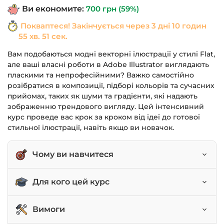
Ви економите:
700
грн
(59%)
Покваптеся! Закінчується через
3 дні 10 годин
55 хв. 50 сек.
Вам подобаються модні векторні ілюстрації у стилі Flat,
але ваші власні роботи в Adobe Illustrator виглядають
пласкими та непрофесійними? Важко самостійно
розібратися в композиції, підборі кольорів та сучасних
прийомах, таких як шуми та градієнти, які надають
зображенню трендового вигляду. Цей інтенсивний
курс проведе вас крок за кроком від ідеї до готової
стильної ілюстрації, навіть якщо ви новачок.
Чому ви навчитеся
Генерувати ідеї, підбирати референси та
Для кого цей курс
створювати ескізи для ілюстрацій.
Працювати з основними інструментами Adobe
Ілюстратори-початківці.
Вимоги
Illustrator для створення векторних зображень.