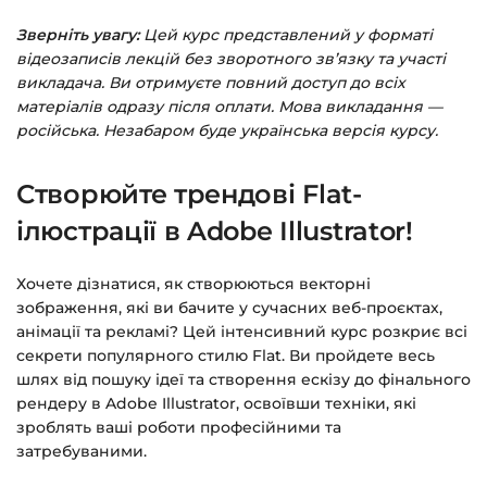
Зверніть увагу:
Цей курс представлений у форматі
Заповніть всі поля (пошта та пароль).
відеозаписів лекцій без зворотного зв’язку та участі
Оплатіть зручним способом (більше 8
викладача. Ви отримуєте повний доступ до всіх
способів оплати).
матеріалів одразу після оплати. Мова викладання —
російська. Незабаром буде українська версія курсу.
Після оплати з’явиться сторінка подяки з
кнопкою
«Перейти до завантажень»
.
Створюйте трендові Flat-
Натисніть її — і відкриється сторінка з
курсами.
ілюстрації в Adobe Illustrator!
Додатково посилання на курс прийде вам
Хочете дізнатися, як створюються векторні
на email.
зображення, які ви бачите у сучасних веб-проєктах,
анімації та рекламі? Цей інтенсивний курс розкриє всі
Доступ до курсів: без обмежень за часом.
секрети популярного стилю Flat. Ви пройдете весь
шлях від пошуку ідеї та створення ескізу до фінального
Детальніше про оплату та безпеку — у довідці
рендеру в Adobe Illustrator, освоївши техніки, які
зроблять ваші роботи професійними та
>>>
затребуваними.
Питання?
Пишіть на
info@siluette.com.ua
або в