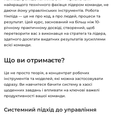
на email.
найкращого технічного фахівця лідером команди, не
даючи йому управлінських інструментів. Робота
Доступ до курсів: без обмежень за часом.
тімліда — це не про код, а про людей, процеси та
результат. Цей курс, заснований на більш ніж 10-
Детальніше про оплату та безпеку — у довідці
річному практичному досвіді, створений, щоб
перетворити вас з виконавця на стратега та лідера,
>>>
здатного досягати видатних результатів зусиллями
Питання?
Пишіть на
info@siluette.com.ua
або в
всієї команди.
чат на сайті.
Що ви отримаєте?
Це не просто теорія, а концентрат робочих
інструментів та моделей, які можна застосовувати
одразу. Ви навчитеся бачити систему в хаосі
щоденних завдань і впливати на ключові важелі
продуктивності вашої команди.
Системний підхід до управління