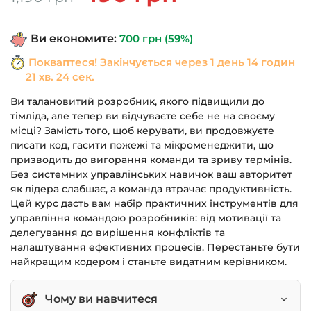
ціна:
ціна:
1,190 грн.
490 грн.
Ви економите:
700
грн
(59%)
Покваптеся! Закінчується через
1 день 14 годин
21 хв. 23 сек.
Ви талановитий розробник, якого підвищили до
тімліда, але тепер ви відчуваєте себе не на своєму
місці? Замість того, щоб керувати, ви продовжуєте
писати код, гасити пожежі та мікроменеджити, що
призводить до вигорання команди та зриву термінів.
Без системних управлінських навичок ваш авторитет
як лідера слабшає, а команда втрачає продуктивність.
Цей курс дасть вам набір практичних інструментів для
управління командою розробників: від мотивації та
делегування до вирішення конфліктів та
налаштування ефективних процесів. Перестаньте бути
найкращим кодером і станьте видатним керівником.
Чому ви навчитеся