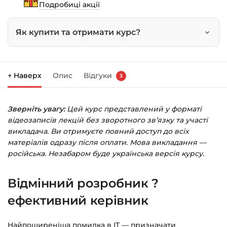
команди
Подробиці акції
кількість
Як купити та отримати курс?
Натисніть
«Купити»
на сторінці курсу.
↑ Наверх
Опис
Відгуки
3
Праворуч з’явиться кошик — натисніть
«Оформлення замовлення»
.
Зверніть увагу:
Цей курс представлений у форматі
Заповніть всі поля (пошта та пароль).
відеозаписів лекцій без зворотного зв’язку та участі
Оплатіть зручним способом (більше 8
викладача. Ви отримуєте повний доступ до всіх
способів оплати).
матеріалів одразу після оплати. Мова викладання —
російська. Незабаром буде українська версія курсу.
Після оплати з’явиться сторінка подяки з
кнопкою
«Перейти до завантажень»
.
Відмінний розробник ?
Натисніть її — і відкриється сторінка з
курсами.
ефективний керівник
Додатково посилання на курс прийде вам
Найпоширеніша помилка в IT — призначати