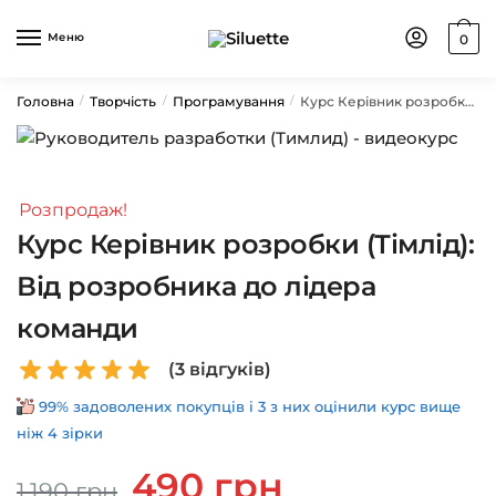
Skip
Skip
to
to
Меню
0
navigation
content
Головна
Творчість
Програмування
Курс Керівник розробки (Тімлід): Від розробника до лідера команди
/
/
/
Розпродаж!
Курс Керівник розробки (Тімлід):
Від розробника до лідера
команди
(
3
відгуків)
99% задоволених покупців і 3 з них оцінили курс вище
ніж 4 зірки
Оригінальна
Поточна
490
грн
1,190
грн