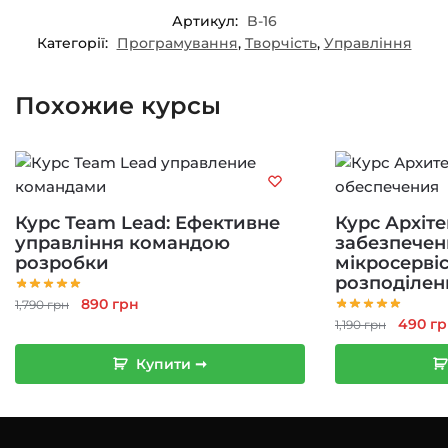
Артикул:
B-16
Категорії:
Програмування
,
Творчість
,
Управління
Похожие курсы
Курс Team Lead: Ефективне
Курс Архіт
управління командою
забезпеченн
розробки
мікросервіс
розподілен
Оригінальна
Поточна
890
грн
1,790
грн
Оригі
490
гр
ціна:
ціна:
1,190
грн
ціна:
1,790 грн.
890 грн.
Купити ➞
1,190 г