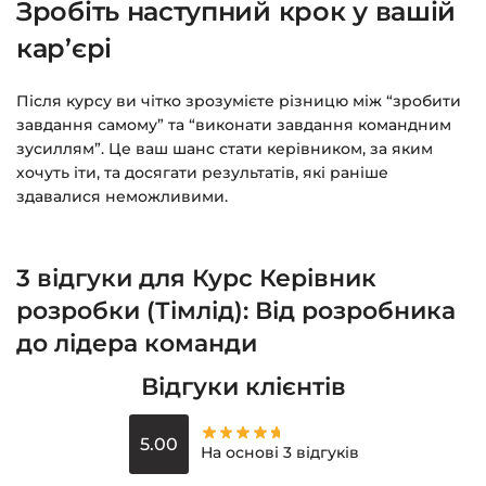
Зробіть наступний крок у вашій
кар’єрі
Після курсу ви чітко зрозумієте різницю між “зробити
завдання самому” та “виконати завдання командним
зусиллям”. Це ваш шанс стати керівником, за яким
хочуть іти, та досягати результатів, які раніше
здавалися неможливими.
3 відгуки для
Курс Керівник
розробки (Тімлід): Від розробника
до лідера команди
Відгуки клієнтів
5.00
На основі 3 відгуків