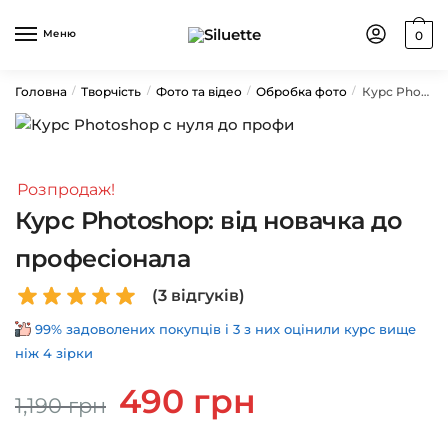
Skip
Skip
to
to
Меню
0
navigation
content
Головна
Творчість
Фото та відео
Обробка фото
Курс Photoshop: від новачка до професіонала
/
/
/
/
Розпродаж!
Курс Photoshop: від новачка до
професіонала
(
3
відгуків)
99% задоволених покупців і 3 з них оцінили курс вище
ніж 4 зірки
Оригінальна
Поточна
490
грн
1,190
грн
ціна:
ціна:
1,190 грн.
490 грн.