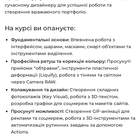
сучасному дизайнеру для успішної роботи та
створення вражаючого портфоліо.
На курсі ви опануєте:
Фундаментальні основи:
Впевнена робота з
інтерфейсом, шарами, масками, смарт-об’єктами та
інструментами виділення.
Професійна ретуш та корекція кольору:
Просунуті
прийоми “обтравки”, інструменти пластичної
деформації (Liquify), робота з тінями та світлом
через Camera RAW.
Колажування та дизайн:
Створення складних
фотоколажів (Key Visual), робота з 3D-текстом,
розробка графіки для соцмереж та макетів сайтів.
Просунуті можливості:
Створення GIF-анімації для
реклами та соцмереж, робота з 3D-інструментами та
автоматизація рутинних завдань за допомогою
Actions.