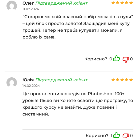
Олег
Підтверджений клієнт
11.07.2024
“Створюємо свій власний набір мокапів з нуля”
– цей блок просто золото! Заощадив мені купу
грошей. Тепер не треба купувати мокапи, я
роблю їх сама.
Корисно?
0
0
Юлія
Підтверджений клієнт
14.02.2024
Це просто енциклопедія по Photoshop! 100+
уроків! Якщо ви хочете освоїти цю програму, то
кращого курсу не знайти. Дуже повний і
системний.
Корисно?
1
0