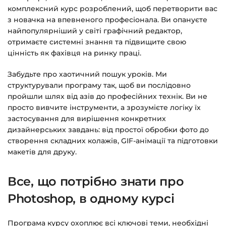
Детальніше про оплату та безпеку — у довідці
комплексний курс розроблений, щоб перетворити вас
>>>
з новачка на впевненого професіонала. Ви опануєте
найпопулярніший у світі графічний редактор,
Питання?
Пишіть на
info@siluette.com.ua
або в
отримаєте системні знання та підвищите свою
чат на сайті.
цінність як фахівця на ринку праці.
Забудьте про хаотичний пошук уроків. Ми
структурували програму так, щоб ви послідовно
пройшли шлях від азів до професійних технік. Ви не
просто вивчите інструменти, а зрозумієте логіку їх
застосування для вирішення конкретних
дизайнерських завдань: від простої обробки фото до
створення складних колажів, GIF-анімації та підготовки
макетів для друку.
Все, що потрібно знати про
Photoshop, в одному курсі
Програма курсу охоплює всі ключові теми, необхідні