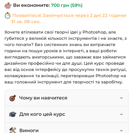
Ви економите:
700
грн
(59%)
Покваптеся! Закінчується через
2 дні 22 години
31 хв. 08 сек.
Хочете втілювати свої творчі ідеї у Photoshop, але
губитеся у великій кількості інструментів і не знаєте, з
чого почати? Без системних знань ви витрачаєте
години на пошук уроків в інтернеті, а ваші роботи
виглядають аматорськими, що заважає вам займатися
дизайном професійно чи для душі. Цей курс проведе
вас від основ інтерфейсу до просунутих технік ретуші,
колажування та анімації, перетворивши Photoshop на
ваш головний інструмент для творчості та заробітку.
Чому ви навчитеся
Впевнено працювати з основними
Для кого цей курс
інструментами, шарами та масками.
Виконувати професійну корекцію кольору та
Новачки в дизайні та обробці фото.
Вимоги