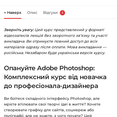
Натисніть
«Купити»
на сторінці курсу.
↑ Наверх
Опис
Відгуки
3
Праворуч з’явиться кошик — натисніть
«Оформлення замовлення»
.
Зверніть увагу:
Цей курс представлений у форматі
Заповніть всі поля (пошта та пароль).
відеозаписів лекцій без зворотного зв’язку та участі
Оплатіть зручним способом (більше 8
викладача. Ви отримуєте повний доступ до всіх
способів оплати).
матеріалів одразу після оплати. Мова викладання —
російська. Незабаром буде українська версія курсу.
Після оплати з’явиться сторінка подяки з
кнопкою
«Перейти до завантажень»
.
Опануйте Adobe Photoshop:
Натисніть її — і відкриється сторінка з
курсами.
Комплексний курс від новачка
до професіонала-дизайнера
Додатково посилання на курс прийде вам
на email.
Ви боїтеся складного інтерфейсу Photoshop, але
мрієте втілювати свої творчі ідеї в життя? Хочете
Доступ до курсів: без обмежень за часом.
створювати графіку для сайтів, соцмереж або
поліграфії, але не знаєте, з чого почати? Цей