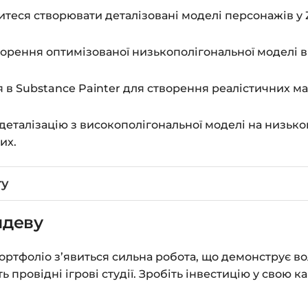
теся створювати деталізовані моделі персонажів у 
рення оптимізованої низькополігональної моделі в M
 в Substance Painter для створення реалістичних мат
еталізацію з високополігональної моделі на низько
их.
ту
мдеву
портфоліо з’явиться сильна робота, що демонструє 
 провідні ігрові студії. Зробіть інвестицію у свою к