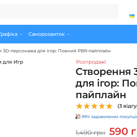
Графіка
Саморозвиток
 3D-персонажа для ігор: Повний PBR-пайплайн
Розпродаж!
Створення 
для ігор: П
пайплайн
(
3
відгу
99% задоволених покупців 
Оригінал
590
1,490
грн
ціна: