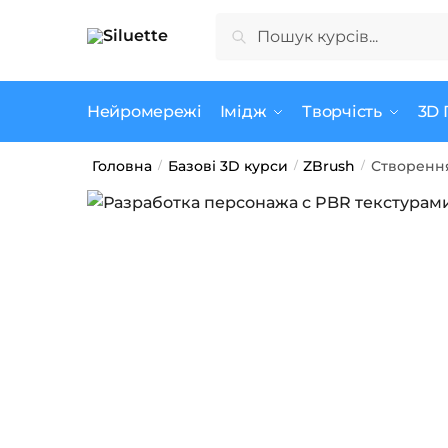
Skip
Skip
Шукати:
Шукати
to
to
navigation
content
Нейромережі
Імідж
Творчість
3D 
Головна
Базові 3D курси
ZBrush
Створення
/
/
/