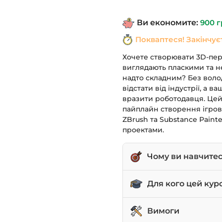
1,490 грн.
Ви економите:
900
г
Покваптеся! Закінчує
Хочете створювати 3D-перс
виглядають пласкими та н
надто складним? Без воло
відстати від індустрії, а 
вразити роботодавця. Цей
пайплайн створення ігров
ZBrush та Substance Paint
проектами.
Чому ви навчите
Створювати високопо
Для кого цей кур
Виконувати ретополо
моделі в Maya.
3D-художників-початк
Вимоги
створення персонаж