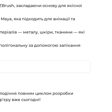
ZBrush, закладаючи основу для якісної
aya, яка підходить для анімації та
еріалів — металу, шкіри, тканини — які
полігональну за допомогою запікання
володіння повним циклом розробки
ар’єру вже сьогодні!