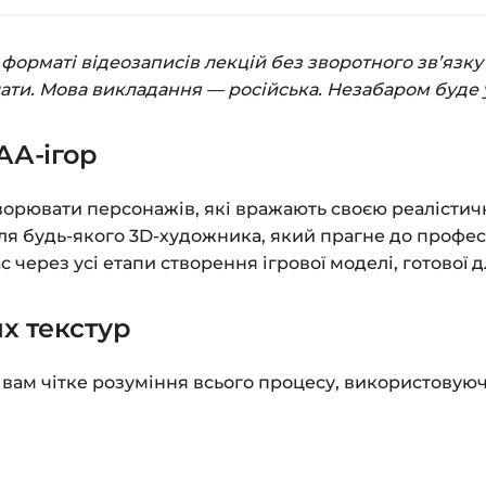
замовлення»
.
Заповніть всі поля 
орматі відеозаписів лекцій без зворотного зв’язку 
Оплатіть зручним с
лати. Мова викладання — російська. Незабаром буде 
Після оплати з’яви
АА-ігор
до завантажень»
. Н
курсами.
створювати персонажів, які вражають своєю реалістич
Додатково посиланн
я будь-якого 3D-художника, який прагне до профес
ерез усі етапи створення ігрової моделі, готової для 
Доступ до курсів: бе
х текстур
Детальніше про оплату
Питання?
Пишіть на
in
ам чітке розуміння всього процесу, використовуючи