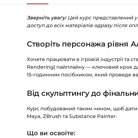
Зверніть увагу:
Цей курс представлений у ф
доступ до всіх матеріалів одразу після оп
Створіть персонажа рівня А
Хочете працювати в ігровій індустрії та 
Rendering) пайплайну — ключовий крок дл
15-годинним посібником, який проведе вас ч
Від скульптингу до фінальни
Курс побудований таким чином, щоб дати в
Maya, ZBrush та Substance Painter.
Що ви освоїте: