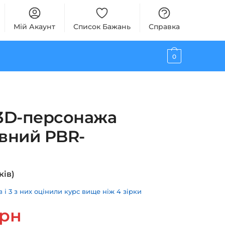
Мій Акаунт
Список Бажань
Справка
0
3D-персонажа
овний PBR-
ків)
і 3 з них оцінили курс вище ніж 4 зірки
ьна
Поточна
грн
ціна: