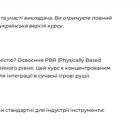
(пошта та пароль).
та участі викладача. Ви отримуєте повний
пособом (більше 8 способів оплати).
українська версія курсу.
ться сторінка подяки з кнопкою
«Перейти
атисніть її — і відкриється сторінка з
ністю? Освоєння PBR (Physically Based
я на курс прийде вам на email.
ійного рівня. Цей курс є концентрованим
інтеграції в сучасні ігрові рушії.
з обмежень за часом.
 та безпеку — у довідці >>>
fo@siluette.com.ua
або в чат на сайті.
 стандартні для індустрії інструменти: