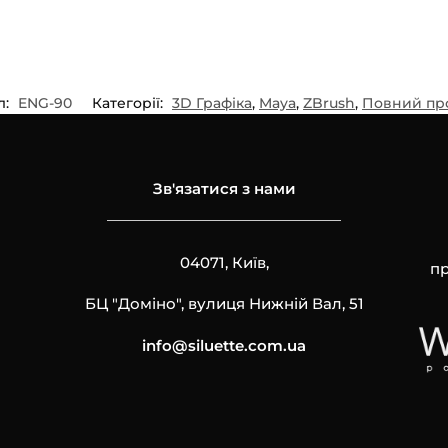
л:
ENG-90
Категорії:
3D Графіка
,
Maya
,
ZBrush
,
Повний пр
Зв'язатися з нами
04071, Київ,
пр
БЦ "Доміно", вулиця Нижній Вал, 51
info@siluette.com.ua