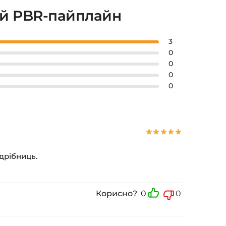
ий PBR-пайплайн
3
0
0
0
0
дрібниць.
Корисно?
0
0