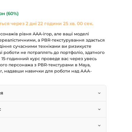
590 грн.
рн
(60%)
ться через
2 дні 22 години 24 хв. 59 сек.
онажів рівня AAA-ігор, але ваші моделі
ереалістичними, а PBR-текстурування здається
діння сучасними техніками ви ризикуєте
ваші роботи не потраплять до портфоліо, здатного
 15-годинний курс проведе вас через увесь
ого персонажа з PBR-текстурами в Maya,
er, надавши навички для роботи над ААА-
ся
лігональні 3D-моделі персонажів у ZBrush.
с
гію та створювати низькополігональні ігрові
івців, які бажають освоїти пайплайн
ів.