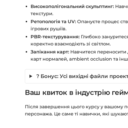
Високополігональний скульптинг:
Навчи
текстури.
Ретопологія та UV:
Опануєте процес ство
ігрових рушіїв.
PBR-текстурування:
Глибоко зануритеся
коректно взаємодіють зі світлом.
Запікання карт:
Навчитеся переносити д
карт нормалей, ambient occlusion та інш
? Бонус: Усі вихідні файли проек
Ваш квиток в індустрію гей
Після завершення цього курсу у вашому 
персонажа. Це саме ті навички, які шукають