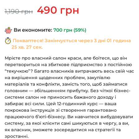
Оригінальна
Поточна
490
грн
1,190
грн
ціна:
ціна:
1,190 грн.
490 грн.
Ви економите:
700
грн
(59%)
Покваптеся! Закінчується через
3 дні 01 година
25 хв. 27 сек.
Мрієте про власний салон краси, але боїтеся, що він
перетвориться на збиткове підприємство з постійною
“текучкою”? Багато власників витрачають весь свій час
на вирішення щоденних проблем, закупівлю
матеріалів та конфлікти, замість того, щоб займатися
головним — збільшенням прибутку. Без чіткої бізнес-
системи салон не приносить бажаного доходу і
забирає всі сили. Цей 12-годинний курс — ваша
покрокова інструкція зі створення гарантовано
працюючого б’юті-бізнесу. Ви навчитеся вибудовувати
систему, за якої клієнти самі шикуються в чергу, а ви,
як власник, зможете зосередитися на стратегії та
зростанні.