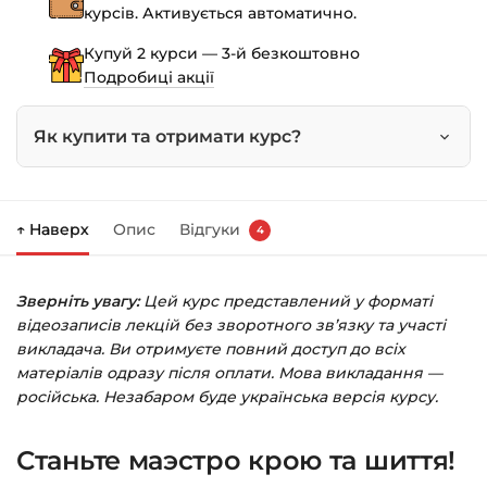
курсів. Активується автоматично.
викрійки
до
Купуй 2 курси — 3-й безкоштовно
ідеальної
Подробиці акції
посадки
кількість
Як купити та отримати курс?
Натисніть
«Купити»
на сторінці курсу.
↑ Наверх
Опис
Відгуки
4
Праворуч з’явиться кошик — натисніть
«Оформлення замовлення»
.
Зверніть увагу:
Цей курс представлений у форматі
Заповніть всі поля (пошта та пароль).
відеозаписів лекцій без зворотного зв’язку та участі
Оплатіть зручним способом (більше 8
викладача. Ви отримуєте повний доступ до всіх
способів оплати).
матеріалів одразу після оплати. Мова викладання —
російська. Незабаром буде українська версія курсу.
Після оплати з’явиться сторінка подяки з
кнопкою
«Перейти до завантажень»
.
Станьте маэстро крою та шиття!
Натисніть її — і відкриється сторінка з