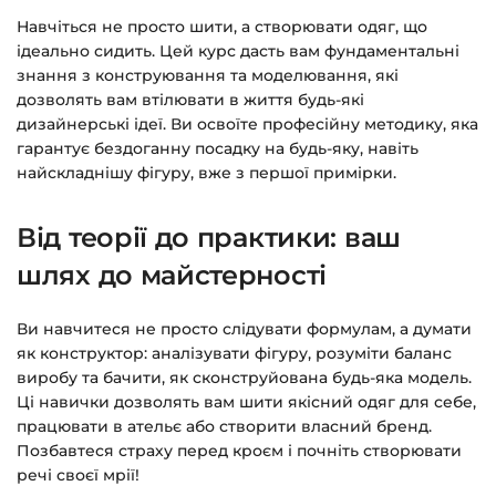
курсами.
Навчіться не просто шити, а створювати одяг, що
Додатково посилання на курс прийде вам
ідеально сидить. Цей курс дасть вам фундаментальні
на email.
знання з конструювання та моделювання, які
дозволять вам втілювати в життя будь-які
дизайнерські ідеї. Ви освоїте професійну методику, яка
Доступ до курсів: без обмежень за часом.
гарантує бездоганну посадку на будь-яку, навіть
найскладнішу фігуру, вже з першої примірки.
Детальніше про оплату та безпеку — у довідці
>>>
Від теорії до практики: ваш
Питання?
Пишіть на
info@siluette.com.ua
або в
шлях до майстерності
чат на сайті.
Ви навчитеся не просто слідувати формулам, а думати
як конструктор: аналізувати фігуру, розуміти баланс
виробу та бачити, як сконструйована будь-яка модель.
Ці навички дозволять вам шити якісний одяг для себе,
працювати в ательє або створити власний бренд.
Позбавтеся страху перед кроєм і почніть створювати
речі своєї мрії!