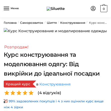
Skip
Skip
to
to
Меню
0
navigation
content
Головна
Саморозвиток
Шиття
Конструювання
Курс конструювання та моделювання одягу: Від викрійки до ідеальної посадки
/
/
/
/
Розпродаж!
Курс конструювання та
моделювання одягу: Від
викрійки до ідеальної посадки
Кращий курс
в
Конструювання
(
4
відгуків)
99% задоволених покупців і 4 з них оцінили курс вище
ніж 4 зірки