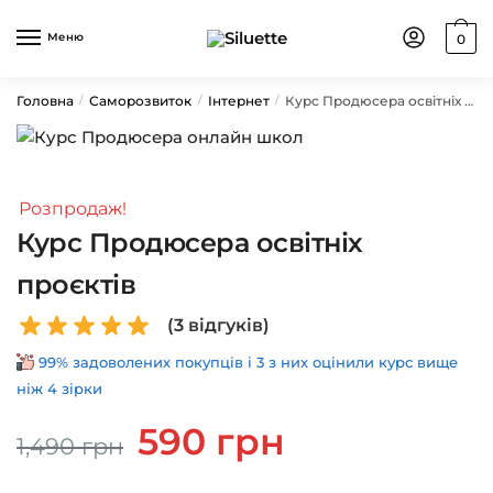
Skip
Skip
to
to
Меню
0
navigation
content
Головна
Саморозвиток
Інтернет
Курс Продюсера освітніх проєктів
/
/
/
Розпродаж!
Курс Продюсера освітніх
проєктів
(
3
відгуків)
99% задоволених покупців і 3 з них оцінили курс вище
ніж 4 зірки
Оригінальна
Поточна
590
грн
1,490
грн
ціна:
ціна:
1,490 грн.
590 грн.