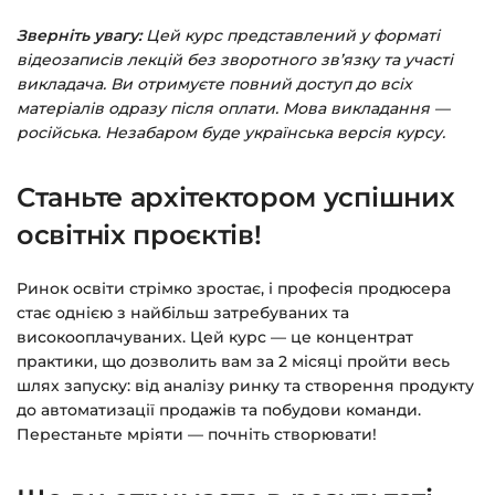
Зверніть увагу:
Цей курс представлений у форматі
Заповніть всі поля (пошта та пароль).
відеозаписів лекцій без зворотного зв’язку та участі
Оплатіть зручним способом (більше 8
викладача. Ви отримуєте повний доступ до всіх
способів оплати).
матеріалів одразу після оплати. Мова викладання —
російська. Незабаром буде українська версія курсу.
Після оплати з’явиться сторінка подяки з
кнопкою
«Перейти до завантажень»
.
Станьте архітектором успішних
Натисніть її — і відкриється сторінка з
курсами.
освітніх проєктів!
Додатково посилання на курс прийде вам
Ринок освіти стрімко зростає, і професія продюсера
на email.
стає однією з найбільш затребуваних та
високооплачуваних. Цей курс — це концентрат
Доступ до курсів: без обмежень за часом.
практики, що дозволить вам за 2 місяці пройти весь
шлях запуску: від аналізу ринку та створення продукту
Детальніше про оплату та безпеку — у довідці
до автоматизації продажів та побудови команди.
Перестаньте мріяти — почніть створювати!
>>>
Питання?
Пишіть на
info@siluette.com.ua
або в