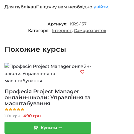
Для публікації відгуку вам необхідно
увійти
.
Артикул:
KRS-137
Категорії:
Інтернет
,
Саморозвиток
Похожие курсы
Професія Project Manager
онлайн-школи: Управління та
масштабування
Оригінальна
Поточна
490
грн
1,190
грн
ціна:
ціна:
Купити ➞
1,190 грн.
490 грн.