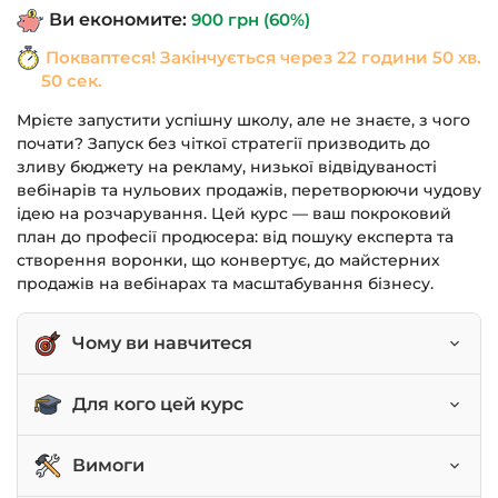
Ви економите:
900
грн
(60%)
Покваптеся! Закінчується через
22 години 50 хв.
49 сек.
Мрієте запустити успішну школу, але не знаєте, з чого
почати? Запуск без чіткої стратегії призводить до
зливу бюджету на рекламу, низької відвідуваності
вебінарів та нульових продажів, перетворюючи чудову
ідею на розчарування. Цей курс — ваш покроковий
план до професії продюсера: від пошуку експерта та
створення воронки, що конвертує, до майстерних
продажів на вебінарах та масштабування бізнесу.
Чому ви навчитеся
Аналізувати ринок та створювати
Для кого цей курс
затребуваний освітній продукт.
Будувати автоматизовані воронки для
Продюсери-початківці, які хочуть отримати
Вимоги
вебінарів та марафонів.
системні знання.