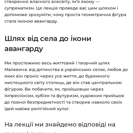
Детальніше про оплату та безпеку — у довідці
створення власного всесвіту, ім’я якому —
супрематизм. Ця лекція проведе вас цим шляхом і
>>>
допоможе зрозуміти, чому проста геометрична фігура
Питання?
Пишіть на
info@siluette.com.ua
або в
стала іконою авангарду.
чат на сайті.
Шлях від села до ікони
авангарду
Ми простежимо весь життєвий і творчий шлях
Малевича: від дитинства в українських селах, любов до
яких він проніс через усе життя, до буремного
мистецького світу столиць, де він став центральною
фігурою. Ви побачите, як, пройшовши через
імпресіонізм, кубізм та футуризм, художник прийшов
до повної безпредметності та створив навколо своїх
ідей майже релігійний культ.
На лекції ми знайдемо відповіді на