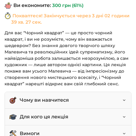
Ви економите:
300
грн
(61%)
Покваптеся! Закінчується через
3 дні 02 години
39 хв. 26 сек.
Для вас “Чорний квадрат” — це просто чорний
квадрат, і ви не розумієте, чому він вважається
шедевром? Без знання довгого творчого шляху
Малевича та революційних ідей супрематизму, його
найвідоміша робота залишається незрозумілою, а сам
художник — лише автором однієї картини. Ця лекція
покаже вам усього Малевича — від імпресіонізму до
створення нового мистецького всесвіту, і “Чорний
квадрат” нарешті відкриє вам свій глибокий сенс.
Чому ви навчитеся
Розуміти справжній сенс “Чорного квадрата” та
Для кого ця лекція
його значення для мистецтва.
Простежувати творчий шлях Малевича від
Всі, хто хоче зрозуміти “Чорний квадрат”.
Вимоги