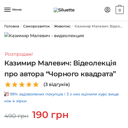
Skip
Skip
to
to
Меню
0
navigation
content
Головна
Саморозвиток
Живопис
Казимир Малевич: Відеолекція про автора “Чорного квадрата”
/
/
/
Розпродаж!
Казимир Малевич: Відеолекція
про автора “Чорного квадрата”
(
3
відгуків)
99% задоволених покупців і 3 з них оцінили курс вище
ніж 4 зірки
Оригінальна
Поточна
190
грн
490
грн
ціна:
ціна:
490 грн.
190 грн.