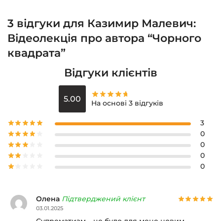
3 відгуки для
Казимир Малевич:
Відеолекція про автора “Чорного
квадрата”
Відгуки клієнтів
5.00
На основі 3 відгуків
3
0
0
0
0
Олена
Підтверджений клієнт
03.01.2025
Супрематизм – це було для мене новим