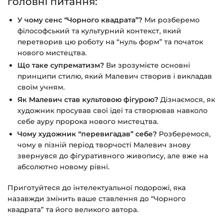
головні питання:
У чому сенс “Чорного квадрата”?
Ми розберемо
філософський та культурний контекст, який
перетворив цю роботу на “нуль форм” та початок
нового мистецтва.
Що таке супрематизм?
Ви зрозумієте основні
принципи стилю, який Малевич створив і викладав
своїм учням.
Як Малевич став культовою фігурою?
Дізнаємося, як
художник просував свої ідеї та створював навколо
себе ауру пророка нового мистецтва.
Чому художник “перевигадав” себе?
Розберемося,
чому в пізній період творчості Малевич знову
звернувся до фігуративного живопису, але вже на
абсолютно новому рівні.
Приготуйтеся до інтелектуальної подорожі, яка
назавжди змінить ваше ставлення до “Чорного
квадрата” та його великого автора.