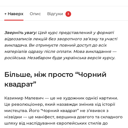
Натисніть
«Купити»
на сторінці курсу.
↑ Наверх
Опис
Відгуки
3
Праворуч з’явиться кошик — натисніть
«Оформлення замовлення»
.
Зверніть увагу:
Цей курс представлений у форматі
Заповніть всі поля (пошта та пароль).
відеозаписів лекцій без зворотного зв’язку та участі
Оплатіть зручним способом (більше 8
викладача. Ви отримуєте повний доступ до всіх
способів оплати).
матеріалів одразу після оплати. Мова викладання —
російська. Незабаром буде українська версія курсу.
Після оплати з’явиться сторінка подяки з
кнопкою
«Перейти до завантажень»
.
Більше, ніж просто “Чорний
Натисніть її — і відкриється сторінка з
курсами.
квадрат”
Додатково посилання на курс прийде вам
Казимир Малевич — це не художник однієї картини.
на email.
Це революціонер, який назавжди змінив хід історії
мистецтва. Його “Чорний квадрат” не з’явився з
Доступ до курсів: без обмежень за часом.
нізвідки — це маніфест, вершина довгого та складного
шляху від наслідування європейських стилів до