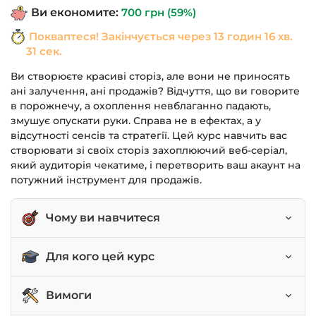
Ви економите:
700
грн
(59%)
Покваптеся! Закінчується через
13 годин 16 хв.
30 сек.
Ви створюєте красиві сторіз, але вони не приносять
ані залучення, ані продажів? Відчуття, що ви говорите
в порожнечу, а охоплення невблаганно падають,
змушує опускати руки. Справа не в ефектах, а у
відсутності сенсів та стратегії. Цей курс навчить вас
створювати зі своїх сторіз захоплюючий веб-серіал,
який аудиторія чекатиме, і перетворить ваш акаунт на
потужний інструмент для продажів.
Чому ви навчитеся
Мислити як контент-мейкер і знаходити ідеї
Для кого цей курс
для сторіз, навіть коли “нічого не відбувається”.
Писати захоплюючі сценарії, використовуючи
Блогери та експерти, які хочуть підвищити
Вимоги
принципи сторітелінгу та кінематографічні
лояльність та монетизувати свій блог.