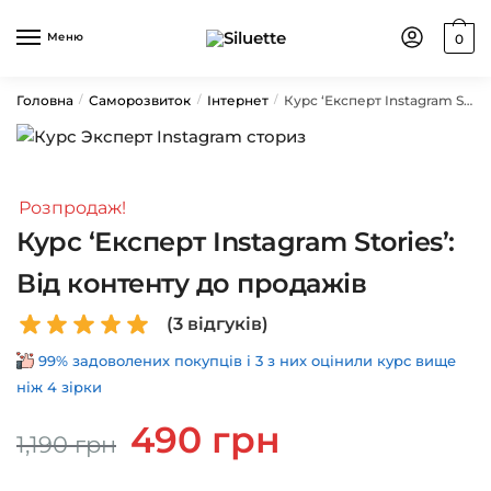
Skip
Skip
to
to
Меню
0
navigation
content
Головна
Саморозвиток
Інтернет
Курс ‘Експерт Instagram Stories’: Від контенту до продажів
/
/
/
Розпродаж!
Курс ‘Експерт Instagram Stories’:
Від контенту до продажів
(
3
відгуків)
99% задоволених покупців і 3 з них оцінили курс вище
ніж 4 зірки
Оригінальна
Поточна
490
грн
1,190
грн
ціна:
ціна:
1,190 грн.
490 грн.