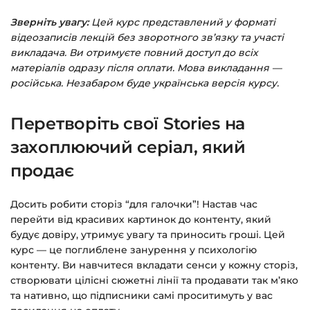
Зверніть увагу:
Цей курс представлений у форматі
Заповніть всі поля (пошта та пароль).
відеозаписів лекцій без зворотного зв’язку та участі
Оплатіть зручним способом (більше 8
викладача. Ви отримуєте повний доступ до всіх
способів оплати).
матеріалів одразу після оплати. Мова викладання —
російська. Незабаром буде українська версія курсу.
Після оплати з’явиться сторінка подяки з
кнопкою
«Перейти до завантажень»
.
Перетворіть свої Stories на
Натисніть її — і відкриється сторінка з
курсами.
захоплюючий серіал, який
продає
Додатково посилання на курс прийде вам
на email.
Досить робити сторіз “для галочки”! Настав час
перейти від красивих картинок до контенту, який
Доступ до курсів: без обмежень за часом.
будує довіру, утримує увагу та приносить гроші. Цей
курс — це поглиблене занурення у психологію
Детальніше про оплату та безпеку — у довідці
контенту. Ви навчитеся вкладати сенси у кожну сторіз,
>>>
створювати цілісні сюжетні лінії та продавати так м’яко
та нативно, що підписники самі проситимуть у вас
Питання?
Пишіть на
info@siluette.com.ua
або в