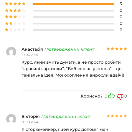
3
0
0
0
0
Анастасія
Підтверджений клієнт
19.06.2025
Курс, який вчить думати, а не просто робити
“красиві картинки”. “Веб-серіал у сторіз” – це
геніальна ідея. Мої охоплення виросли вдвічі!
Корисно?
0
0
Вікторія
Підтверджений клієнт
09.10.2024
Я сторізмейкер, і цей курс допоміг мені