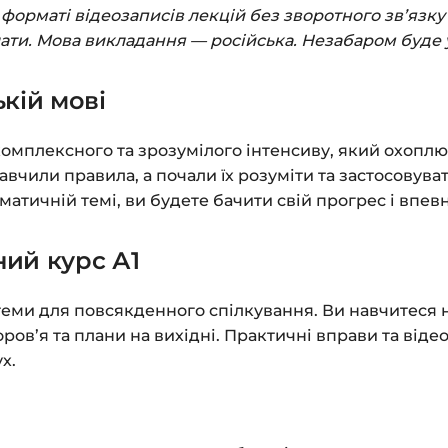
Заповніть всі поля 
орматі відеозаписів лекцій без зворотного зв’язку 
Оплатіть зручним с
лати. Мова викладання — російська. Незабаром буде 
Після оплати з’яви
кій мові
до завантажень»
. Н
курсами.
комплексного та зрозумілого інтенсиву, який охоплює
Додатково посиланн
вчили правила, а почали їх розуміти та застосовуват
атичній темі, ви будете бачити свій прогрес і впев
Доступ до курсів: бе
ний курс А1
Детальніше про оплату
Питання?
Пишіть на
in
ми для повсякденного спілкування. Ви навчитеся не
оров’я та плани на вихідні. Практичні вправи та від
х.