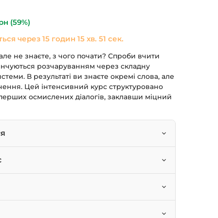
490 грн.
рн
(59%)
ться через
15 годин 15 хв. 50 сек.
але не знаєте, з чого почати? Спроби вчити
кінчуються розчаруванням через складну
истеми. В результаті ви знаєте окремі слова, але
ечення. Цей інтенсивний курс структуровано
о перших осмислених діалогів, заклавши міцний
ся
озповідати про свою сім’ю, роботу та хобі.
с
енні теми: їжа, квартира, вільний час,
кі починають вчити німецьку з нуля.
товувати базову граматику: відмінювання
тизувати свої початкові знання.
інки.
мецьку мову.
кладати іспит на рівень А1.