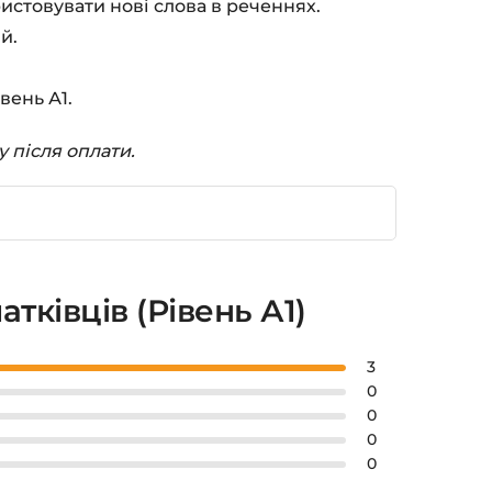
истовувати нові слова в реченнях.
й.
вень А1.
у після оплати.
тківців (Рівень А1)
3
0
0
0
0