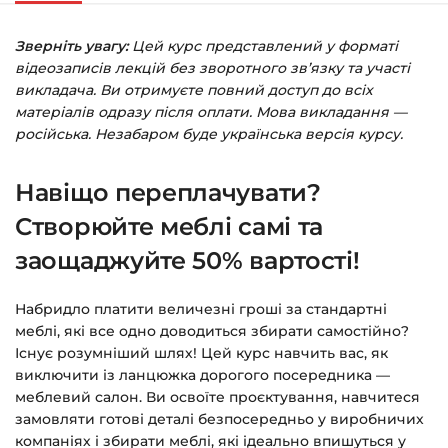
«Оформлення замовлення»
.
Зверніть увагу:
Цей курс представлений у форматі
Заповніть всі поля (пошта та пароль).
відеозаписів лекцій без зворотного зв’язку та участі
Оплатіть зручним способом (більше 8
викладача. Ви отримуєте повний доступ до всіх
способів оплати).
матеріалів одразу після оплати. Мова викладання —
російська. Незабаром буде українська версія курсу.
Після оплати з’явиться сторінка подяки з
кнопкою
«Перейти до завантажень»
.
Навіщо переплачувати?
Натисніть її — і відкриється сторінка з
курсами.
Створюйте меблі самі та
заощаджуйте 50% вартості!
Додатково посилання на курс прийде вам
на email.
Набридло платити величезні гроші за стандартні
меблі, які все одно доводиться збирати самостійно?
Доступ до курсів: без обмежень за часом.
Існує розумніший шлях! Цей курс навчить вас, як
виключити із ланцюжка дорогого посередника —
Детальніше про оплату та безпеку — у довідці
меблевий салон. Ви освоїте проєктування, навчитеся
>>>
замовляти готові деталі безпосередньо у виробничих
компаніях і збирати меблі, які ідеально впишуться у
Питання?
Пишіть на
info@siluette.com.ua
або в