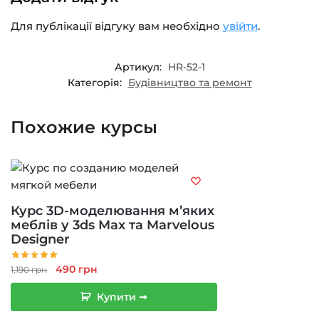
Для публікації відгуку вам необхідно
увійти
.
Артикул:
HR-52-1
Категорія:
Будівництво та ремонт
Похожие курсы
Курс 3D-моделювання м’яких
меблів у 3ds Max та Marvelous
Designer
Оригінальна
Поточна
490
грн
1,190
грн
ціна:
ціна:
Купити ➞
1,190 грн.
490 грн.