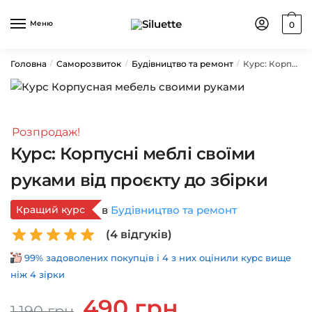
Skip
Skip
to
to
Меню
0
navigation
content
Головна
Саморозвиток
Будівництво та ремонт
Курс: Корпусні меблі своїми руками від проєкту до збірки
/
/
/
Розпродаж!
Курс: Корпусні меблі своїми
руками від проєкту до збірки
Кращий курс
в
Будівництво та ремонт
(
4
відгуків)
99% задоволених покупців і 4 з них оцінили курс вище
ніж 4 зірки
Оригінальна
Поточна
490
грн
1,190
грн