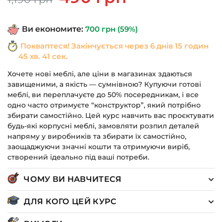
ціна:
ціна:
1,190 грн.
490 грн.
Ви економите:
700
грн
(59%)
Покваптеся! Закінчується через
6 днів 15 годин
45 хв. 41 сек.
Хочете нові меблі, але ціни в магазинах здаються
завищеними, а якість — сумнівною? Купуючи готові
меблі, ви переплачуєте до 50% посередникам, і все
одно часто отримуєте “конструктор”, який потрібно
збирати самостійно. Цей курс навчить вас проєктувати
будь-які корпусні меблі, замовляти розпил деталей
напряму у виробників та збирати їх самостійно,
заощаджуючи значні кошти та отримуючи виріб,
створений ідеально під ваші потреби.
ЧОМУ ВИ НАВЧИТЕСЯ
ДЛЯ КОГО ЦЕЙ КУРС