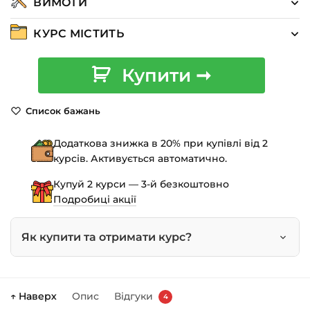
ВИМОГИ
КУРС МІСТИТЬ
Курс:
Купити ➞
Корпусні
меблі
Список бажань
своїми
руками
Додаткова знижка в 20% при купівлі від 2
від
курсів. Активується автоматично.
проєкту
до
Купуй 2 курси — 3-й безкоштовно
збірки
Подробиці акції
кількість
Як купити та отримати курс?
Натисніть
«Купити»
на сторінці курсу.
↑ Наверх
Опис
Відгуки
4
Праворуч з’явиться кошик — натисніть