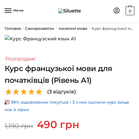
Skip
Skip
to
to
Меню
0
navigation
content
Головна
Саморозвиток
Іноземні мови
Курс французької мови для початківців (Рівень А1)
/
/
/
Розпродаж!
Курс французької мови для
початківців (Рівень А1)
(
3
відгуків)
99% задоволених покупців і 3 з них оцінили курс вище
ніж 4 зірки
Оригінальна
Поточна
490
грн
1,190
грн
ціна:
ціна:
1,190 грн.
490 грн.