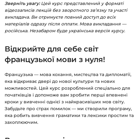
Зверніть увагу:
Цей курс представлений у форматі
Заповніть всі поля (пошта та пароль).
відеозаписів лекцій без зворотного зв’язку та участі
Оплатіть зручним способом (більше 8
викладача. Ви отримуєте повний доступ до всіх
способів оплати).
матеріалів одразу після оплати. Мова викладання —
російська. Незабаром буде українська версія курсу.
Після оплати з’явиться сторінка подяки з
кнопкою
«Перейти до завантажень»
.
Відкрийте для себе світ
Натисніть її — і відкриється сторінка з
курсами.
французької мови з нуля!
Додатково посилання на курс прийде вам
Французька — мова кохання, мистецтва та дипломатії,
на email.
яка відкриває двері до нової культури та нових
можливостей. Цей курс розроблений спеціально для
Доступ до курсів: без обмежень за часом.
початківців і допоможе вам зробити перші впевнені
кроки у вивченні однієї з найкрасивіших мов світу.
Детальніше про оплату та безпеку — у довідці
Забудьте про страх помилок — ми створили програму,
яка робить вивчення граматики та лексики простим та
>>>
захоплюючим.
Питання?
Пишіть на
info@siluette.com.ua
або в
чат на сайті.