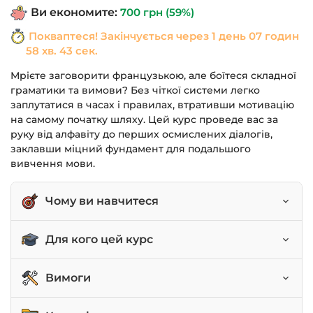
Ви економите:
700
грн
(59%)
Покваптеся! Закінчується через
1 день 07 годин
58 хв. 43 сек.
Мрієте заговорити французькою, але боїтеся складної
граматики та вимови? Без чіткої системи легко
заплутатися в часах і правилах, втративши мотивацію
на самому початку шляху. Цей курс проведе вас за
руку від алфавіту до перших осмислених діалогів,
заклавши міцний фундамент для подальшого
вивчення мови.
Чому ви навчитеся
Правильно читати та вимовляти французькі
Для кого цей курс
слова.
Використовувати базові граматичні часи
Початківці, які ніколи не вивчали французьку.
Вимоги
(теперішній, минулий, майбутній).
Ті, хто вчив мову давно і хоче освіжити знання.