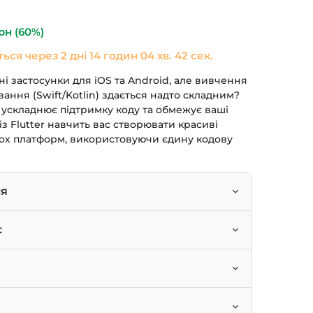
590 грн.
рн
(60%)
ться через
2 дні 14 годин 04 хв. 41 сек.
і застосунки для iOS та Android, але вивчення
ання (Swift/Kotlin) здається надто складним?
 ускладнює підтримку коду та обмежує ваші
із Flutter навчить вас створювати красиві
бох платформ, використовуючи єдину кодову
ся
и для iOS та Android з однієї кодової бази.
с
ми (Widgets) для побудови інтерфейсу.
і, які хочуть увійти в мобільну розробку.
осунку (Provider, ScopedModel).
 прагнуть розширити свої навички.
ю (HTTP, JSON) та зберігати дані на
ви програмування Dart.
жають освоїти кросплатформну розробку.