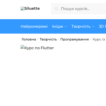
Skip
Skip
Шукати:
Шукати
to
to
navigation
content
Нейромережі
Імідж
Творчість
3D 
Головна
Творчість
Програмування
Курс із
/
/
/