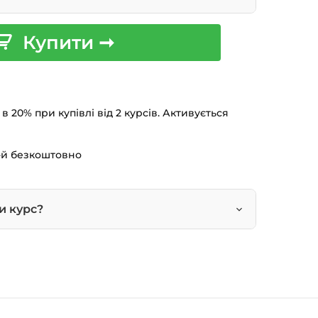
ринципів ООП.
Купити ➞
сучасні мобільні застосунки.
антаження
чному для вас темпі
 20% при купівлі від 2 курсів. Активується
ступ
т про закінчення
3-й безкоштовно
и курс?
на сторінці курсу.
 кошик — натисніть
«Оформлення