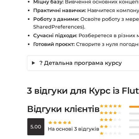
Міцну базу:
Вивчення основних концепцій
Практичні навички:
Навчитеся компонув
Роботу з даними:
Освоїте роботу з мере
SharedPreferences).
Сучасні підходи:
Розберетеся в різних 
Готовий проєкт:
Створите з нуля погодн
? Детальна програма курсу
3 відгуки для
Курс із Flu
Відгуки клієнтів
5.00
На основі 3 відгуків