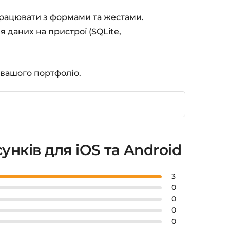
працювати з формами та жестами.
 даних на пристрої (SQLite,
 вашого портфоліо.
сунків для iOS та Android
3
0
0
0
0