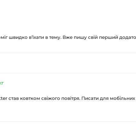
оміг швидко в’їхати в тему. Вже пишу свій перший додато
нт
tter став ковтком свіжого повітря. Писати для мобільни