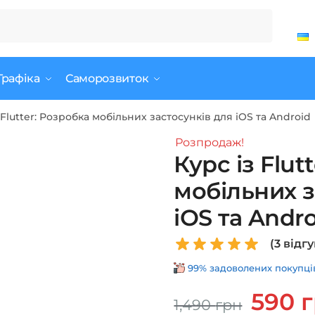
Графіка
Саморозвиток
 Flutter: Розробка мобільних застосунків для iOS та Android
Розпродаж!
Курс із Flut
мобільних з
iOS та Andr
(
3
відгу
99% задоволених покупців 
Оригінал
590
1,490
грн
ціна: