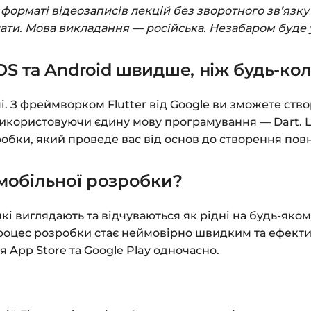
Заповніть всі поля 
орматі відеозаписів лекцій без зворотного зв’язку 
Оплатіть зручним с
лати. Мова викладання — російська. Незабаром буде 
Після оплати з’яви
OS та Android швидше, ніж будь-кол
до завантажень»
. Н
курсами.
і. З фреймворком Flutter від Google ви зможете ство
Додатково посиланн
 використовуючи єдину мову програмування — Dart.
робки, який проведе вас від основ до створення пов
Доступ до курсів: бе
 мобільної розробки?
Детальніше про оплату
Питання?
Пишіть на
in
які виглядають та відчуваються як рідні на будь-яко
 процес розробки стає неймовірно швидким та ефекти
 App Store та Google Play одночасно.