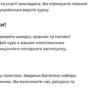
(пошта та пароль).
та участі викладача. Ви отримуєте повний
пособом (більше 8 способів оплати).
українська версія курсу.
ться сторінка подяки з кнопкою
«Перейти
и!
атисніть її — і відкриється сторінка з
рювати швидкі, красиві та нативні
я на курс прийде вам на email.
 Цей курс є вашим комплексним
ноцінного погодного застосунку.
з обмежень за часом.
 та безпеку — у довідці >>>
fo@siluette.com.ua
або в чат на сайті.
му пристрої. Завдяки багатому набору
вним. Ви економите час, ресурси та