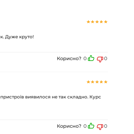
к. Дуже круто!
Корисно?
0
0
х пристроїв виявилося не так складно. Курс
Корисно?
0
0