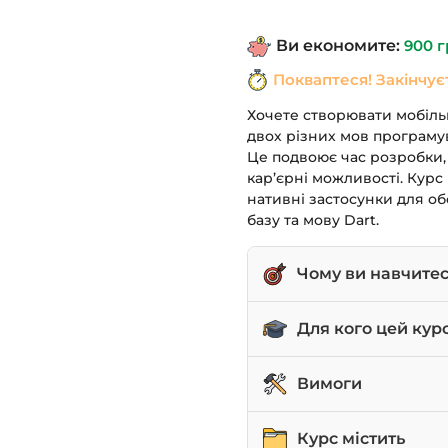
1,490 грн.
Ви економите:
900
г
Покваптеся! Закінчує
Хочете створювати мобільн
двох різних мов програмув
Це подвоює час розробки,
кар’єрні можливості. Курс 
нативні застосунки для о
базу та мову Dart.
Чому ви навчите
Створювати застосунк
Для кого цей кур
Працювати з віджета
Розробники-початківц
Вимоги
Керувати станом заст
Веб-розробники, які
Взаємодіяти з мереже
Впевнене знання мо
Курс містить
пристрої.
Програмісти, які ба