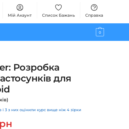
Мій Акаунт
Список Бажань
Справка
0
ter: Розробка
астосунків для
oid
ків)
і 3 з них оцінили курс вище ніж 4 зірки
ьна
Поточна
грн
ціна: