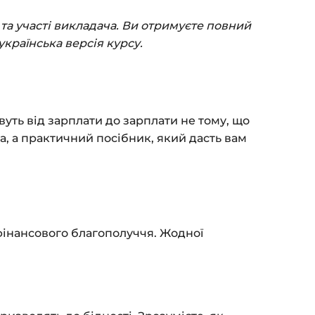
(пошта та пароль).
та участі викладача. Ви отримуєте повний
пособом (більше 8 способів оплати).
українська версія курсу.
ться сторінка подяки з кнопкою
«Перейти
атисніть її — і відкриється сторінка з
вуть від зарплати до зарплати не тому, що
я на курс прийде вам на email.
а, а практичний посібник, який дасть вам
з обмежень за часом.
 та безпеку — у довідці >>>
fo@siluette.com.ua
або в чат на сайті.
фінансового благополуччя. Жодної