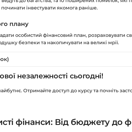
 ведуть до багатства, та 10 поширених помилок, які п
 починати інвестувати якомога раніше.
ого плану
кладати особистий фінансовий план, розраховувати сві
душку безпеки та накопичувати на великі мрії.
ок)
ової незалежності сьогодні!
айбутнє. Отримайте доступ до курсу та почніть заст
сті фінанси: Від бюджету до ф