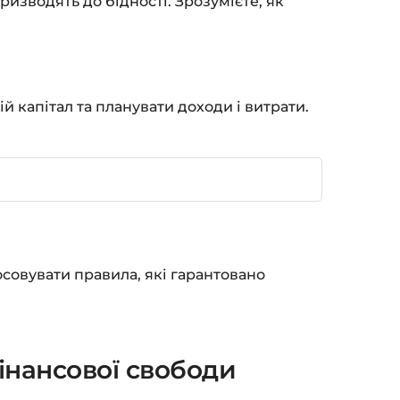
ризводять до бідності. Зрозумієте, як
й капітал та планувати доходи і витрати.
осовувати правила, які гарантовано
інансової свободи