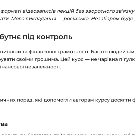
Заповніть всі поля 
орматі відеозаписів лекцій без зворотного зв’язку 
Оплатіть зручним с
лати. Мова викладання — російська. Незабаром буде 
Після оплати з’яви
бутнє під контроль
до завантажень»
. Н
курсами.
сципліни та фінансової грамотності. Багато людей жи
Додатково посиланн
рувати своїми грошима. Цей курс — не чарівна пігулк
інансової незалежності.
Доступ до курсів: бе
Детальніше про оплату
Питання?
Пишіть на
in
тичних порад, які допомогли авторам курсу досягти 
тва