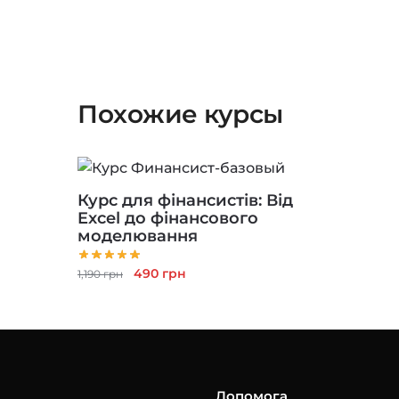
Похожие курсы
Курс для фінансистів: Від
Excel до фінансового
моделювання
Оригінальна
Поточна
490
грн
1,190
грн
ціна:
ціна:
1,190 грн.
490 грн.
Допомога