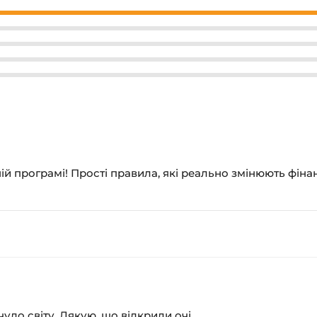
ій програмі! Прості правила, які реально змінюють фіна
удо світу. Дякую, що відкрили очі.