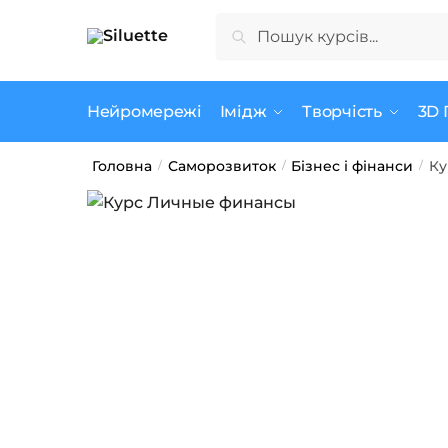
Skip
Skip
Шукати:
Шукати
to
to
navigation
content
Нейромережі
Імідж
Творчість
3D 
Головна
Саморозвиток
Бізнес і фінанси
Ку
/
/
/