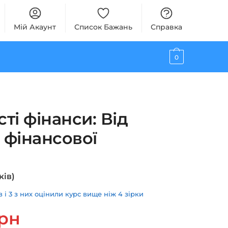
Мій Акаунт
Список Бажань
Справка
0
ті фінанси: Від
 фінансової
ків)
і 3 з них оцінили курс вище ніж 4 зірки
ьна
Поточна
рн
ціна: