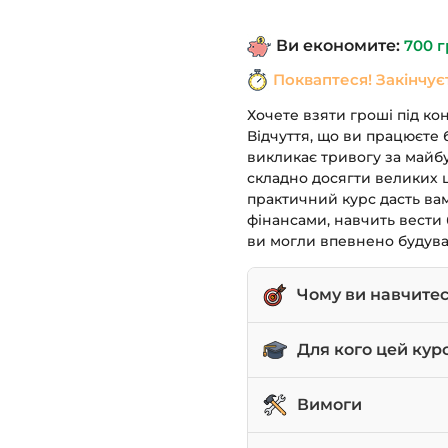
1,190 грн.
Ви економите:
700
г
Покваптеся! Закінчує
Хочете взяти гроші під ко
Відчуття, що ви працюєте 
викликає тривогу за майбу
складно досягти великих ц
практичний курс дасть ва
фінансами, навчить вести 
ви могли впевнено будува
Чому ви навчите
Ефективно керувати
Для кого цей кур
витрати.
Ставити та досягати 
Для всіх, хто хоче на
Вимоги
будинку).
накопичувати.