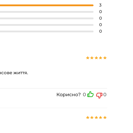
3
0
0
0
0
нсове життя.
Корисно?
0
0