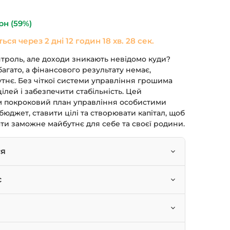
490 грн.
рн
(59%)
ться через
2 дні 12 годин 18 хв. 28 сек.
нтроль, але доходи зникають невідомо куди?
багато, а фінансового результату немає,
тнє. Без чіткої системи управління грошима
ілей і забезпечити стабільність. Цей
м покроковий план управління особистими
бюджет, ставити цілі та створювати капітал, щоб
ти заможне майбутнє для себе та своєї родини.
ся
 сімейним бюджетом та контролювати
с
великих фінансових цілей (купівля авто,
вести лад у своїх фінансах та почати