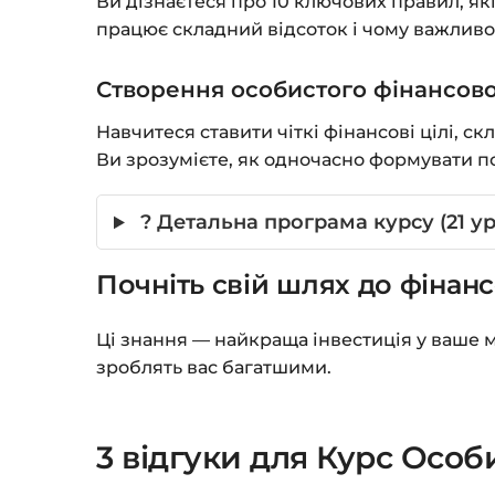
Ви дізнаєтеся про 10 ключових правил, які
працює складний відсоток і чому важливо
Створення особистого фінансов
Навчитеся ставити чіткі фінансові цілі, с
Ви зрозумієте, як одночасно формувати по
? Детальна програма курсу (21 ур
Почніть свій шлях до фінанс
Ці знання — найкраща інвестиція у ваше м
зроблять вас багатшими.
3 відгуки для
Курс Особи