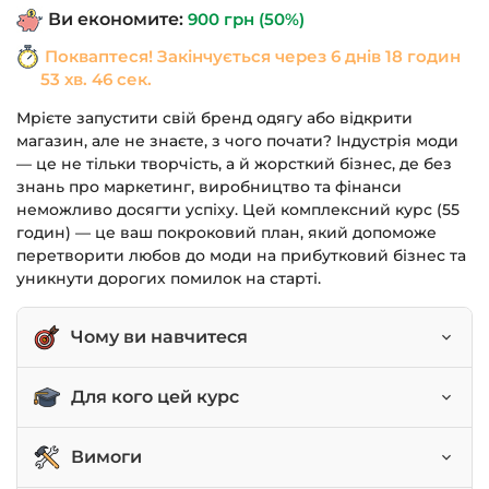
Ви економите:
900
грн
(50%)
Покваптеся! Закінчується через
6 днів 18 годин
53 хв. 46 сек.
Мрієте запустити свій бренд одягу або відкрити
магазин, але не знаєте, з чого почати? Індустрія моди
— це не тільки творчість, а й жорсткий бізнес, де без
знань про маркетинг, виробництво та фінанси
неможливо досягти успіху. Цей комплексний курс (55
годин) — це ваш покроковий план, який допоможе
перетворити любов до моди на прибутковий бізнес та
уникнути дорогих помилок на старті.
Чому ви навчитеся
Розробляти концепцію та стратегію fashion-
Для кого цей курс
бренду.
Керувати дизайн-процесом та формувати
Дизайнери-початківці, які хочуть створити
Вимоги
комерційно успішні колекції.
власний бренд.