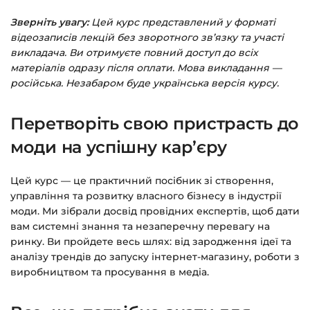
Зверніть увагу:
Цей курс представлений у форматі
Заповніть всі поля (пошта та пароль).
відеозаписів лекцій без зворотного зв’язку та участі
Оплатіть зручним способом (більше 8
викладача. Ви отримуєте повний доступ до всіх
способів оплати).
матеріалів одразу після оплати. Мова викладання —
російська. Незабаром буде українська версія курсу.
Після оплати з’явиться сторінка подяки з
кнопкою
«Перейти до завантажень»
.
Перетворіть свою пристрасть до
Натисніть її — і відкриється сторінка з
курсами.
моди на успішну кар’єру
Додатково посилання на курс прийде вам
Цей курс — це практичний посібник зі створення,
на email.
управління та розвитку власного бізнесу в індустрії
моди. Ми зібрали досвід провідних експертів, щоб дати
Доступ до курсів: без обмежень за часом.
вам системні знання та незаперечну перевагу на
ринку. Ви пройдете весь шлях: від зародження ідеї та
Детальніше про оплату та безпеку — у довідці
аналізу трендів до запуску інтернет-магазину, роботи з
виробництвом та просування в медіа.
>>>
Питання?
Пишіть на
info@siluette.com.ua
або в