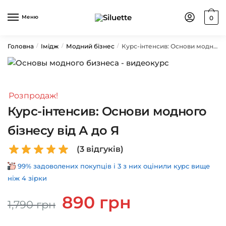
Skip
Skip
to
to
Меню
0
navigation
content
Головна
Імідж
Модний бізнес
Курс-інтенсив: Основи модного бізнесу від А до Я
/
/
/
Розпродаж!
Курс-інтенсив: Основи модного
бізнесу від А до Я
(
3
відгуків)
99% задоволених покупців і 3 з них оцінили курс вище
ніж 4 зірки
Оригінальна
Поточна
890
грн
1,790
грн
ціна:
ціна:
1,790 грн.
890 грн.