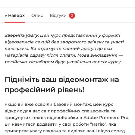
Натисніть
«Купити»
на сторінці курсу.
↑ Наверх
Опис
Відгуки
3
Праворуч з’явиться кошик — натисніть
«Оформлення замовлення»
.
Зверніть увагу:
Цей курс представлений у форматі
Заповніть всі поля (пошта та пароль).
відеозаписів лекцій без зворотного зв’язку та участі
Оплатіть зручним способом (більше 8
викладача. Ви отримуєте повний доступ до всіх
способів оплати).
матеріалів одразу після оплати. Мова викладання —
російська. Незабаром буде українська версія курсу.
Після оплати з’явиться сторінка подяки з
кнопкою
«Перейти до завантажень»
.
Підніміть ваш відеомонтаж на
Натисніть її — і відкриється сторінка з
курсами.
професійний рівень!
Додатково посилання на курс прийде вам
Якщо ви вже освоїли базовий монтаж, цей курс
на email.
відкриє для вас світ професійних спецефектів та
просунутих технік відеообробки в Adobe Premiere Pro.
Доступ до курсів: без обмежень за часом.
Ви навчитеся додавати у свої роботи “магію”, яка
привертає увагу глядача та виділяє ваші відео серед