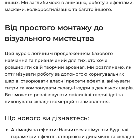
Детальніше про оплату та безпеку — у довідці
інших. Ми заглибимося в анімацію, роботу з ефектами,
масками, кольоростилізацію та багато іншого.
>>>
Питання?
Пишіть на
info@siluette.com.ua
або в
Від простого монтажу до
чат на сайті.
візуального мистецтва
Цей курс є логічним продовженням базового
навчання та призначений для тих, хто хоче
розширити свій творчий арсенал. Ми розглянемо, як
оптимізувати роботу за допомогою коригувальних
шарів, створювати власні пресети ефектів, анімувати
титри та компонувати складні кадри з декількох шарів.
Ви зможете реалізовувати сміливіші творчі ідеї та
виконувати складні комерційні замовлення.
Що нового ви дізнаєтесь:
Анімація та ефекти:
Навчитеся анімувати будь-які
параметри ефектів, створюючи динамічні та складні