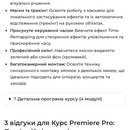
візуальні рішення.
Маски та трекінг:
Освоїте роботу з масками для
локального застосування ефектів та їх автоматичне
відстеження (трекінг) на рухомих об’єктах.
Просунуте керування часом:
Вивчите ефект Time
Remapping для створення ефектів уповільнення та
прискорення часу.
Професійний кеїнг:
Навчитеся якісно видаляти
зелений або синій фон (хромакей).
Багатокамерний монтаж:
Освоїте техніку
синхронного монтажу зйомок з декількох камер, що
ідеально підходить для інтерв’ю, концертів та
заходів.
? Детальна програма курсу (4 модулі)
3 відгуки для
Курс Premiere Pro: