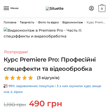
Skip
Skip
to
to
Меню
0
navigation
content
Головна
Творчість
Фото та відео
Відеомонтаж
Курс Premiere Pro: Професійні спецефекти та відеообробка
/
/
/
/
Розпродаж!
Курс Premiere Pro: Професійні
спецефекти та відеообробка
(
3
відгуків)
99% задоволених покупців і 3 з них оцінили курс вище
ніж 4 зірки
Оригінальна
Поточна
490
грн
1,190
грн
ціна:
ціна: