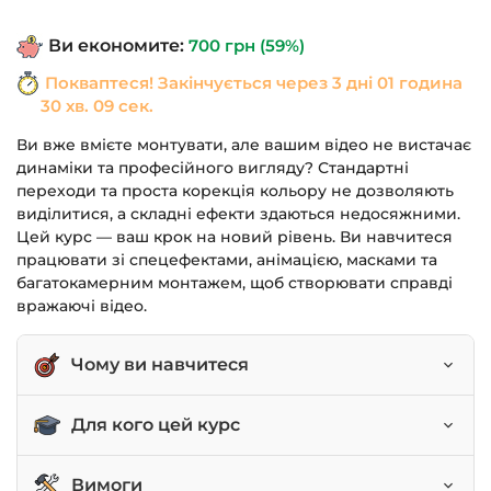
1,190 грн.
490 грн.
Ви економите:
700
грн
(59%)
Покваптеся! Закінчується через
3 дні 01 година
30 хв. 09 сек.
Ви вже вмієте монтувати, але вашим відео не вистачає
динаміки та професійного вигляду? Стандартні
переходи та проста корекція кольору не дозволяють
виділитися, а складні ефекти здаються недосяжними.
Цей курс — ваш крок на новий рівень. Ви навчитеся
працювати зі спецефектами, анімацією, масками та
багатокамерним монтажем, щоб створювати справді
вражаючі відео.
Чому ви навчитеся
Анімувати параметри ефектів для створення
Для кого цей курс
динаміки.
Працювати з масками та їх автоматичним
Монтажери, які пройшли базовий курс по
Вимоги