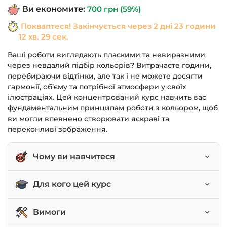
Ви економите:
700
грн
(59%)
Покваптеся! Закінчується через
2 дні 23 години
12 хв. 29 сек.
Ваші роботи виглядають пласкими та невиразними
через невдалий підбір кольорів? Витрачаєте години,
перебираючи відтінки, але так і не можете досягти
гармонії, об’єму та потрібної атмосфери у своїх
ілюстраціях. Цей концентрований курс навчить вас
фундаментальним принципам роботи з кольором, щоб
ви могли впевнено створювати яскраві та
переконливі зображення.
Чому ви навчитеся
Впевнено працювати з колірною палітрою у
Для кого цей курс
Photoshop.
Розуміти основні принципи теорії кольору та їх
Цифрові художники-початківці.
Вимоги
вплив на форму.