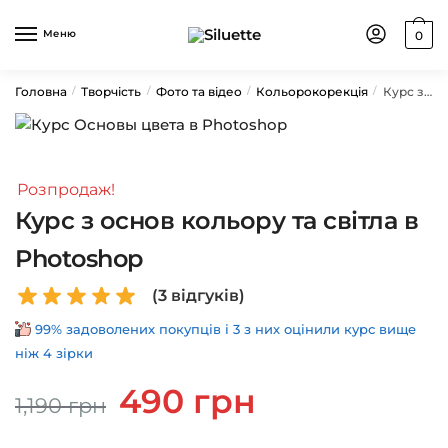
Skip
Skip
to
to
Меню
0
navigation
content
Головна
Творчість
Фото та відео
Кольорокорекція
Курс з основ кольору та світла в Photoshop
/
/
/
/
Розпродаж!
Курс з основ кольору та світла в
Photoshop
(
3
відгуків)
99% задоволених покупців і 3 з них оцінили курс вище
ніж 4 зірки
Оригінальна
Поточна
490
грн
1,190
грн
ціна:
ціна:
1,190 грн.
490 грн.