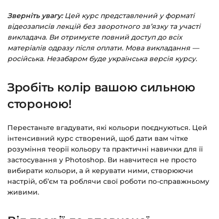
Зверніть увагу:
Цей курс представлений у форматі
Заповніть всі поля (пошта та пароль).
відеозаписів лекцій без зворотного зв’язку та участі
Оплатіть зручним способом (більше 8
викладача. Ви отримуєте повний доступ до всіх
способів оплати).
матеріалів одразу після оплати. Мова викладання —
російська. Незабаром буде українська версія курсу.
Після оплати з’явиться сторінка подяки з
кнопкою
«Перейти до завантажень»
.
Зробіть колір вашою сильною
Натисніть її — і відкриється сторінка з
курсами.
стороною!
Додатково посилання на курс прийде вам
Перестаньте вгадувати, які кольори поєднуються. Цей
на email.
інтенсивний курс створений, щоб дати вам чітке
розуміння теорії кольору та практичні навички для її
Доступ до курсів: без обмежень за часом.
застосування у Photoshop. Ви навчитеся не просто
вибирати кольори, а й керувати ними, створюючи
Детальніше про оплату та безпеку — у довідці
настрій, об’єм та роблячи свої роботи по-справжньому
живими.
>>>
Питання?
Пишіть на
info@siluette.com.ua
або в