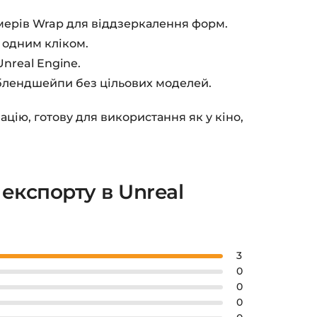
мерів Wrap для віддзеркалення форм.
 одним кліком.
nreal Engine.
блендшейпи без цільових моделей.
цію, готову для використання як у кіно,
 експорту в Unreal
3
0
0
0