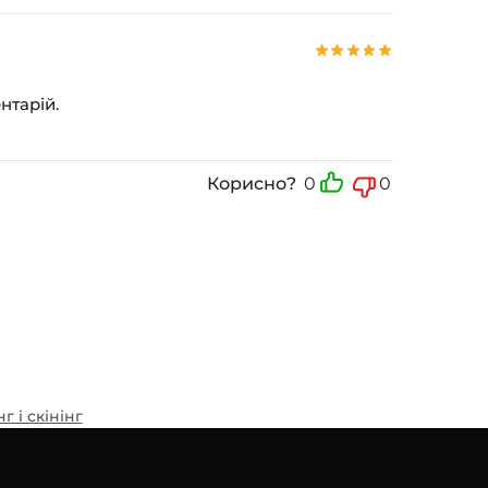
нтарій.
Корисно?
0
0
нг і скінінг