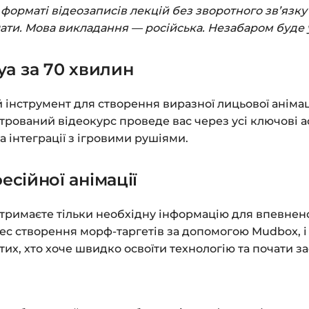
Заповніть всі поля 
орматі відеозаписів лекцій без зворотного зв’язку 
Оплатіть зручним с
лати. Мова викладання — російська. Незабаром буде 
Після оплати з’яви
a за 70 хвилин
до завантажень»
. Н
курсами.
інструмент для створення виразної лицьової анімац
Додатково посиланн
рований відеокурс проведе вас через усі ключові 
а інтеграції з ігровими рушіями.
Доступ до курсів: бе
сійної анімації
Детальніше про оплату
Питання?
Пишіть на
in
 отримаєте тільки необхідну інформацію для впевнено
с створення морф-таргетів за допомогою Mudbox, і
их, хто хоче швидко освоїти технологію та почати зас