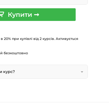
моделювання та анімації.
Купити ➞
бов’язковим.
антаження
чному для вас темпі
 20% при купівлі від 2 курсів. Активується
ступ
т про закінчення
3-й безкоштовно
и курс?
на сторінці курсу.
 кошик — натисніть
«Оформлення