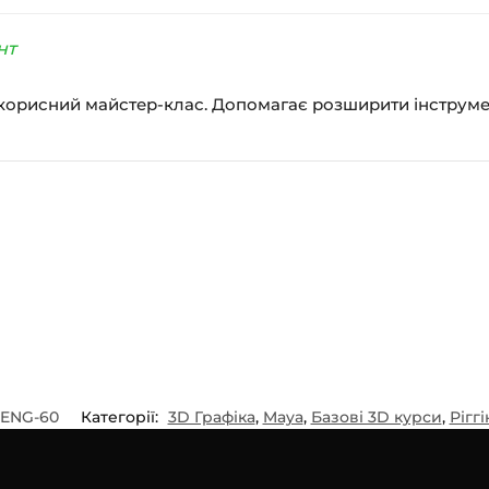
нт
е корисний майстер-клас. Допомагає розширити інструме
ENG-60
Категорії:
3D Графіка
,
Maya
,
Базові 3D курси
,
Ріггі