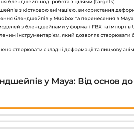
ня блендшейп-нод, робота з цілями (targets).
ейпів з кістковою анімацією, використання дефор
ення блендшейпів у Mudbox та перенесення в Maya
оделей з блендшейпами у форматі FBX та імпорт в U
леним інструментарієм, який дозволяє створювати 
но створювати складні деформації та лицьову аніма
ендшейпів у Maya: Від основ до