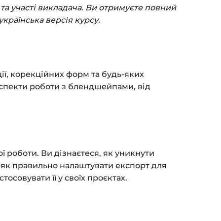
(пошта та пароль).
та участі викладача. Ви отримуєте повний
пособом (більше 8 способів оплати).
українська версія курсу.
ться сторінка подяки з кнопкою
«Перейти
атисніть її — і відкриється сторінка з
ії, корекційних форм та будь-яких
я на курс прийде вам на email.
аспекти роботи з блендшейпами, від
з обмежень за часом.
 та безпеку — у довідці >>>
fo@siluette.com.ua
або в чат на сайті.
ї роботи. Ви дізнаєтеся, як уникнути
 як правильно налаштувати експорт для
тосовувати її у своїх проєктах.