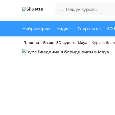
Skip
Skip
Шукати:
Шукати
to
to
navigation
content
Нейромережі
Імідж
Творчість
3D 
Головна
Базові 3D курси
Maya
Курс із бле
/
/
/