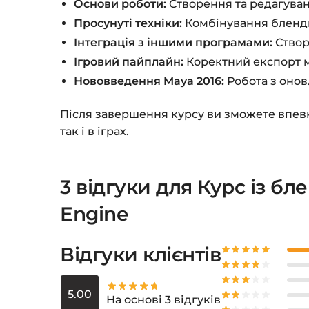
Основи роботи:
Створення та редагуван
Просунуті техніки:
Комбінування блендш
Інтеграція з іншими програмами:
Створ
Ігровий пайплайн:
Коректний експорт м
Нововведення Maya 2016:
Робота з онов
Після завершення курсу ви зможете впевне
так і в іграх.
3 відгуки для
Курс із бл
Engine
Відгуки клієнтів
5.00
На основі 3 відгуків