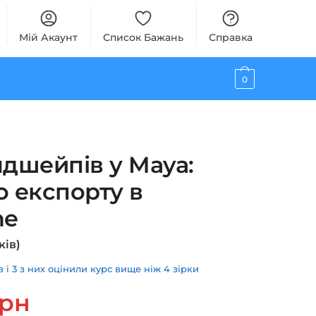
Мій Акаунт
Список Бажань
Справка
0
ндшейпів у Maya:
о експорту в
ne
ків)
і 3 з них оцінили курс вище ніж 4 зірки
ьна
Поточна
грн
ціна: