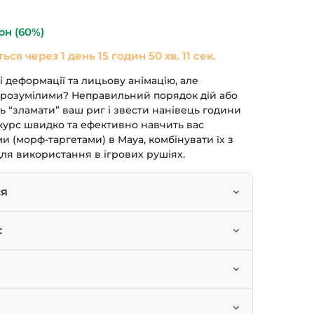
590 грн.
рн
(60%)
ться через
1 день 15 годин 50 хв. 11 сек.
 деформації та лицьову анімацію, але
розумілими? Неправильний порядок дій або
ь “зламати” ваш риг і звести нанівець години
курс швидко та ефективно навчить вас
 (морф-таргетами) в Maya, комбінувати їх з
для використання в ігрових рушіях.
ся
ати та керувати блендшейпами в Maya.
с
ейпи зі скелетною анімацією для досягнення
алісти з ригінгу.
dbox для швидкого створення морф-таргетів.
ажам, які бажають “оживити” свої моделі.
фейсу Maya.
ію на блендшейпах у Unreal Engine.
им потрібно інтегрувати лицьову анімацію в