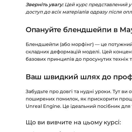
Зверніть увагу:
Цей курс представлений у ф
доступ до всіх матеріалів одразу після оп
Опануйте блендшейпи в May
Блендшейпи (або морфінг) — це потужний 
складних деформацій моделі. Цей концент
базових принципів до просунутих технік т
Ваш швидкий шлях до профе
Забудьте про довгі та нудні уроки. Тут ви
поширених помилок, як прискорити проце
Unreal Engine. Це ідеальний посібник для т
Що ви вивчите на цьому курсі: