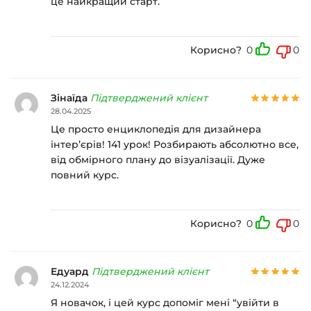
це найкращий старт.
Корисно?
0
0
Зінаїда
Підтверджений клієнт
28.04.2025
Це просто енциклопедія для дизайнера
інтер’єрів! 141 урок! Розбирають абсолютно все,
від обмірного плану до візуалізації. Дуже
повний курс.
Корисно?
0
0
Едуард
Підтверджений клієнт
24.12.2024
Я новачок, і цей курс допоміг мені “увійти в