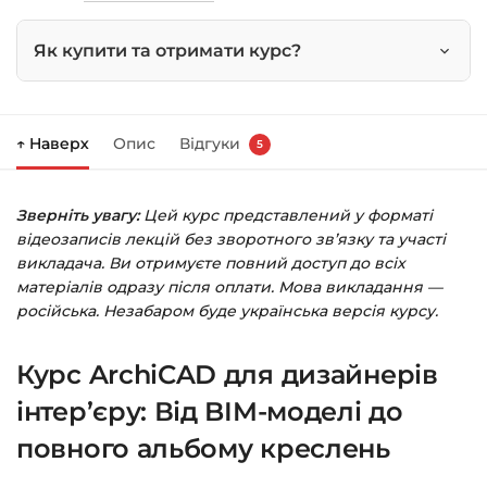
Як купити та отримати курс?
Натисніть
«Купити»
на сторінці курсу.
↑ Наверх
Опис
Відгуки
5
Праворуч з’явиться кошик — натисніть
«Оформлення замовлення»
.
Зверніть увагу:
Цей курс представлений у форматі
Заповніть всі поля (пошта та пароль).
відеозаписів лекцій без зворотного зв’язку та участі
Оплатіть зручним способом (більше 8
викладача. Ви отримуєте повний доступ до всіх
способів оплати).
матеріалів одразу після оплати. Мова викладання —
російська. Незабаром буде українська версія курсу.
Після оплати з’явиться сторінка подяки з
кнопкою
«Перейти до завантажень»
.
Курс ArchiCAD для дизайнерів
Натисніть її — і відкриється сторінка з
курсами.
інтер’єру: Від BIM-моделі до
повного альбому креслень
Додатково посилання на курс прийде вам
на email.