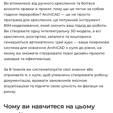
Ви втомилися від ручного креслення та боїтеся
вносити правки в проєкт, тому що це тягне за собою
Доступ до курсів: без обмежень за часом.
години переробок? ArchiCAD — це не просто
програма для креслення, це потужний інструмент
Детальніше про оплату та безпеку — у довідці
BIM-моделювання, який змінить ваш підхід до роботи.
>>>
Ви створюєте одну інтелектуальну 3D-модель, а всі
креслення, розгортки, каталоги та кошториси
Питання?
Пишіть на
info@siluette.com.ua
або в
генеруються автоматично. Цей курс — ваша покрокова
чат на сайті.
система для освоєння ArchiCAD з нуля до рівня, на
якому ви зможете створювати повні дизайн-проєкти
швидше та ефективніше.
За 8 тижнів ви систематизуєте свої знання або
отримаєте їх з нуля, щоб упевнено створювати робочу
документацію, вражати замовників якісною
візуалізацією та підняти свою цінність як фахівця на
ринку.
Чому ви навчитеся на цьому