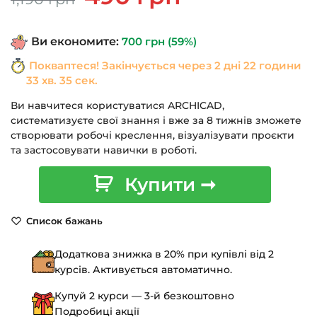
ціна:
ціна:
1,190 грн.
490 грн.
Ви економите:
700
грн
(59%)
Покваптеся! Закінчується через
2 дні 22 години
33 хв. 35 сек.
Ви навчитеся користуватися ARCHICAD,
систематизуєте свої знання і вже за 8 тижнів зможете
створювати робочі креслення, візуалізувати проєкти
та застосовувати навички в роботі.
Курс
Купити ➞
ArchiCAD
для
Список бажань
дизайнерів
інтер'єру
Додаткова знижка в 20% при купівлі від 2
кількість
курсів. Активується автоматично.
Купуй 2 курси — 3-й безкоштовно
Подробиці акції