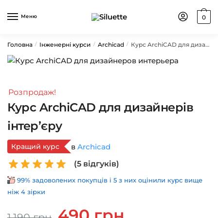
Skip
Skip
to
to
Меню
0
navigation
content
Головна
Інженерні курси
Archicad
Курс ArchiCAD для дизайнерів інтер’єру
/
/
/
Розпродаж!
Курс ArchiCAD для дизайнерів
інтер’єру
Кращий курс
в
Archicad
(
5
відгуків)
99% задоволених покупців і 5 з них оцінили курс вище
ніж 4 зірки
Оригінальна
Поточна
490
грн
1,190
грн