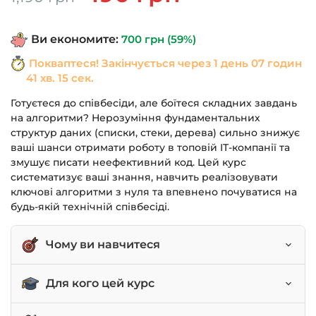
ціна:
ціна:
1,190 грн.
490 грн.
Ви економите:
700
грн
(59%)
Покваптеся! Закінчується через
1 день 07 годин
41 хв. 15 сек.
Готуєтеся до співбесіди, але боїтеся складних завдань
на алгоритми? Нерозуміння фундаментальних
структур даних (списки, стеки, дерева) сильно знижує
ваші шанси отримати роботу в топовій IT-компанії та
змушує писати неефективний код. Цей курс
систематизує ваші знання, навчить реалізовувати
ключові алгоритми з нуля та впевнено почуватися на
будь-якій технічній співбесіді.
Чому ви навчитеся
Реалізовувати основні структури даних:
Для кого цей курс
список, стек, чергу, хеш-таблиці, дерева.