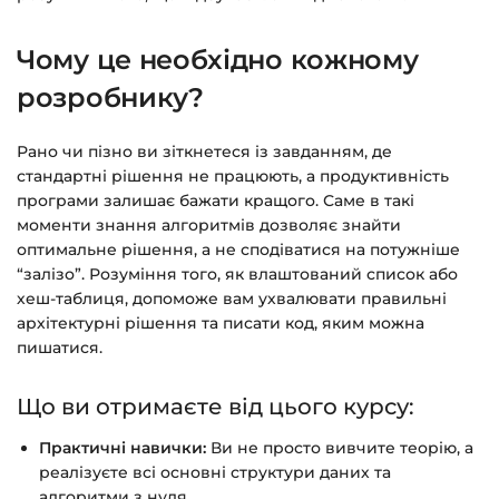
Питання?
Пишіть на
info@siluette.com.ua
або в
чат на сайті.
Чому це необхідно кожному
розробнику?
Рано чи пізно ви зіткнетеся із завданням, де
стандартні рішення не працюють, а продуктивність
програми залишає бажати кращого. Саме в такі
моменти знання алгоритмів дозволяє знайти
оптимальне рішення, а не сподіватися на потужніше
“залізо”. Розуміння того, як влаштований список або
хеш-таблиця, допоможе вам ухвалювати правильні
архітектурні рішення та писати код, яким можна
пишатися.
Що ви отримаєте від цього курсу:
Практичні навички:
Ви не просто вивчите теорію, а
реалізуєте всі основні структури даних та
алгоритми з нуля.