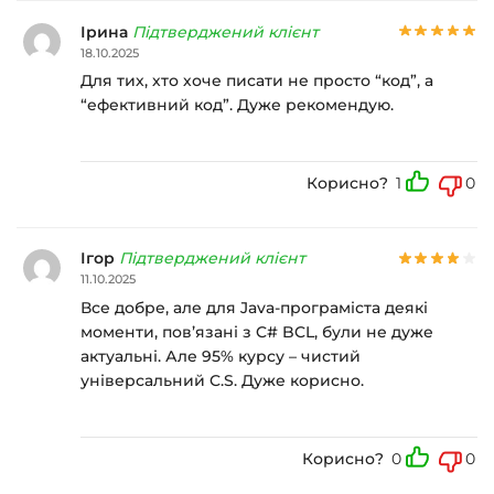
Ірина
Підтверджений клієнт
18.10.2025
Для тих, хто хоче писати не просто “код”, а
“ефективний код”. Дуже рекомендую.
Корисно?
1
0
Ігор
Підтверджений клієнт
11.10.2025
Все добре, але для Java-програміста деякі
моменти, пов’язані з C# BCL, були не дуже
актуальні. Але 95% курсу – чистий
універсальний C.S. Дуже корисно.
Корисно?
0
0