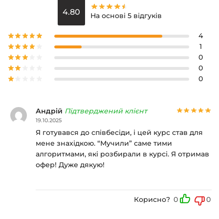
4.80
На основі 5 відгуків
4
1
0
0
0
Андрій
Підтверджений клієнт
19.10.2025
Я готувався до співбесіди, і цей курс став для
мене знахідкою. “Мучили” саме тими
алгоритмами, які розбирали в курсі. Я отримав
офер! Дуже дякую!
Корисно?
0
0