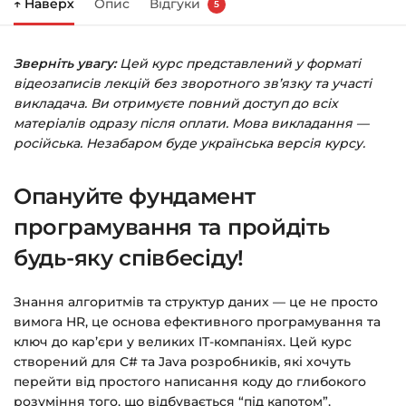
↑ Наверх
Опис
Відгуки
5
Праворуч з’явиться кошик — натисніть
«Оформлення замовлення»
.
Зверніть увагу:
Цей курс представлений у форматі
Заповніть всі поля (пошта та пароль).
відеозаписів лекцій без зворотного зв’язку та участі
Оплатіть зручним способом (більше 8
викладача. Ви отримуєте повний доступ до всіх
способів оплати).
матеріалів одразу після оплати. Мова викладання —
російська. Незабаром буде українська версія курсу.
Після оплати з’явиться сторінка подяки з
кнопкою
«Перейти до завантажень»
.
Опануйте фундамент
Натисніть її — і відкриється сторінка з
курсами.
програмування та пройдіть
будь-яку співбесіду!
Додатково посилання на курс прийде вам
на email.
Знання алгоритмів та структур даних — це не просто
вимога HR, це основа ефективного програмування та
Доступ до курсів: без обмежень за часом.
ключ до кар’єри у великих IT-компаніях. Цей курс
створений для C# та Java розробників, які хочуть
Детальніше про оплату та безпеку — у довідці
перейти від простого написання коду до глибокого
>>>
розуміння того, що відбувається “під капотом”.