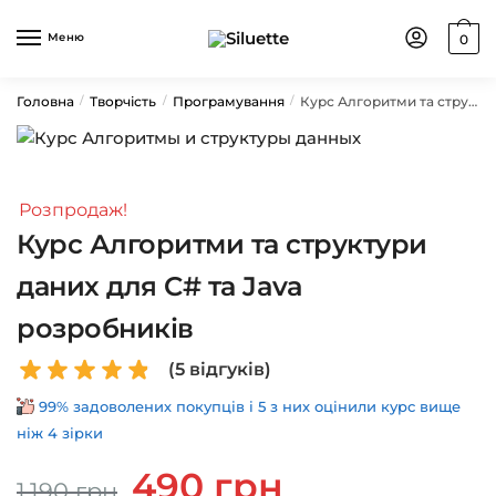
Skip
Skip
to
to
Меню
0
navigation
content
Головна
Творчість
Програмування
Курс Алгоритми та структури даних для C# та Java розробників
/
/
/
Розпродаж!
Курс Алгоритми та структури
даних для C# та Java
розробників
(
5
відгуків)
99% задоволених покупців і 5 з них оцінили курс вище
ніж 4 зірки
Оригінальна
Поточна
490
грн
1,190
грн